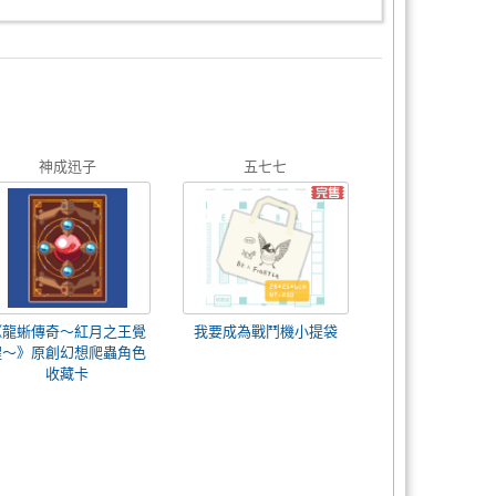
神成迅子
五七七
《龍蜥傳奇～紅月之王覺
我要成為戰鬥機小提袋
醒～》原創幻想爬蟲角色
收藏卡