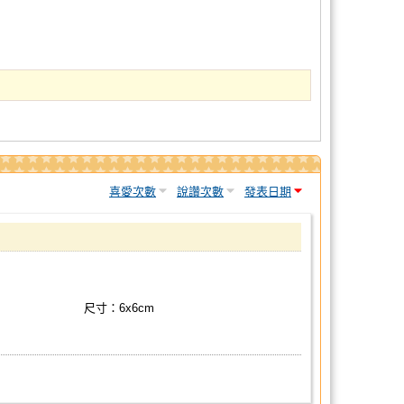
喜愛次數
說讚次數
發表日期
尺寸：6x6cm