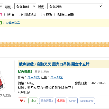
類別：
活動：
買
新品
有開放預訂
可通販
排除已完售
加入常用搜尋
魷魚遊戲3 奇勳叉叉 壓克力吊飾/飄金小立牌
魷魚遊戲3
壓克力吊飾
作者：
青木飛柴
社團：
青木飛柴
價格：60元
發售日期：2025-10-25
材質：透明壓克力+柯式印刷/飄金壓克力
+UV印刷
壓克力吊飾
2
2
魷魚遊戲3
成奇勳
Gihun
Squidgame