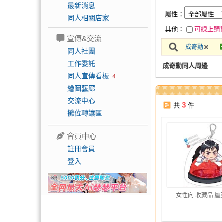
最新消息
屬性：
同人相關店家
其他：
可線上購
宣傳&交流
成奇勳
同人社團
工作委託
成奇勳同人周邊
同人宣傳看板
4
繪圖藝廊
交流中心
3
共
件
攤位轉讓區
會員中心
註冊會員
登入
女性向 收藏品 