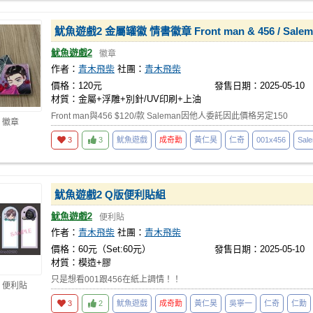
魷魚遊戲2 金屬罐徽 情書徽章 Front man & 456 / Sal
魷魚遊戲2
徽章
作者：
青木飛柴
社團：
青木飛柴
價格：120元
發售日期：2025-05-10
材質：金屬+浮雕+別針/UV印刷+上油
Front man與456 $120/款 Saleman因他人委託因此價格另定150
 徽章
3
3
魷魚遊戲
成奇勳
黃仁昊
仁奇
001x456
Sal
魷魚遊戲2 Q版便利貼組
魷魚遊戲2
便利貼
作者：
青木飛柴
社團：
青木飛柴
價格：60元（Set:60元）
發售日期：2025-05-10
材質：模造+膠
只是想看001跟456在紙上調情！！
 便利貼
3
2
魷魚遊戲
成奇勳
黃仁昊
吳寧一
仁奇
仁勳