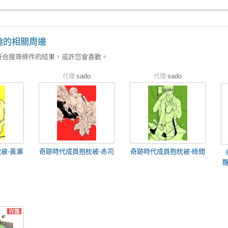
趣的相關周邊
符合搜尋條件的結果，或許您會喜歡。
sado
sado
代理
代理
被-黃瀨
奇跡時代成員抱枕被-赤司
奇跡時代成員抱枕被-綠間