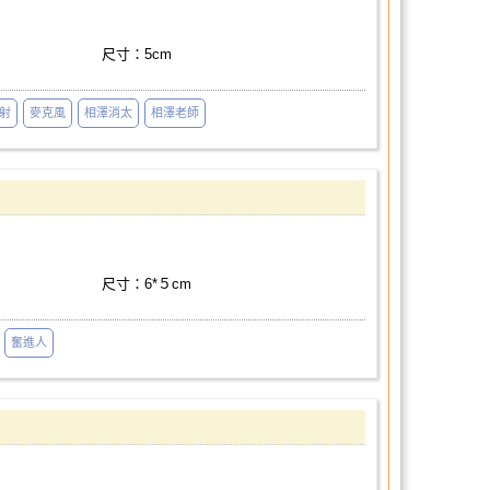
尺寸：5cm
射
麥克風
相澤消太
相澤老師
尺寸：6*５cm
奮進人