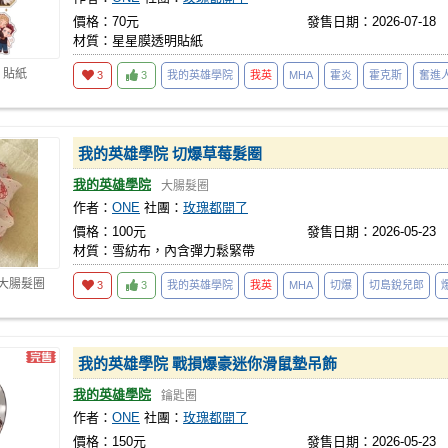
價格：70元
發售日期：2026-07-18
材質：星星膜透明貼紙
 貼紙
3
3
我的英雄學院
我英
MHA
霍炎
霍克斯
奮進
我的英雄學院 切爆草莓髮圈
我的英雄學院
大腸髮圈
作者：
ONE
社團：
玫瑰都開了
價格：100元
發售日期：2026-05-23
材質：雪紡布，內含彈力鬆緊帶
 大腸髮圈
3
3
我的英雄學院
我英
MHA
切爆
切島銳兒郎
我的英雄學院 戰損爆豪迷你滑鼠墊吊飾
我的英雄學院
鑰匙圈
作者：
ONE
社團：
玫瑰都開了
價格：150元
發售日期：2026-05-23