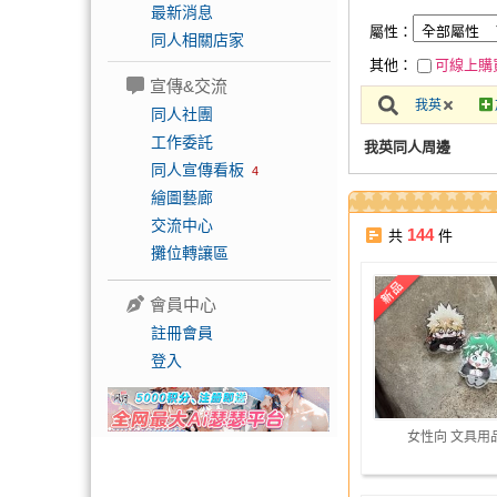
最新消息
屬性：
同人相關店家
其他：
可線上購
宣傳&交流
我英
同人社團
工作委託
我英同人周邊
同人宣傳看板
4
繪圖藝廊
交流中心
144
共
件
攤位轉讓區
會員中心
註冊會員
登入
女性向 文具用