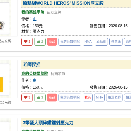
原點組WORLD HEROS’ MISSION厚立牌
我的英雄學院
飯友立牌
作者：
由
價格：150元
發售日期：2026-08-15
材質：壓克力
飯友立牌
3
2
新品
我的英雄學院
HMA
原點組
轟焦凍
綠
老師捏捏
我的英雄學院院
枕頭吊飾
作者：
由
價格：150元
發售日期：2026-08-15
3
3
新品
我的英雄學院
我英
MHA
相澤老師
相
枕頭吊飾
3笨蛋大頭碎鑽鐳射壓克力