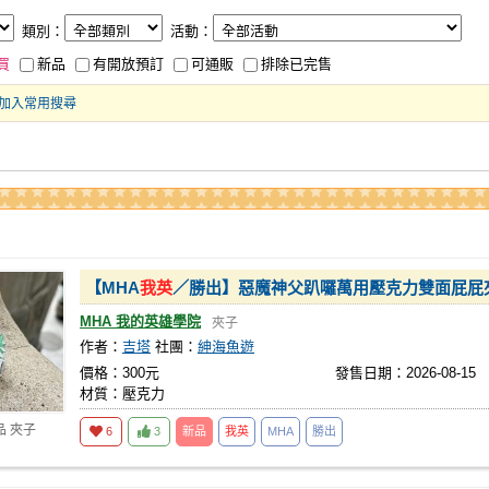
類別：
活動：
買
新品
有開放預訂
可通販
排除已完售
加入常用搜尋
【MHA
我英
／勝出】惡魔神父趴囉萬用壓克力雙面屁屁
MHA 我的英雄學院
夾子
作者：
吉塔
社團：
紳海魚遊
價格：300元
發售日期：2026-08-15
材質：壓克力
品 夾子
6
3
新品
我英
MHA
勝出