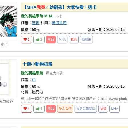
【MHA
我英
／幼馴染】大家快看！透卡
我的英雄學院 MHA
小卡
作者：
吉塔
社團：
紳海魚遊
價格：50元
發售日期：2026-08-15
2
2
新品
MHA
我英
幼馴染
 小卡
十傑小動物扭蛋
我的英雄學院
壓克力吊飾
作者：
由
價格：60元
發售日期：2026-08-15
材質：壓克力
與小山一起的合作扭蛋第3彈🫶💗 詳情可以關注 由： https://www.plurk.co
壓克力吊飾
4
4
新品
多人合作
我的英雄學院
我英
MHA