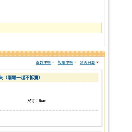
喜愛次數
說讚次數
發表日期
夾（兩顆一起不拆賣）
尺寸：6cm