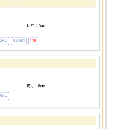
尺寸：7cm
谷出久
爆豪勝己
我英
尺寸：8cm
澤消太