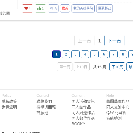
4
1
MHA
我英
我的英雄學院
爆豪勝己
 鑰匙圈
上一頁
1
下一頁
1
2
3
4
5
6
7
8
第一頁
上10頁
共 15 頁
下10頁
最
Policy
Contact
Content
Help
隱私政策
聯絡我們
同人活動資訊
繪圖藝廊作品
免責聲明
檢舉與回報
同人誌作品
同人交流中心
許願池
同人周邊作品
Q&A問與答
同人數位作品
系統檢測
BOOKY