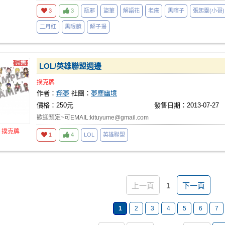
3
3
瓶邪
盜筆
解語花
老癢
黑瞎子
張起靈(小哥)
二月紅
黑眼鏡
解子揚
LOL/英雄聯盟週邊
撲克牌
作者：
翔夢
社團：
夢塵幽境
價格：250元
發售日期：2013-07-27
歡迎預定~可EMAIL:
kituyume@gmail.com
品
撲克牌
1
4
LOL
英雄聯盟
上一頁
1
下一頁
1
2
3
4
5
6
7