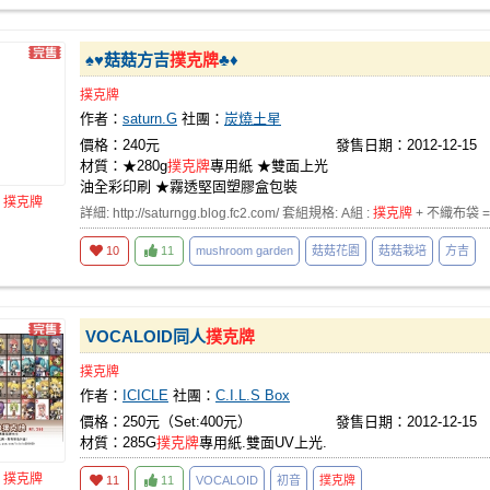
♠♥菇菇方吉
撲克牌
♣♦
撲克牌
作者：
saturn.G
社團：
炭燒土星
價格：240元
發售日期：2012-12-15
材質：★280g
撲克牌
專用紙 ★雙面上光
油全彩印刷 ★霧透堅固塑膠盒包裝
品
撲克牌
詳細: http://saturngg.blog.fc2.com/ 套組規格: A組 :
撲克牌
+ 不織布袋 =
10
11
mushroom garden
菇菇花園
菇菇栽培
方吉
VOCALOID同人
撲克牌
撲克牌
作者：
ICICLE
社團：
C.I.L.S Box
價格：250元（Set:400元）
發售日期：2012-12-15
材質：285G
撲克牌
專用紙.雙面UV上光.
品
撲克牌
11
11
VOCALOID
初音
撲克牌