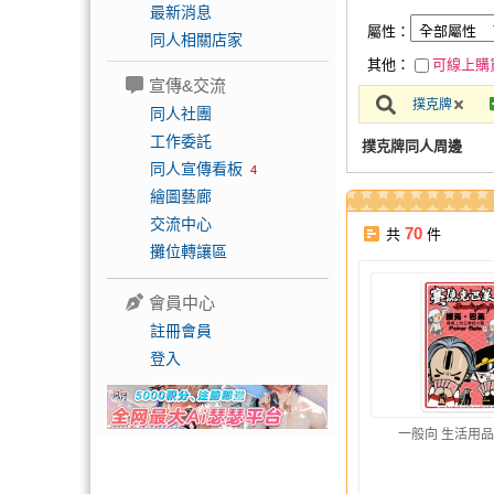
最新消息
屬性：
同人相關店家
其他：
可線上購
宣傳&交流
撲克牌
同人社團
工作委託
撲克牌同人周邊
同人宣傳看板
4
繪圖藝廊
交流中心
70
共
件
攤位轉讓區
會員中心
註冊會員
登入
一般向 生活用