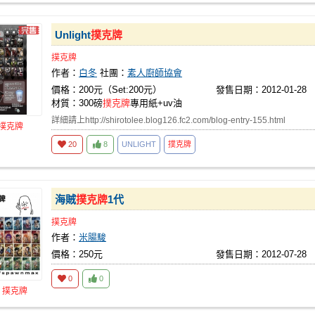
Unlight
撲克牌
撲克牌
作者：
白冬
社團：
素人廚師協會
價格：200元（Set:200元）
發售日期：2012-01-28
材質：300磅
撲克牌
專用紙+uv油
詳細請上http://shirotolee.blog126.fc2.com/blog-entry-155.html
撲克牌
20
8
UNLIGHT
撲克牌
海賊
撲克牌
1代
撲克牌
作者：
米腸駿
價格：250元
發售日期：2012-07-28
0
0
品
撲克牌