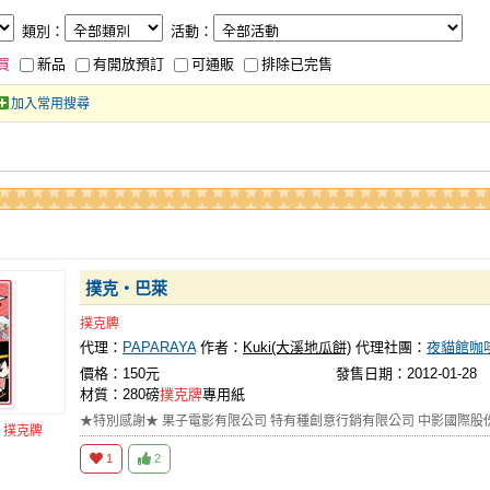
類別：
活動：
買
新品
有開放預訂
可通販
排除已完售
加入常用搜尋
撲克‧巴萊
撲克牌
代理：
PAPARAYA
作者：
Kuki(大溪地瓜餅)
代理社團：
夜貓館咖
價格：150元
發售日期：2012-01-28
材質：280磅
撲克牌
專用紙
★特別感謝★ 果子電影有限公司 特有種創意行銷有限公司 中影國際股
品
撲克牌
1
2