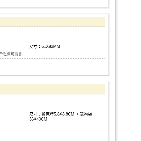
尺寸：61X93MM
會降低,但可能會…
尺寸：撲克牌5.8X8.8CM ，購物袋
36X40CM