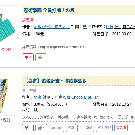
忍術學園 全員打牌！の段
撲克牌
作者：
阿根+姬亞+肉包之王
社團：
無
合作作者：
阿根
姬亞
肉包之
價格：160元
發售日期：2012-09-09
詳細情報：http://ninpokers.weebly.com/
品
撲克牌
0
0
【桌遊】歌姬計畫‧博歌樂派對
桌上遊戲
作者：
亞夜
社團：
巧克歐蕾 Chocolat au lait
價格：300元（Set:450元）
發售日期：2012-10-27
材質：紙
以Vocaloid為主題的卡片遊戲， 玩家在遊戲中扮演經濟人， 要以手中的音
桌上遊戲
7
7
Vocaloid
桌遊
卡片遊戲
桌上遊戲
撲克牌