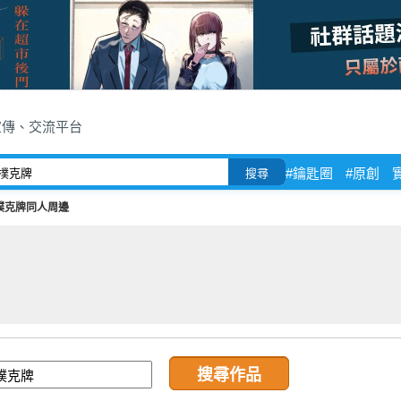
宣傳、交流平台
#鑰匙圈
#原創
搜尋
撲克牌同人周邊