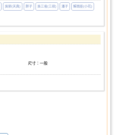
吳邪(天真)
胖子
吳三省(三叔)
潘子
解雨臣(小花)
尺寸：一般