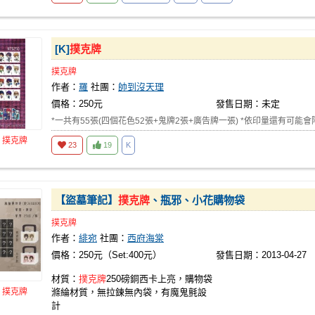
[K]
撲克牌
撲克牌
作者：
羅
社團：
帥到沒天理
價格：250元
發售日期：未定
*一共有55張(四個花色52張+鬼牌2張+廣告牌一張) *依印量還有可能
品
撲克牌
23
19
K
【盜墓筆記】
撲克牌
、瓶邪、小花購物袋
撲克牌
作者：
緋宛
社團：
西府海棠
價格：250元（Set:400元）
發售日期：2013-04-27
材質：
撲克牌
250磅銅西卡上亮，購物袋
品
撲克牌
滌綸材質，無拉鍊無內袋，有魔鬼氈設
計