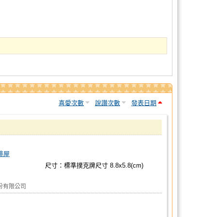
喜愛次數
說讚次數
發表日期
啡屋
尺寸：標準撲克牌尺寸 8.8x5.8(cm)
份有限公司