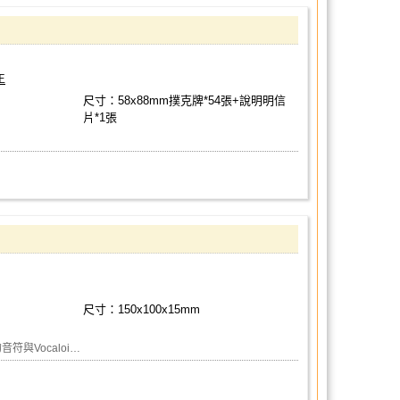
王
尺寸：58x88mm撲克牌*54張+說明明信
片*1張
尺寸：150x100x15mm
符與Vocaloi…