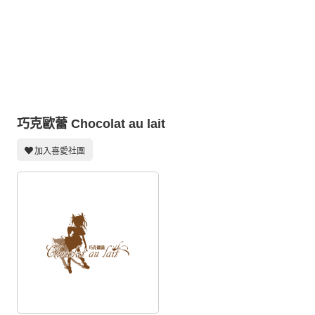
同人社團
工作委託
同人宣傳看板
繪圖藝廊
交流中心
巧克歐蕾 Chocolat au lait
攤位轉讓區
加入喜愛社團
會員功能選單
會員中心
註冊會員
登入