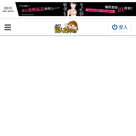
登入
BOOKY書集倉庫
同人作品
同人誌
同人周邊
同人數位作品
活動&消息
同人誌活動
最新消息
同人相關店家
宣傳&交流