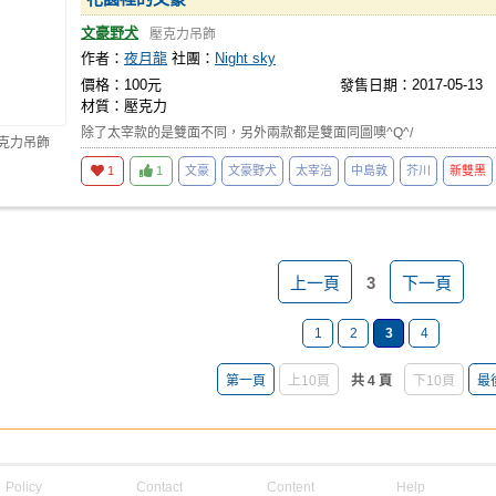
文豪野犬
壓克力吊飾
作者：
夜月龍
社團：
Night sky
價格：100元
發售日期：2017-05-13
材質：壓克力
除了太宰款的是雙面不同，另外兩款都是雙面同圖噢^Q^/
壓克力吊飾
1
1
文豪
文豪野犬
太宰治
中島敦
芥川
新雙黑
上一頁
3
下一頁
1
2
3
4
第一頁
上10頁
共 4 頁
下10頁
最
Policy
Contact
Content
Help