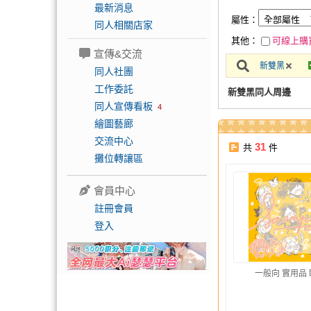
最新消息
屬性：
同人相關店家
其他：
可線上購
宣傳&交流
新雙黑
同人社團
工作委託
新雙黑同人周邊
同人宣傳看板
4
繪圖藝廊
交流中心
31
共
件
攤位轉讓區
會員中心
註冊會員
登入
一般向 實用品