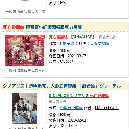
尺寸：5*5
一般向 收藏品 壓克力吊飾
死亡愛麗絲
現實篇小紅帽閃粉壓克力吊飾
死亡愛麗絲
《SINoALICE》
壓克力吊飾
作者：
B帽子楓茉
社團：
大腦空談論
價格：100元
發售日期：2021-03-27
尺寸：6*6公分
一般向 收藏品 壓克力吊飾
シノアリス｜透明壓克力人形立牌套組-「融合篇」グレーテル
SINoALICE シノアリス
死亡愛麗絲
壓克力立牌
代理：
伯樂巷小精靈
作者：
LN.kuodo & L.F.
代
價格：520元
發售日期：2020-02-01
尺寸：12 x 18cm