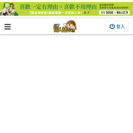
登入
BOOKY書集倉庫
同人作品
同人誌
同人周邊
同人數位作品
活動&消息
同人誌活動
最新消息
同人相關店家
宣傳&交流