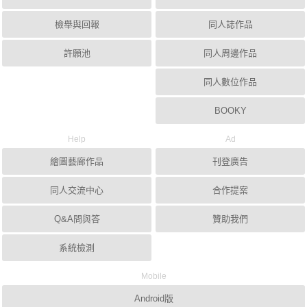
檢舉與回報
同人誌作品
許願池
同人周邊作品
同人數位作品
BOOKY
Help
Ad
繪圖藝廊作品
刊登廣告
同人交流中心
合作提案
Q&A問與答
贊助我們
系統檢測
Mobile
Android版