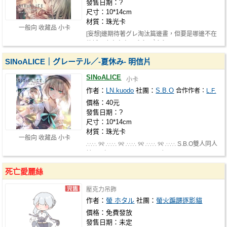
發售日期：?
尺寸：10*14cm
材質：珠光卡
一般向 收藏品 小卡
[妄想]邊期待著グレ淘汰篇邊畫，但要是哪邊不在
的話…也太寂寞了｡ﾟ(ﾟ´o｀ﾟ)ﾟ｡ ∴∵∴…
SINoALICE｜グレーテル／-夏休み- 明信片
SINoALICE
小卡
作者：
LN.kuodo
社團：
S.B.O
合作作者：
L.F.
價格：40元
發售日期：?
尺寸：10*14cm
材質：珠光卡
一般向 收藏品 小卡
∴∵∴ ୨୧ ∴∵∴ ୨୧ ∴∵∴ ୨୧ ∴∵∴ ୨୧ ∴∵∴ S.B.O雙人同人
社團 （with LN.kuodo & L.F.） …
死亡愛麗絲
壓克力吊飾
作者：
螢 ホタル
社團：
螢火蹁躚逐影貓
價格：免費發放
發售日期：未定