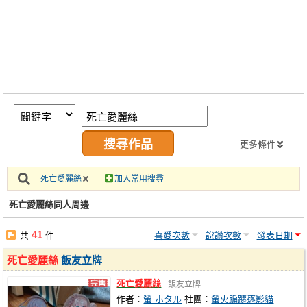
同人社團
工作委託
同人宣傳看板
繪圖藝廊
交流中心
攤位轉讓區
更多條件
會員功能選單
死亡愛麗絲
加入常用搜尋
會員中心
死亡愛麗絲同人周邊
註冊會員
41
共
件
喜愛次數
說讚次數
發表日期
登入
死亡愛麗絲
飯友立牌
死亡愛麗絲
飯友立牌
作者：
螢 ホタル
社團：
螢火蹁躚逐影貓