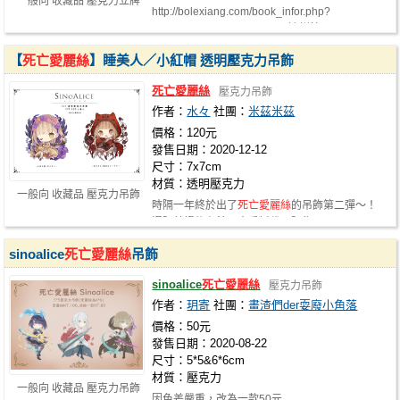
一般向 收藏品 壓克力立牌
http://bolexiang.com/book_infor.php?
book_number=w200105 (周邊詳情) http://bol…
【
死亡愛麗絲
】睡美人／小紅帽 透明壓克力吊飾
死亡愛麗絲
壓克力吊飾
作者：
水々
社團：
米茲米茲
價格：120元
發售日期：2020-12-12
尺寸：7x7cm
材質：透明壓克力
一般向 收藏品 壓克力吊飾
時隔一年終於出了
死亡愛麗絲
的吊飾第二彈～！
通販若場後有餘品會委託代理販售
sinoalice
死亡愛麗絲
吊飾
sinoalice
死亡愛麗絲
壓克力吊飾
作者：
玥寄
社團：
畫渣們der耍廢小角落
價格：50元
發售日期：2020-08-22
尺寸：5*5&6*6cm
材質：壓克力
一般向 收藏品 壓克力吊飾
因色差嚴重，改為一款50元