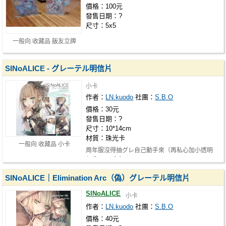
價格：100元
發售日期：?
尺寸：5x5
一般向 收藏品 飯友立牌
SINoALICE - グレーテル明信片
小卡
作者：
LN.kuodo
社團：
S.B.O
價格：30元
發售日期：?
尺寸：10*14cm
材質：珠光卡
一般向 收藏品 小卡
周年服沒得抽グレ自己動手來（再私心加小透明
部分φ三φ(⁰▿⁰ ) ∴∵∴ ୨୧ ∴∵∴ S.B.O…
SINoALICE｜Elimination Arc（偽）グレーテル明信片
SINoALICE
小卡
作者：
LN.kuodo
社團：
S.B.O
價格：40元