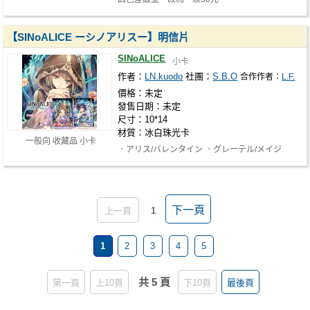
【SINoALICE ーシノアリスー】明信片
SINoALICE
小卡
作者：
LN.kuodo
社團：
S.B.O
合作作者：
L.F.
價格：未定
發售日期：未定
尺寸：10*14
材質：冰白珠光卡
一般向 收藏品 小卡
．アリス/バレンタイン ．グレーテル/メイジ
∴∵∴ ୨୧ ∴∵∴ ୨୧ ∴∵∴ ୨୧ ∴∵∴ ୨୧ ∴∵∴ …
下一頁
上一頁
1
1
2
3
4
5
共 5 頁
第一頁
上10頁
下10頁
最後頁