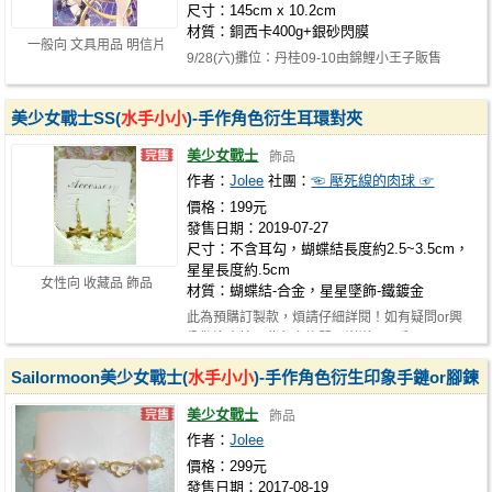
尺寸：145cm x 10.2cm
材質：銅西卡400g+銀砂閃膜
一般向 文具用品 明信片
9/28(六)攤位：丹桂09-10由錦鯉小王子販售
美少女戰士SS(
水手小小
)-手作角色衍生耳環對夾
美少女戰士
飾品
作者：
Jolee
社團：
☜ 壓死線的肉球 ☞
價格：199元
發售日期：2019-07-27
尺寸：不含耳勾，蝴蝶結長度約2.5~3.5cm，
星星長度約.5cm
女性向 收藏品 飾品
材質：蝴蝶結-合金，星星墜飾-鐵鍍金
此為預購訂製款，煩請仔細詳閱！如有疑問or興
趣歡迎直接再此留言詢問！謝謝~ ☻手…
Sailormoon美少女戰士(
水手小小
)-手作角色衍生印象手鏈or腳鍊
美少女戰士
飾品
作者：
Jolee
價格：299元
發售日期：2017-08-19