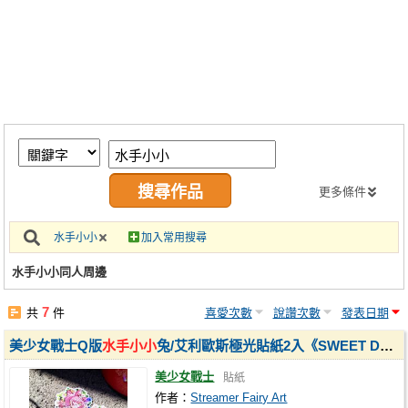
同人社團
工作委託
同人宣傳看板
繪圖藝廊
交流中心
攤位轉讓區
更多條件
會員功能選單
水手小小
加入常用搜尋
會員中心
水手小小同人周邊
註冊會員
7
共
件
喜愛次數
說讚次數
發表日期
登入
美少女戰士Q版
水手小小
兔/艾利歐斯極光貼紙2入《SWEET DREAM》
美少女戰士
貼紙
作者：
Streamer Fairy Art