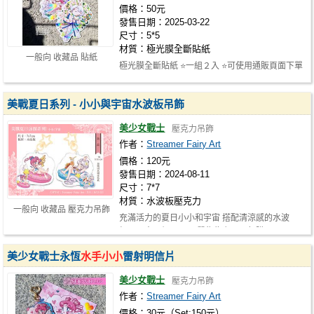
價格：50元
發售日期：2025-03-22
尺寸：5*5
材質：極光膜全斷貼紙
一般向 收藏品 貼紙
極光膜全斷貼紙 ⭐一組２入 ⭐可使用通販頁面下單
美戰夏日系列 - 小小與宇宙水波板吊飾
美少女戰士
壓克力吊飾
作者：
Streamer Fairy Art
價格：120元
發售日期：2024-08-11
尺寸：7*7
材質：水波板壓克力
一般向 收藏品 壓克力吊飾
充滿活力的夏日小小和宇宙 搭配清涼感的水波
板，不來一個嗎？🩷 單售為主，一起購買…
美少女戰士永恆
水手小小
雷射明信片
美少女戰士
壓克力吊飾
作者：
Streamer Fairy Art
價格：30元（Set:150元）