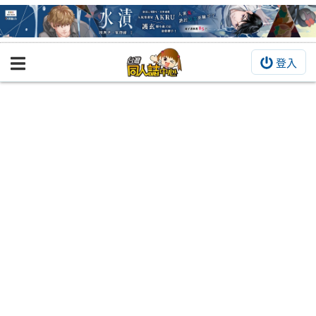
登入
BOOKY書集倉庫
同人作品
同人誌
同人周邊
同人數位作品
活動&消息
同人誌活動
最新消息
同人相關店家
宣傳&交流