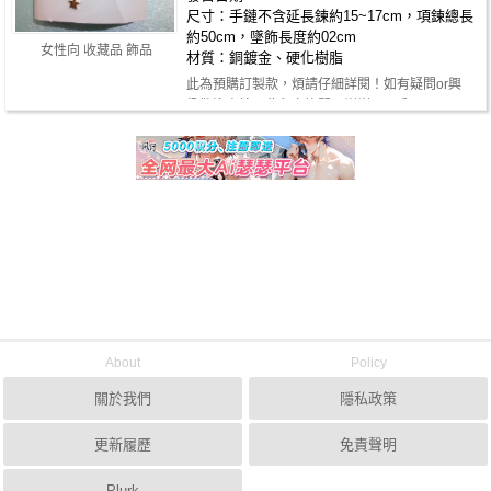
尺寸：手鏈不含延長鍊約15~17cm，項鍊總長
約50cm，墜飾長度約02cm
女性向 收藏品 飾品
材質：銅鍍金、硬化樹脂
此為預購訂製款，煩請仔細詳閱！如有疑問or興
趣歡迎直接再此留言詢問！謝謝~ ☻手…
About
Policy
關於我們
隱私政策
更新履歷
免責聲明
Plurk