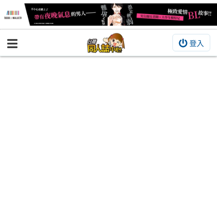
登入
BOOKY書集倉庫
同人作品
同人誌
同人周邊
同人數位作品
活動&消息
同人誌活動
最新消息
同人相關店家
宣傳&交流