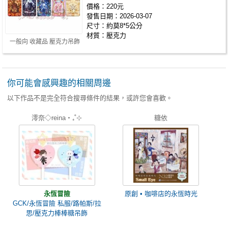
價格：220元
發售日期：2026-03-07
尺寸：約莫8*5公分
材質：壓克力
一般向 收藏品 壓克力吊飾
你可能會感興趣的相關周邊
以下作品不是完全符合搜尋條件的結果，或許您會喜歡。
澪奈◇reina‧₊˚⊹
糖依
永恆冒險
原創 • 咖啡店的永恆時光
GCK/永恆冒險 私服/路帕斯/拉
思/壓克力棒棒糖吊飾