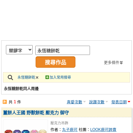
同人社團
工作委託
同人宣傳看板
繪圖藝廊
交流中心
攤位轉讓區
更多條件
會員功能選單
永恆糖餅乾
加入常用搜尋
會員中心
永恆糖餅乾同人周邊
註冊會員
1
共
件
喜愛次數
說讚次數
發表日期
登入
薑餅人王國 野獸餅乾 壓克力 御守
壓克力吊飾
作者：
丸子鹿可
社團：
LOOK鹿可跨賣