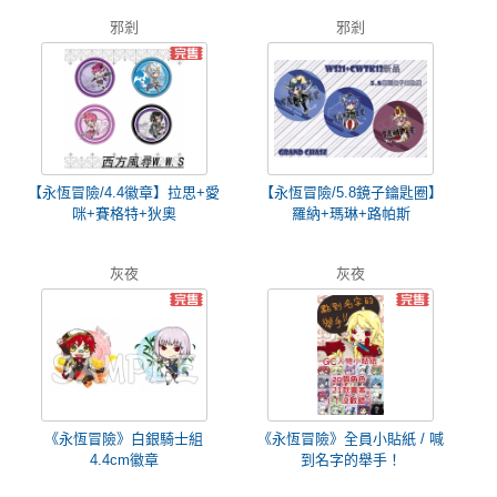
邪剎
邪剎
【永恆冒險/4.4徽章】拉思+愛
【永恆冒險/5.8鏡子鑰匙圈】
咪+賽格特+狄奧
羅納+瑪琳+路帕斯
灰夜
灰夜
《永恆冒險》白銀騎士組
《永恆冒險》全員小貼紙 / 喊
4.4cm徽章
到名字的舉手！