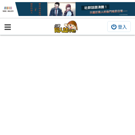
登入
BOOKY書集倉庫
同人作品
同人誌
同人周邊
同人數位作品
活動&消息
同人誌活動
最新消息
同人相關店家
宣傳&交流