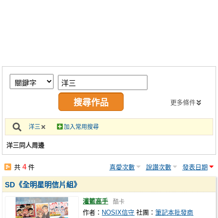
同人社團
工作委託
同人宣傳看板
繪圖藝廊
交流中心
攤位轉讓區
更多條件
會員功能選單
洋三
加入常用搜尋
會員中心
洋三同人周邊
註冊會員
4
共
件
喜愛次數
說讚次數
發表日期
登入
SD《全明星明信片組》
灌籃高手
酷卡
作者：
NOSIX信守
社團：
筆記本批發商