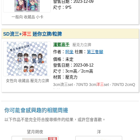
發售日期：2023-12-09
尺寸：9*5
一般向 收藏品 小卡
SD流三+
洋三
迷你立牌/粒牌
灌籃高手
壓克力立牌
作者：
阿坐
社團：
第三隻腳
價格：未定
發售日期：2023-08-12
尺寸：3cm高／2cm高
材質：壓克力
女性向 收藏品 壓克力立牌
3cm流三set - 70NTD 3cm
洋三
set - 70NTD 2cmQ
版流三set - 60NTD
你可能會感興趣的相關周邊
以下作品不是完全符合搜尋條件的結果，或許您會喜歡。
望月朔夜
洋