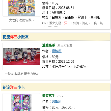
價格：10元
發售日期：2023-08-31
尺寸：A6明信片
材質：白棉絮、白萊妮、雪銅卡、星河紙
女性向 收藏品 酷卡
CP：湘北先發、
洋三
、仙流、流花、三良三無
差、澤深澤無差
花流
洋三
小飯友
灌籃高手
壓克力飯友
作者：
過敏原
價格：50元
發售日期：2023-12-09
尺寸：水戶洋平4.5cm以外都5cm
一般向 收藏品 壓克力飯友
花流
洋三
小卡
灌籃高手
小卡
作者：
過敏原
價格：20元（Set:50元）