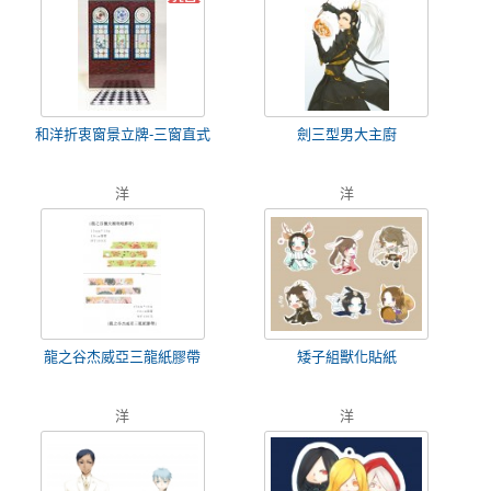
和洋折衷窗景立牌-三窗直式
劍三型男大主廚
洋
洋
龍之谷杰威亞三龍紙膠帶
矮子組獸化貼紙
洋
洋