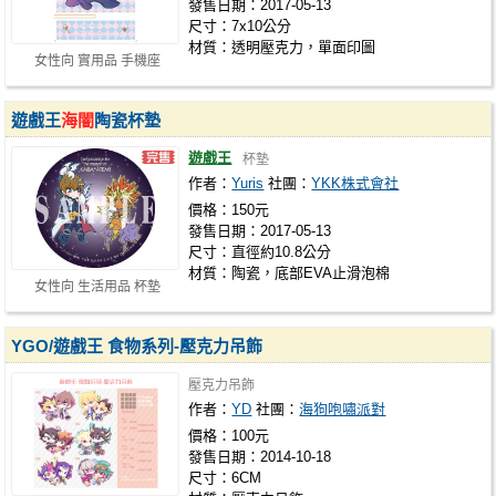
發售日期：2017-05-13
尺寸：7x10公分
材質：透明壓克力，單面印圖
女性向 實用品 手機座
遊戲王
海闇
陶瓷杯墊
遊戲王
杯墊
作者：
Yuris
社團：
YKK株式會社
價格：150元
發售日期：2017-05-13
尺寸：直徑約10.8公分
材質：陶瓷，底部EVA止滑泡棉
女性向 生活用品 杯墊
YGO/遊戲王 食物系列-壓克力吊飾
壓克力吊飾
作者：
YD
社團：
海狗咆嘯派對
價格：100元
發售日期：2014-10-18
尺寸：6CM