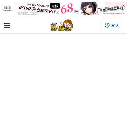
登入
BOOKY書集倉庫
同人作品
同人誌
同人周邊
同人數位作品
活動&消息
同人誌活動
最新消息
同人相關店家
宣傳&交流