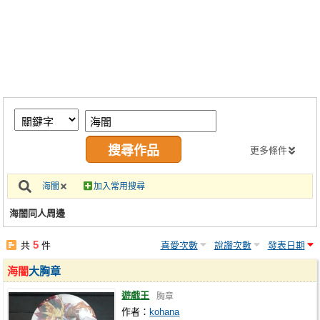
同人社團
工作委託
同人宣傳看板
繪圖藝廊
交流中心
攤位轉讓區
更多條件
會員功能選單
海闇
加入常用搜尋
會員中心
海闇同人周邊
註冊會員
5
共
件
喜愛次數
說讚次數
發表日期
登入
海闇
大胸章
遊戲王
胸章
作者：
kohana