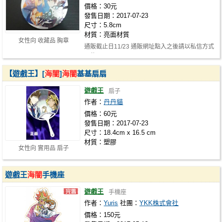
價格：30元
發售日期：2017-07-23
尺寸：5.8cm
材質：亮面材質
女性向 收藏品 胸章
通販截止日11/23 通販網址點入之後請以私信方式
預約
【遊戲王】[
海闇
]
海闇
基基扇扇
遊戲王
扇子
作者：
丹丹貓
價格：60元
發售日期：2017-07-23
尺寸：18.4cm x 16.5 cm
材質：塑膠
女性向 實用品 扇子
遊戲王
海闇
手機座
遊戲王
手機座
作者：
Yuris
社團：
YKK株式會社
價格：150元