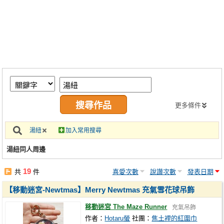
同人社團
工作委託
同人宣傳看板
繪圖藝廊
交流中心
攤位轉讓區
更多條件
會員功能選單
湯紐
加入常用搜尋
會員中心
湯紐同人周邊
註冊會員
19
共
件
喜愛次數
說讚次數
發表日期
登入
【移動迷宮-Newtmas】Merry Newtmas 充氣雪花球吊飾
移動迷宮 The Maze Runner
充氣吊飾
作者：
Hotaru螢
社團：
焦土裡的紅圍巾