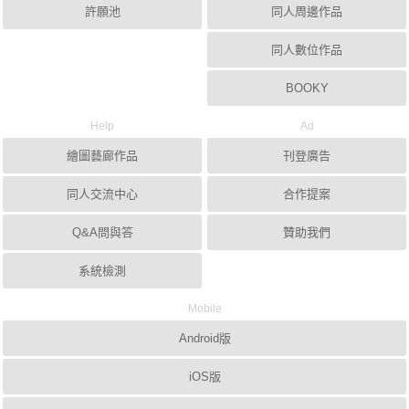
許願池
同人周邊作品
同人數位作品
BOOKY
Help
Ad
繪圖藝廊作品
刊登廣告
同人交流中心
合作提案
Q&A問與答
贊助我們
系統檢測
Mobile
Android版
iOS版