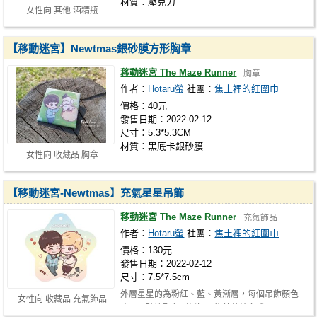
材質：壓克力
女性向 其他 酒精瓶
【移動迷宮】Newtmas銀砂膜方形胸章
移動迷宮 The Maze Runner
胸章
作者：
Hotaru螢
社團：
焦土裡的紅圍巾
價格：40元
發售日期：2022-02-12
尺寸：5.3*5.3CM
材質：黑底卡銀砂膜
女性向 收藏品 胸章
【移動迷宮-Newtmas】充氣星星吊飾
移動迷宮 The Maze Runner
充氣飾品
作者：
Hotaru螢
社團：
焦土裡的紅圍巾
價格：130元
發售日期：2022-02-12
尺寸：7.5*7.5cm
外層星星的為粉紅、藍、黃漸層，每個吊飾顏色
女性向 收藏品 充氣飾品
皆不同隨機配色（例如可能藍黃較多或…