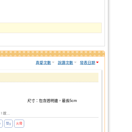
喜愛次數
說讚次數
發表日期
尺寸：包含透明邊，最長5cm
 ! 故…
y
雙g
火骨