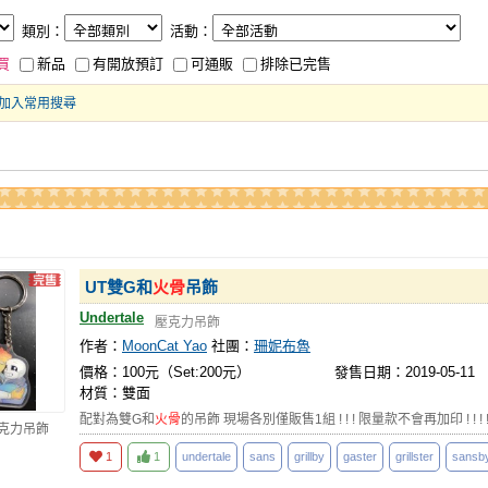
類別：
活動：
買
新品
有開放預訂
可通販
排除已完售
加入常用搜尋
UT雙G和
火骨
吊飾
Undertale
壓克力吊飾
作者：
MoonCat Yao
社團：
珊妮布魯
價格：100元（Set:200元）
發售日期：2019-05-11
材質：雙面
配對為雙G和
火骨
的吊飾 現場各別僅販售1組 ! ! ! 限量款不會再加印 ! ! ! !
壓克力吊飾
1
1
undertale
sans
grillby
gaster
grillster
sansb