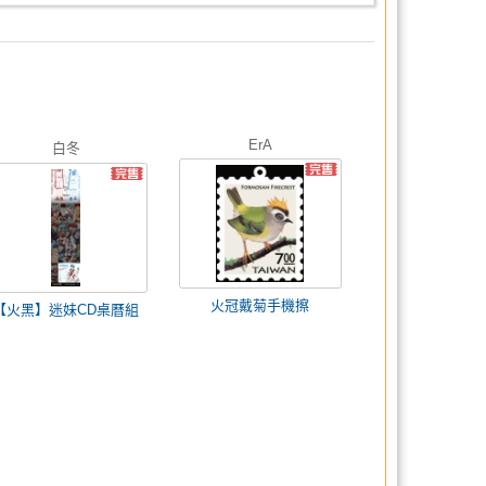
ErA
白冬
火冠戴菊手機擦
【火黑】迷妹CD桌曆組