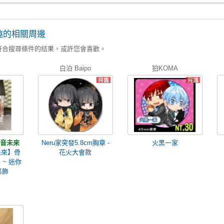
趣的相關周邊
符合搜尋條件的結果，或許您會喜歡。
白泊 Baipo
狛KOMA
初音未來
Neru家突發5.8cm胸章 -
火黑一家
未來】骨
花火大會款
~ 迷你
吊飾