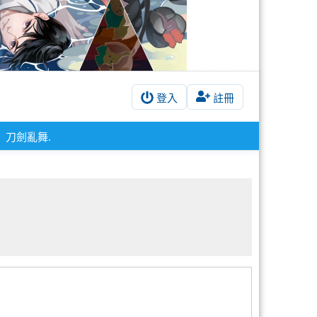
登入
註冊
刀劍亂舞.