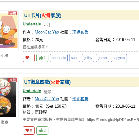
UT卡片(
火骨
家族)
Undertale
小卡
作者：
MoonCat Yao
社團：
珊妮布魯
價格：20元
發售日期：2019-05-11
僅在通販販售。
 小卡
1
1
undertale
sans
grillby
gaster
papyrus
UT徽章四款(
火骨
家族)
Undertale
徽章
作者：
MoonCat Yao
社團：
珊妮布魯
價格：40元（Set:150元）
發售日期：2019-05-11
材質：磨砂膜
主要會在會場販售，有需數量請先預訂 https://forms.gle/HpDD1osEMR
 徽章
0
2