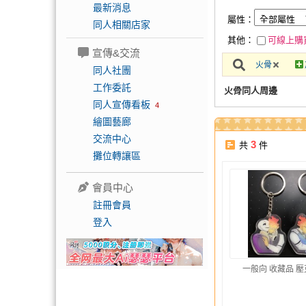
最新消息
屬性：
同人相關店家
其他：
可線上購
宣傳&交流
火骨
同人社團
工作委託
火骨同人周邊
同人宣傳看板
4
繪圖藝廊
交流中心
3
共
件
攤位轉讓區
會員中心
註冊會員
登入
一般向 收藏品 