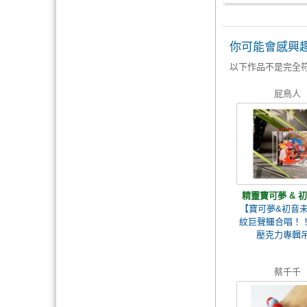
你可能會感興
以下作品不是完全
屁鳥人
精靈寶可夢 & 
【寶可夢&初音
紋巨聲鱷合唱！！
壓克力專輯
蔡千千