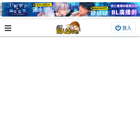
登入
BOOKY書集倉庫
同人作品
同人誌
同人周邊
同人數位作品
活動&消息
同人誌活動
最新消息
同人相關店家
宣傳&交流