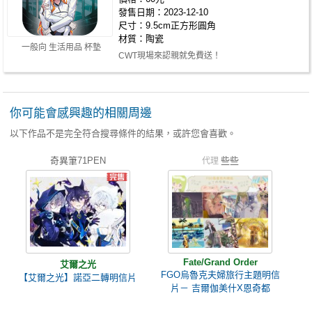
發售日期：2023-12-10
尺寸：9.5cm正方形圓角
材質：陶瓷
一般向 生活用品 杯墊
CWT現場來認親就免費送！
你可能會感興趣的相關周邊
以下作品不是完全符合搜尋條件的結果，或許您會喜歡。
奇異筆71PEN
些些
代理
Fate/Grand Order
艾爾之光
FGO烏魯克夫婦旅行主題明信
【艾爾之光】諾亞二轉明信片
片－ 吉爾伽美什X恩奇都