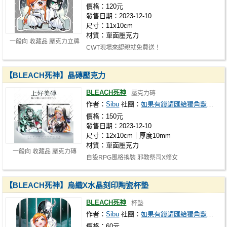
價格：120元
發售日期：2023-12-10
尺寸：11x10cm
材質：單面壓克力
一般向 收藏品 壓克力立牌
CWT現場來認親就免費送！
【BLEACH死神】晶磚壓克力
BLEACH死神
壓克力磚
作者：
Sibu
社團：
如果有錢請匯給獨角獸課金
價格：150元
發售日期：2023-12-10
尺寸：12x10cm｜厚度10mm
材質：單面壓克力
一般向 收藏品 壓克力磚
自設RPG風格換裝 邪教祭司X修女
【BLEACH死神】烏織X水晶刻印陶瓷杯墊
BLEACH死神
杯墊
作者：
Sibu
社團：
如果有錢請匯給獨角獸課金
價格：60元