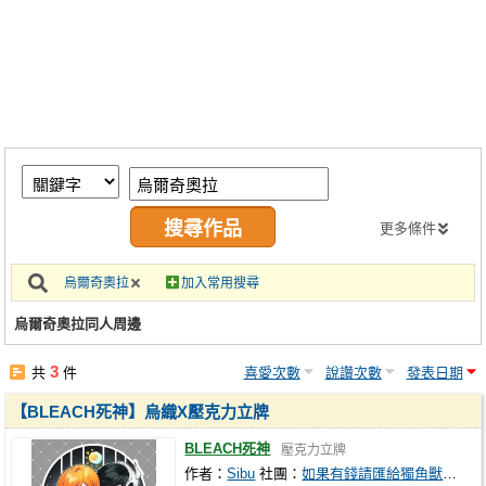
同人社團
工作委託
同人宣傳看板
繪圖藝廊
交流中心
攤位轉讓區
更多條件
會員功能選單
烏爾奇奧拉
加入常用搜尋
會員中心
烏爾奇奧拉同人周邊
註冊會員
3
共
件
喜愛次數
說讚次數
發表日期
登入
【BLEACH死神】烏織X壓克力立牌
BLEACH死神
壓克力立牌
作者：
Sibu
社團：
如果有錢請匯給獨角獸課金