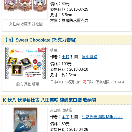
價格：60元
發售日期：2013-07-25
尺寸：5.5cm
材質：雙層防水壓克力
女性向 收藏品 鑰匙圈
【Ib】Sweet Chocolate (巧克力套組)
糖果
作者：
小殺
社團：
星間鏈路
價格：100元
發售日期：2013-08-10
尺寸：約2.5cm
日本DECO巧克力(
牛奶
口味) 保存期限：2014.4
一般向 其他 糖果
三顆巧克力(三款圖案各一顆) 加贈3.2…
K 伏八 伏見猿比古 八田美咲 純綿束口袋 收納袋
束口袋 收納袋
作者：
金子
社團：
牛奶色泰迪熊 Milk-colored teddy bear
價格：80元
發售日期：2013-04-26