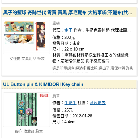
黑子的籃球 奇跡世代 青黃 黃黑 厚毛氈布 大鉛筆袋(不織布)共三款 印量調查
筆袋
代理：
金子
作者：
牛奶色泰迪熊
代理社團：
金
價格：200元
發售日期：未定
尺寸：22 x 10 cm
材質：毛氈布材料是從塑料瓶回收的滌綸織
女性向 文具用品 筆袋
物，是項環保產品 與不織布相同
這是印量調查.經過多番比較.選出了.環保材質的毛
氈布材料. 質地柔軟.滑順. 請有興…
UL Button pin & KIMIDORI Key chain
胸章
作者：
牛奶牛
社團：
頭殼壞去
價格：25元
發售日期：2012-01-28
尺寸：4.4cm
一般向 收藏品 胸章