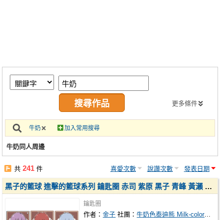
同人社團
工作委託
同人宣傳看板
繪圖藝廊
交流中心
攤位轉讓區
更多條件
會員功能選單
牛奶
加入常用搜尋
會員中心
牛奶同人周邊
註冊會員
241
共
件
喜愛次數
說讚次數
發表日期
登入
黑子的籃球 進擊的籃球系列 鑰匙圈 赤司 紫原 黑子 青峰 黃瀨 綠間
鑰匙圈
作者：
金子
社團：
牛奶色泰迪熊 Milk-colored teddy bear