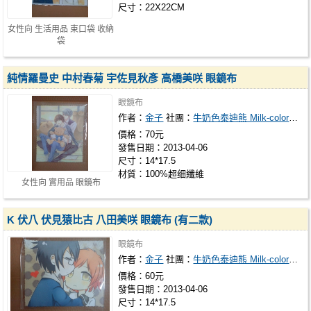
尺寸：22X22CM
女性向 生活用品 束口袋 收納
袋
純情羅曼史 中村春菊 宇佐見秋彥 高橋美咲 眼鏡布
眼鏡布
作者：
金子
社團：
牛奶色泰迪熊 Milk-colored teddy bear
價格：70元
發售日期：2013-04-06
尺寸：14*17.5
材質：100%超细纖維
女性向 實用品 眼鏡布
K 伏八 伏見猿比古 八田美咲 眼鏡布 (有二款)
眼鏡布
作者：
金子
社團：
牛奶色泰迪熊 Milk-colored teddy bear
價格：60元
發售日期：2013-04-06
尺寸：14*17.5