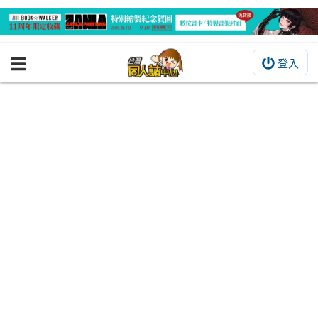
登入
BOOKY書集倉庫
同人作品
同人誌
同人周邊
同人數位作品
活動&消息
同人誌活動
最新消息
同人相關店家
宣傳&交流