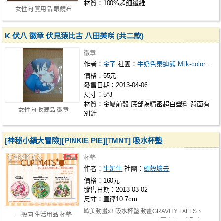
材質：100%超细纖維
女性向 實用品 眼鏡布
K 伏八 徽章 伏見猿比古 八田美咲 (共二款)
徽章
作者：
金子
社團：
牛奶色泰迪熊 Milk-colored teddy bear
價格：55元
發售日期：2013-04-06
尺寸：5*8
材質：金屬前殼 底部為精密超白塑料 背面有
女性向 收藏品 徽章
別針
[神秘小鎮大冒險][PINKIE PIE][TMNT] 吸水杯墊
杯墊
作者：
牛奶牛
社團：
頭殼壞去
價格：160元
發售日期：2013-03-02
尺寸：直徑10.7cm
歐美動畫x3 吸水杯墊 動畫GRAVITY FALLS、
一般向 生活用品 杯墊
TMNT2012、MLP:Pinkiepie 圖案的吸水陶瓷…