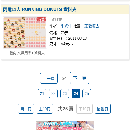
閃電11人 RUNNING DONUTS 資料夾
L資料夾
作者：
牛奶牛
社團：
頭殼壞去
價格：70元
發售日期：2011-08-13
尺寸：A4大小
一般向 文具用品 L資料夾
下一頁
上一頁
24
21
22
23
24
25
共 25 頁
第一頁
上10頁
下10頁
最後頁