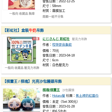
發售日期：2022-12-25
尺寸：58mm
材質：霧膜加工
一般向 收藏品 胸章
兩顆一組不分售
【彩虹社】盒裝
牛奶
吊飾
にじさんじ 彩虹社
壓克力吊飾
作者：
哎呀是烏龜欸
價格：70元
發售日期：2023-04-18
尺寸：6cm
材質：白色壓克力
一般向 收藏品 壓克力吊飾
【棋靈王 / 棋魂】光亮沙包饅頭吊飾
棋魂/棋靈王
沙包饅頭
作者：
Hotaru螢
社團：
焦土裡的紅圍巾
價格：未定（Set:300元）
發售日期：2023-01-28
尺寸：約6.5左右