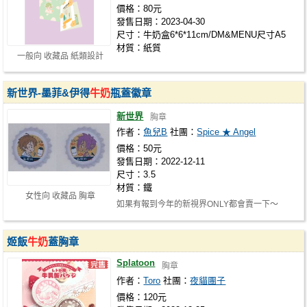
價格：80元
發售日期：2023-04-30
尺寸：牛奶盒6*6*11cm/DM&MENU尺寸A5
材質：紙質
一般向 收藏品 紙類設計
新世界-墨菲&伊得
牛奶
瓶蓋徽章
新世界
胸章
作者：
魚兒B
社團：
Spice ★ Angel
價格：50元
發售日期：2022-12-11
尺寸：3.5
材質：鐵
女性向 收藏品 胸章
如果有報到今年的新視界ONLY都會賣一下～
姬飯
牛奶
蓋胸章
Splatoon
胸章
作者：
Toro
社團：
夜貓團子
價格：120元