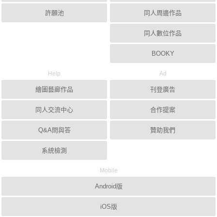
許願池
同人周邊作品
同人數位作品
BOOKY
Help
Ad
繪圖藝廊作品
刊登廣告
同人交流中心
合作提案
Q&A問與答
贊助我們
系統檢測
Mobile
Android版
iOS版