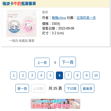
咖波卡
牛奶
瓶蓋徽章
徽章
作者：
雅雅chiya
社團：
日常的某一天
價格：150元
發售日期：2022-09-09
尺寸：3.2 (cm)
一般向 收藏品 徽章
下一頁
上一頁
6
1
2
3
4
5
6
7
8
9
10
共 25 頁
第一頁
上10頁
下10頁
最後頁