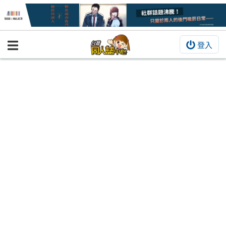
登入
BOOKY書集倉庫
同人作品
同人誌
同人周邊
同人數位作品
活動&消息
同人誌活動
最新消息
同人相關店家
宣傳&交流