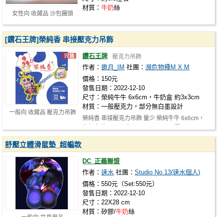
材質：
牛奶
絲
女性向 收藏品 沙包饅頭
[鑽石王牌]榮純香 串接壓克力吊飾
鑽石王牌
壓克力吊飾
作者：
邀月_IM
社團：
瀕危物種M X M
價格：150元
發售日期：2022-12-10
尺寸：榮純牛牛 6x6cm，牛奶盒 約3x3cm
材質：一般壓克力，部分無白墨設計
一般向 收藏品 壓克力吊飾
榮純香 串接壓克力吊飾 量少 榮純牛牛 6x6cm，
牛奶
盒 約3x3cm 售價：150 NTD ＊壓…
舒壓立體滑鼠墊_超蝙款
DC_正義聯盟
作者：
速水
社團：
Studio No.13(速水個人)
價格：550元（Set:550元）
發售日期：2022-12-10
尺寸：22X28 cm
材質：矽膠/
牛奶
絲