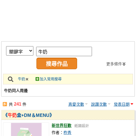
同人社團
工作委託
同人宣傳看板
繪圖藝廊
交流中心
攤位轉讓區
更多條件
會員功能選單
牛奶
加入常用搜尋
會員中心
牛奶同人周邊
註冊會員
241
共
件
喜愛次數
說讚次數
發表日期
登入
《
牛奶
盒+DM＆MENU》
新世界狂歡
紙類設計
作者：
柞香