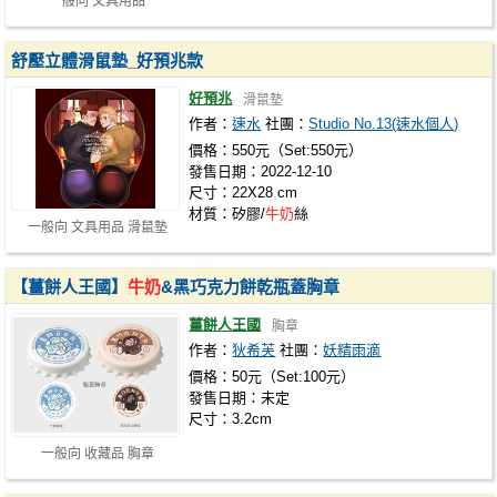
一般向 文具用品
舒壓立體滑鼠墊_好預兆款
好預兆
滑鼠墊
作者：
速水
社團：
Studio No.13(速水個人)
價格：550元（Set:550元）
發售日期：2022-12-10
尺寸：22X28 cm
材質：矽膠/
牛奶
絲
一般向 文具用品 滑鼠墊
【薑餅人王國】
牛奶
&黑巧克力餅乾瓶蓋胸章
薑餅人王國
胸章
作者：
狄希芙
社團：
妖精雨滴
價格：50元（Set:100元）
發售日期：未定
尺寸：3.2cm
一般向 收藏品 胸章