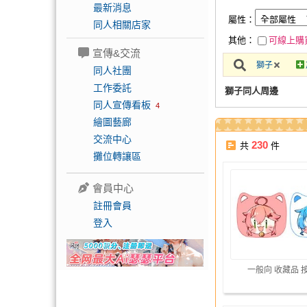
最新消息
屬性：
同人相關店家
其他：
可線上購
宣傳&交流
獅子
同人社團
工作委託
獅子同人周邊
同人宣傳看板
4
繪圖藝廊
交流中心
230
共
件
攤位轉讓區
會員中心
註冊會員
登入
一般向 收藏品 