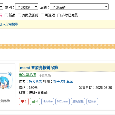
類別：
活動：
買
新品
有開放預訂
可通販
排除已完售
加入常用搜尋
mcmt 會發亮按鍵吊飾
HOLOLIVE
按鍵吊飾
作者：
巧犬勇者
社團：
獅子犬毛茸茸
價格：150元
發售日期：2026-05-30
材質：按鍵+青鍵軸
按鍵吊飾
1
4
Hololive
MiComet
星街彗星
櫻巫女