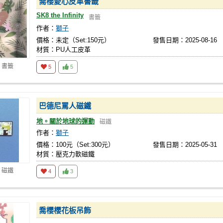
喬櫻愛心皮革書籤
SK8 the Infinity
書籤
作者：
獅子
價格：未定（Set:150元）
發售日期：2025-08-16
材質：PU人工皮革
 書籤
5
5
巴德尼罵人磁鐵
地。關於地球的運動
磁鐵
作者：
獅子
價格：100元（Set:300元）
發售日期：2025-05-31
材質：壓克力軟磁鐵
 磁鐵
4
3
喬櫻櫻花板吊飾