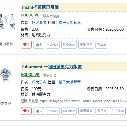
mcmt搖搖尾巴吊飾
HOLOLIVE
壓克力吊飾
作者：
巧犬勇者
社團：
獅子犬毛茸茸
價格：200元
發售日期：2026-05-30
材質：透明壓克力
壓克力吊飾
4
5
Hololive
MiComet
星街彗星
櫻巫女
fubumcmt 一起出遊壓克力飯友
HOLOLIVE
飯友立牌
作者：
巧犬勇者
社團：
獅子犬毛茸茸
價格：100元
發售日期：2026-05-30
材質：透明壓克力
通販 買動漫 https://m.myacg.com.tw/mo_seller_market.php?seller=3
飯友立牌
1
3
Hololive
MiComet
星街彗星
櫻巫女
白上吹雪