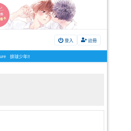
登入
註冊
ure
排球少年!!