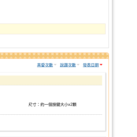
喜愛次數
說讚次數
發表日期
尺寸：約一個按鍵大小x2顆