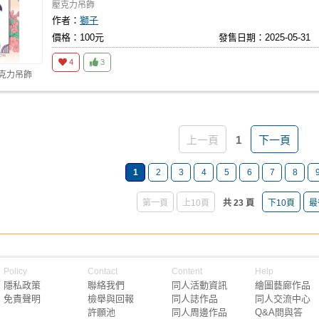
壓克力吊飾
作者：
獅子
價格：100元
發售日期：2025-05-31
4
3
壓克力吊飾
上一頁
1
下一頁
1
2
3
4
5
6
7
8
第一頁
上10頁
共 23 頁
下10頁
最
Policy
Contact
Content
Help
隱私政策
聯絡我們
同人活動資訊
繪圖藝廊作品
免責聲明
檢舉與回報
同人誌作品
同人交流中心
許願池
同人周邊作品
Q&A問與答