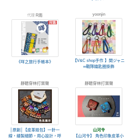
yoonjin
R雨
代理
【V&C shop手作 】関ジャニ
《咩之旅行手帳本》
∞戰隊鑰匙圈掛飾
靜聽穿林打葉聲
靜聽穿林打葉聲
│原創│【皮革娃包】一針一
山河令
線，縫製細節，用心設計，呼
【山河令】 角色印象皮革小