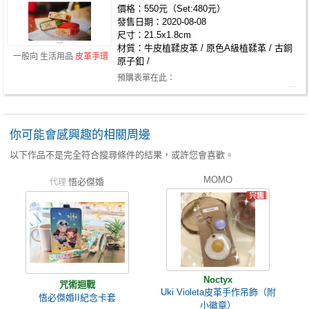
價格：550元（Set:480元）
發售日期：2020-08-08
尺寸：21.5x1.8cm
材質：牛皮植鞣皮革 / 原色A級植鞣革 / 古銅
一般向 生活用品
皮革手環
原子釦 /
預購表單在此：
https://forms.gle/sq8yBXW6QXmEy9G68 Plurk連
結：https://www.plur…
你可能會感興趣的相關周邊
以下作品不是完全符合搜尋條件的結果，或許您會喜歡。
MOMO
悟必傑婚
代理
Noctyx
咒術迴戰
Uki Violeta皮革手作吊飾（附
悟必傑婚II紀念卡套
小徽章）