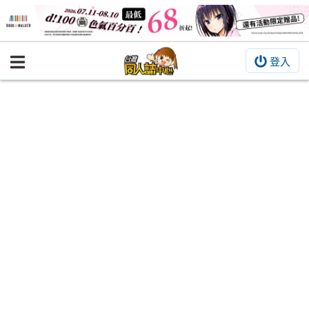
登入
BOOKY書集倉庫
同人作品
同人誌
同人周邊
同人數位作品
活動&消息
同人誌活動
最新消息
同人相關店家
宣傳&交流