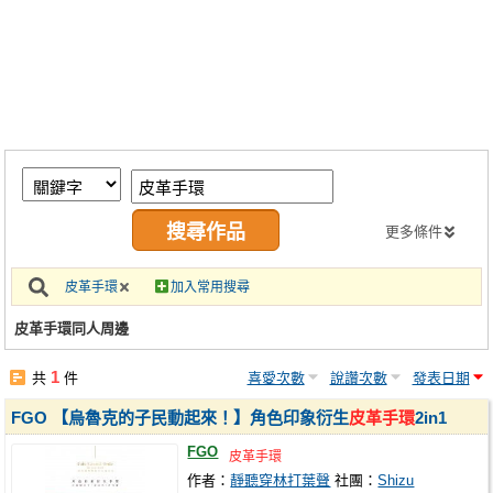
同人社團
工作委託
同人宣傳看板
繪圖藝廊
交流中心
攤位轉讓區
更多條件
會員功能選單
皮革手環
加入常用搜尋
會員中心
皮革手環同人周邊
註冊會員
1
共
件
喜愛次數
說讚次數
發表日期
登入
FGO 【烏魯克的子民動起來！】角色印象衍生
皮革手環
2in1
FGO
皮革手環
作者：
靜聽穿林打葉聲
社團：
Shizu