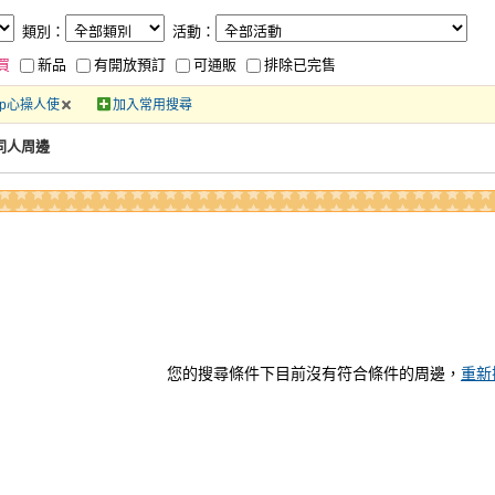
類別：
活動：
買
新品
有開放預訂
可通販
排除已完售
mp心操人使
加入常用搜尋
同人周邊
您的搜尋條件下目前沒有符合條件的周邊，
重新