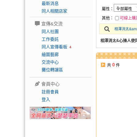
最新消息
屬性：
同人相關店家
其他：
可線上購
宣傳&交流
相澤消太&a
同人社團
工作委託
相澤消太&心操人使
同人宣傳看板
4
繪圖藝廊
交流中心
0
共
件
攤位轉讓區
會員中心
註冊會員
登入