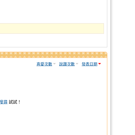
喜愛次數
說讚次數
發表日期
搜尋
試試！