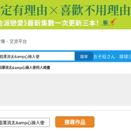
宣傳、交流平台
おそ松さん
排球少
搜尋
相澤消太&amp心操人使同人周邊