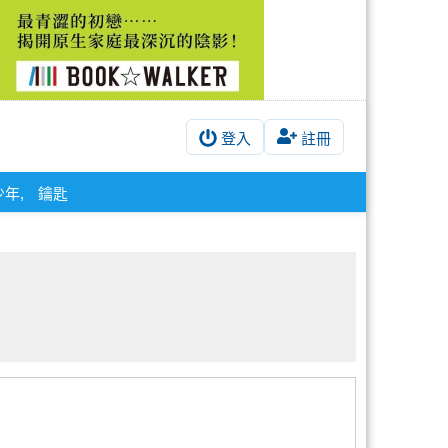
登入
註冊
年,
鑰匙