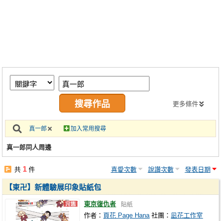
同人社團
工作委託
同人宣傳看板
繪圖藝廊
交流中心
攤位轉讓區
更多條件
會員功能選單
真一郎
加入常用搜尋
會員中心
真一郎同人周邊
註冊會員
1
共
件
喜愛次數
說讚次數
發表日期
登入
【東卍】新體驗展印象貼紙包
東京復仇者
貼紙
作者：
頁花 Page Hana
社團：
凪花工作室