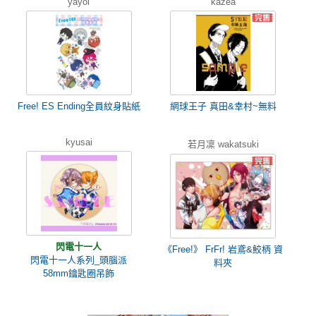
yayoi
kazea
Free! ES Ending全員紋身貼紙
網球王子 真田&幸村~無料
kyusai
若月凜 wakatsuki
閃電十一人
《Free!》 FrFr! 岩鳶&鮫柄 資
閃電十一人系列_頭腦派
料夾
58mm鑰匙圈吊飾