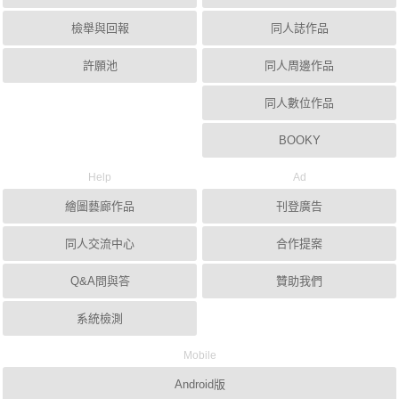
檢舉與回報
同人誌作品
許願池
同人周邊作品
同人數位作品
BOOKY
Help
Ad
繪圖藝廊作品
刊登廣告
同人交流中心
合作提案
Q&A問與答
贊助我們
系統檢測
Mobile
Android版