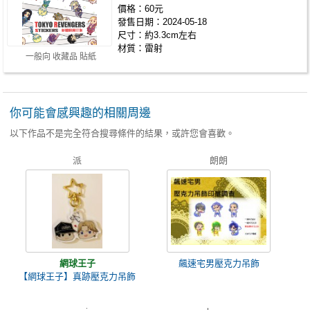
價格：60元
發售日期：2024-05-18
尺寸：約3.3cm左右
材質：雷射
一般向 收藏品 貼紙
你可能會感興趣的相關周邊
以下作品不是完全符合搜尋條件的結果，或許您會喜歡。
派
朗朗
網球王子
飆速宅男壓克力吊飾
【網球王子】真跡壓克力吊飾