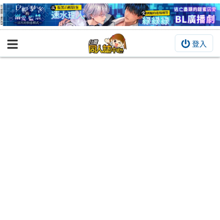
登入
BOOKY書集倉庫
同人作品
同人誌
同人周邊
同人數位作品
活動&消息
同人誌活動
最新消息
同人相關店家
宣傳&交流