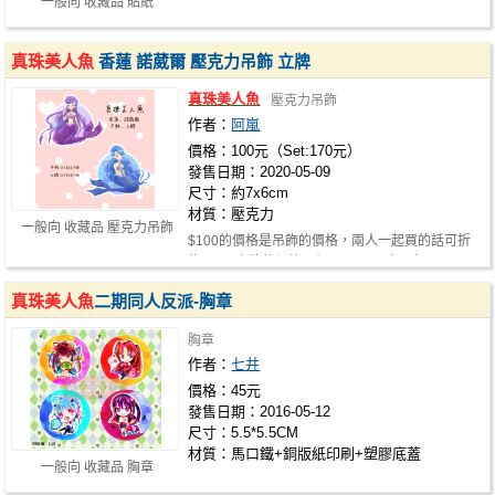
一般向 收藏品 貼紙
真珠美人魚
香蓮 諾葳爾 壓克力吊飾 立牌
真珠美人魚
壓克力吊飾
作者：
阿嵐
價格：100元（Set:170元）
發售日期：2020-05-09
尺寸：約7x6cm
材質：壓克力
一般向 收藏品 壓克力吊飾
$100的價格是吊飾的價格，兩人一起買的話可折
為$170 立牌的價格一個$150，兩人一起…
真珠美人魚
二期同人反派-胸章
胸章
作者：
七井
價格：45元
發售日期：2016-05-12
尺寸：5.5*5.5CM
材質：馬口鐵+銅版紙印刷+塑膠底蓋
一般向 收藏品 胸章