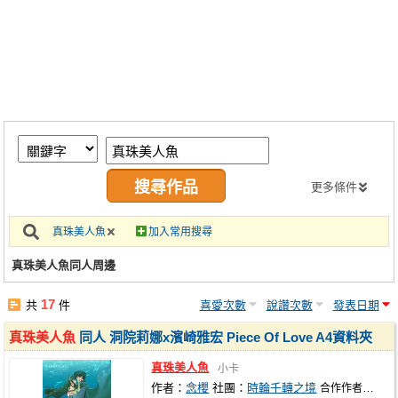
同人社團
工作委託
同人宣傳看板
繪圖藝廊
交流中心
攤位轉讓區
更多條件
會員功能選單
真珠美人魚
加入常用搜尋
會員中心
真珠美人魚同人周邊
註冊會員
17
共
件
喜愛次數
說讚次數
發表日期
登入
真珠美人魚
同人 洞院莉娜x濱崎雅宏 Piece Of Love A4資料夾
真珠美人魚
小卡
作者：
念櫻
社團：
時輪千轉之境
合作作者：
Strea