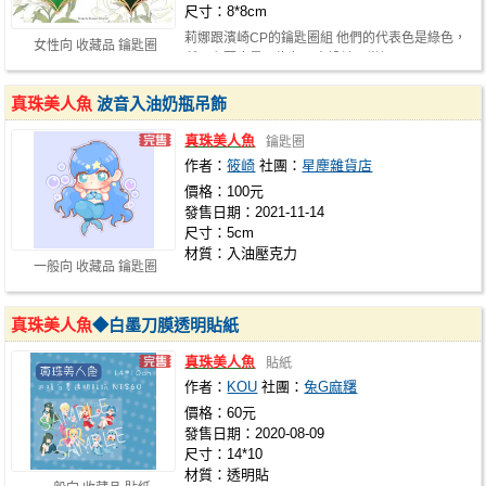
尺寸：8*8cm
莉娜跟濱崎CP的鑰匙圈組 他們的代表色是綠色，
女性向 收藏品 鑰匙圈
所以主要也是以綠色下去設計，當初…
真珠美人魚
波音入油奶瓶吊飾
真珠美人魚
鑰匙圈
作者：
筱崎
社團：
星塵雜貨店
價格：100元
發售日期：2021-11-14
尺寸：5cm
材質：入油壓克力
一般向 收藏品 鑰匙圈
真珠美人魚
◆白墨刀膜透明貼紙
真珠美人魚
貼紙
作者：
KOU
社團：
兔G麻糬
價格：60元
發售日期：2020-08-09
尺寸：14*10
材質：透明貼