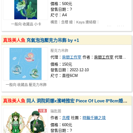
價格：500元
發售日期：?
尺寸：A4
構思：念櫻 繪：Kaya 連結樹：
一般向 收藏品 小卡
https://linktr.ee/Streamer_Fairy_Art 莉娜跟濱崎…
真珠美人魚
充氣泡泡壓克力吊飾 by +1
壓克力吊飾
代理：
房間工作室
作者：
房間工作室
代理社團：
價格：150元
發售日期：2022-12-10
尺寸：直徑6CM
一般向 收藏品 壓克力吊飾
真珠美人魚
同人 洞院莉娜x濱崎雅宏 Piece Of Love 8*8cm婚紗壓克力鑰匙圈
鑰匙圈
作者：
念櫻
社團：
時輪千轉之境
價格：600元
發售日期：?