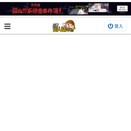
登入
BOOKY書集倉庫
同人作品
同人誌
同人周邊
同人數位作品
活動&消息
同人誌活動
最新消息
同人相關店家
宣傳&交流