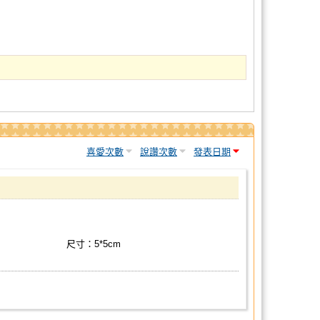
喜愛次數
說讚次數
發表日期
尺寸：5*5cm