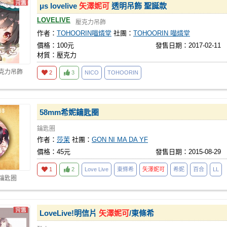
μs lovelive
矢澤妮可
透明吊飾 聖誕款
LOVELIVE
壓克力吊飾
作者：
TOHOORIN喵燐堂
社團：
TOHOORIN 喵燐堂
價格：100元
發售日期：2017-02-11
材質：壓克力
壓克力吊飾
2
3
NICO
TOHOORIN
58mm希妮鑰匙圈
鑰匙圈
作者：
莎茉
社團：
GON NI MA DA YF
價格：45元
發售日期：2015-08-29
1
2
Love Live
東條希
矢澤妮可
希妮
百合
LL
 鑰匙圈
LoveLive!明信片
矢澤妮可
/東條希