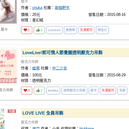
酷卡
作者：
shuka
社團：
兩個肥宅
價格：20元
發售日期：2015-08-16
材質：星幻紙
 酷卡
1
4
LoveLive
東條希
矢澤妮可
明信片
LoveLive!妮可情人節覺醒透明壓克力吊飾
壓克力吊飾
作者：
蛙蒂
社團：
中二少女
價格：100元
發售日期：2015-08-29
材質：透明壓克力
壓克力吊飾
3
2
lovelive
透明壓克力吊飾
妮可
矢澤妮可
吊飾
LOVE LIVE 全員吊飾
壓克力吊飾
代理：
颯空
作者：
小金
代理社團：
HuHome