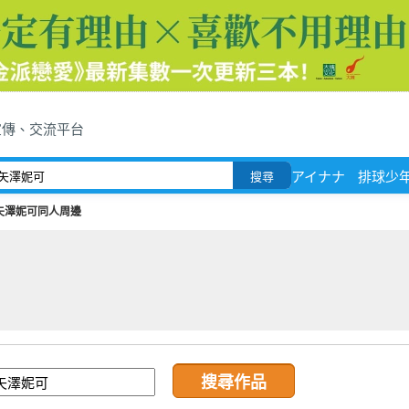
宣傳、交流平台
アイナナ
排球少
搜尋
矢澤妮可同人周邊