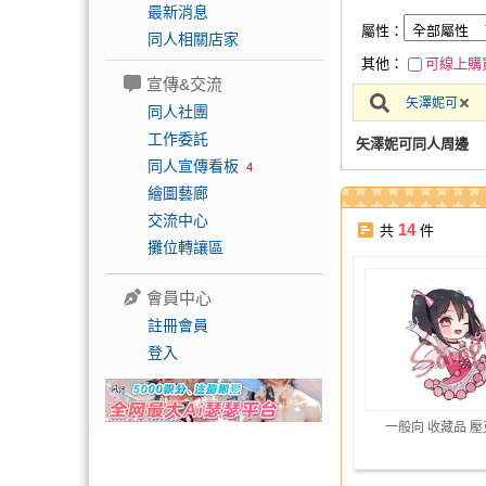
最新消息
屬性：
同人相關店家
其他：
可線上購
宣傳&交流
矢澤妮可
同人社團
工作委託
矢澤妮可同人周邊
同人宣傳看板
4
繪圖藝廊
交流中心
14
共
件
攤位轉讓區
會員中心
註冊會員
登入
一般向 收藏品 