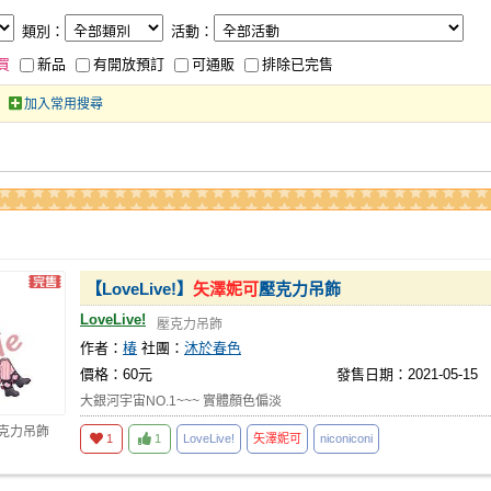
類別：
活動：
買
新品
有開放預訂
可通販
排除已完售
加入常用搜尋
【LoveLive!】
矢澤妮可
壓克力吊飾
LoveLive!
壓克力吊飾
作者：
椿
社團：
沐於春色
價格：60元
發售日期：2021-05-15
大銀河宇宙NO.1~~~ 實體顏色偏淡
壓克力吊飾
1
1
LoveLive!
矢澤妮可
niconiconi