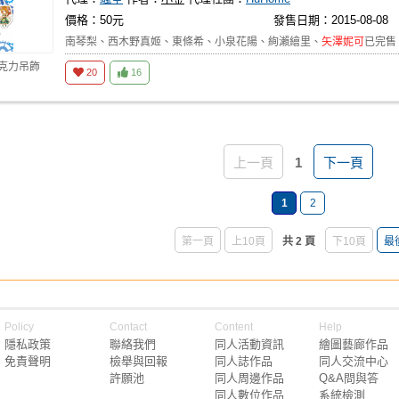
價格：50元
發售日期：2015-08-08
南琴梨、西木野真姬、東條希、小泉花陽、絢瀨繪里、
矢澤妮可
已完售
壓克力吊飾
20
16
上一頁
1
下一頁
1
2
第一頁
上10頁
共 2 頁
下10頁
最
Policy
Contact
Content
Help
隱私政策
聯絡我們
同人活動資訊
繪圖藝廊作品
免責聲明
檢舉與回報
同人誌作品
同人交流中心
許願池
同人周邊作品
Q&A問與答
同人數位作品
系統檢測