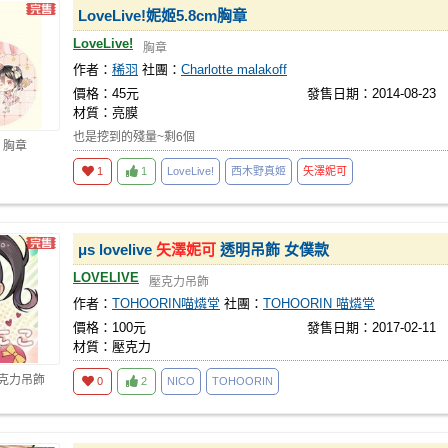
LoveLive!妮姬5.8cm胸章
LoveLive!
胸章
作者：
稀羽
社團：
Charlotte malakoff
價格：45元
發售日期：2014-08-23
材質：亮膜
也是挖到的殘量~剩6個
 胸章
1
1
LoveLive!
西木野真姬
矢澤妮可
μs lovelive
矢澤妮可
透明吊飾 女僕款
LOVELIVE
壓克力吊飾
作者：
TOHOORIN喵燐堂
社團：
TOHOORIN 喵燐堂
價格：100元
發售日期：2017-02-11
材質：壓克力
壓克力吊飾
0
2
NICO
TOHOORIN