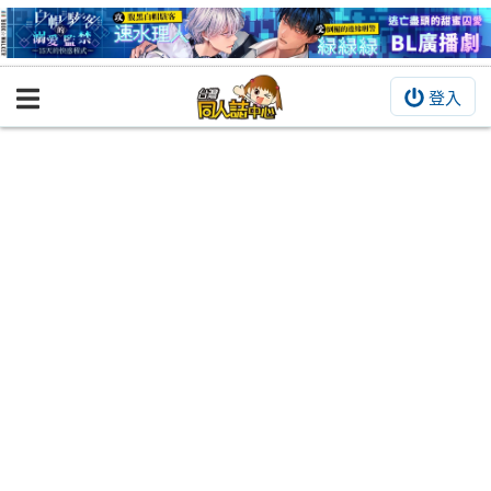
登入
BOOKY書集倉庫
同人作品
同人誌
同人周邊
同人數位作品
活動&消息
同人誌活動
最新消息
同人相關店家
宣傳&交流