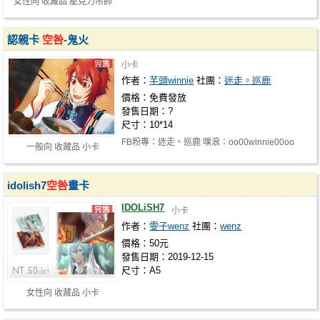
女性向 收藏品 壓克力吊飾
認親卡
空咎
-鬼火
小卡
作者：
芋頭winnie
社團：
迷走。巡鹿
價格：免費發放
發售日期：?
尺寸：10*14
FB粉專：迷走。巡鹿 噗浪：oo00winnie00oo
一般向 收藏品 小卡
IG：deerwinnie
idolish7
空咎
畫卡
IDOLiSH7
小卡
作者：
雯子wenz
社團：
wenz
價格：50元
發售日期：2019-12-15
尺寸：A5
女性向 收藏品 小卡