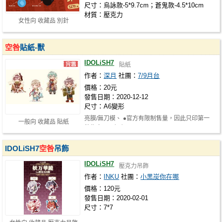
尺寸：烏詠款-5*9.7cm；蒼鬼款-4.5*10cm
材質：壓克力
女性向 收藏品 別針
空咎
貼紙-獸
IDOLiSH7
貼紙
作者：
深月
社團：
7/9月台
價格：20元
發售日期：2020-12-12
尺寸：A6變形
亮膜/無刀模、 ●官方有限制售量，因此只印第一
一般向 收藏品 貼紙
批售完不再加印><
IDOLiSH7
空咎
吊飾
IDOLiSH7
壓克力吊飾
作者：
INKU
社團：
小黑炭你在哪
價格：120元
發售日期：2020-02-01
尺寸：7*7