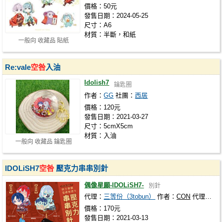
價格：50元
發售日期：2024-05-25
尺寸：A6
材質：半斷，和紙
一般向 收藏品 貼紙
Re:vale
空咎
入油
Idolish7
鑰匙圈
作者：
GG
社團：
西居
價格：120元
發售日期：2021-03-27
尺寸：5cmX5cm
材質：入油
一般向 收藏品 鑰匙圈
IDOLiSH7
空咎
壓克力串串別針
偶像星願-IDOLiSH7-
別針
代理：
三等份（3tobun）
作者：
CON
代理社團：
價格：170元
發售日期：2021-03-13