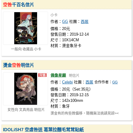
空咎
千百名信片
小卡
作者：
GG
社團：
西居
價格：20元
發售日期：2019-12-14
尺寸：10X14CM
材質：燙金象牙卡
一般向 收藏品 小卡
燙金
空咎
明信片
偶像星願
明信片
作者：
Celebi
社團：
西居
合作作者：
GG
價格：20元（Set:35元）
發售日期：2019-12-15
尺寸：142x100mm
材質：象牙
女性向 文具用品 明信片
燙金有的有些微偏移，隨機無法挑請見諒><
IDOLiSH7 空虛咎送 葛葉拉麵毛茸茸貼紙