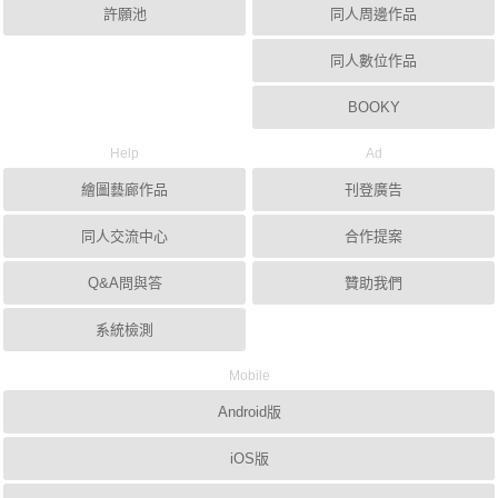
許願池
同人周邊作品
同人數位作品
BOOKY
Help
Ad
繪圖藝廊作品
刊登廣告
同人交流中心
合作提案
Q&A問與答
贊助我們
系統檢測
Mobile
Android版
iOS版