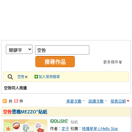
同人社團
工作委託
同人宣傳看板
繪圖藝廊
交流中心
攤位轉讓區
更多條件
會員功能選單
空咎
加入常用搜尋
會員中心
空咎同人周邊
註冊會員
13
共
件
喜愛次數
說讚次數
發表日期
登入
空咎
雲楓MEZZO"貼紙
IDOLiSH7
貼紙
作者：
定子
社團：
哈囉星星☆Hello Star