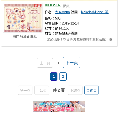
IDOLiSH7
貼紙
作者：
安奈Anna
社團：
Kakela＊Hane+孤僻少女
價格：50元
發售日期：2019-12-14
尺寸：約14x15cm
材質：銅板貼紙+霧膜
一般向 收藏品 貼紙
【IDOLiSH7 空虛咎送 葛葉拉麵毛茸茸貼紙】 ※
規格-約14x15cm.銅板霧膜.附opp包裝 ※…
下一頁
上一頁
1
1
2
共 2 頁
第一頁
上10頁
下10頁
最後頁