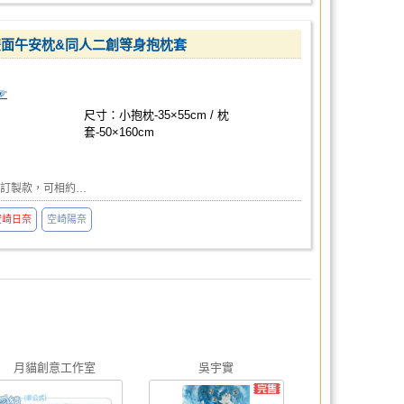
套&雙面午安枕&同人二創等身抱枕套
☞
尺寸：小抱枕-35×55cm / 枕
套-50×160cm
購訂製款，可相約…
空崎日奈
空崎陽奈
月貓創意工作室
吳宇實