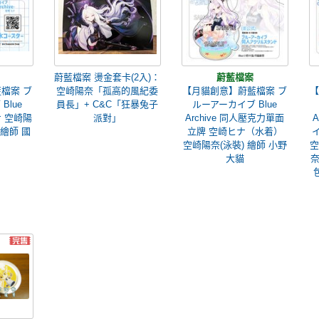
蔚藍檔案 燙金套卡(2入)：
蔚藍檔案
檔案 ブ
空崎陽奈「孤高的風紀委
【月貓創意】蔚藍檔案 ブ
【
Blue
員長」+ C&C「狂暴兔子
ルーアーカイブ Blue
ヒナ 空崎陽
派對」
Archive 同人壓克力單面
繪師 國
立牌 空崎ヒナ（水着）
空崎陽奈(泳裝) 繪師 小野
空
大貓
奈