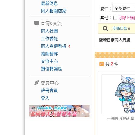
最新消息
屬性：
同人相關店家
其他：
可線上購
宣傳&交流
空崎日奈
同人社團
工作委託
空崎日奈同人周邊
同人宣傳看板
4
繪圖藝廊
交流中心
2
共
件
攤位轉讓區
會員中心
註冊會員
登入
一般向 收藏品 