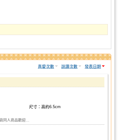
喜愛次數
說讚次數
發表日期
尺寸：高約6.5cm
現貨同人商品歡迎…