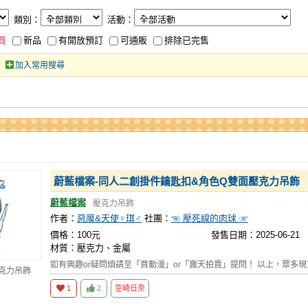
類別：
活動：
買
新品
有開放預訂
可通販
排除已完售
加入常用搜尋
蔚藍檔案-同人二創掛件鑰匙扣&角色Q雙面壓克力吊飾
蔚藍檔案
壓克力吊飾
作者：
惡魔&天使♀琪♂
社團：
☜ 壓死線的肉球 ☞
價格：100元
發售日期：2025-06-21
材質：壓克力、金屬
如有興趣or疑問煩請至「買動漫」or「露天拍賣」提問！ 以上，眾多
壓克力吊飾
1
2
空崎日奈