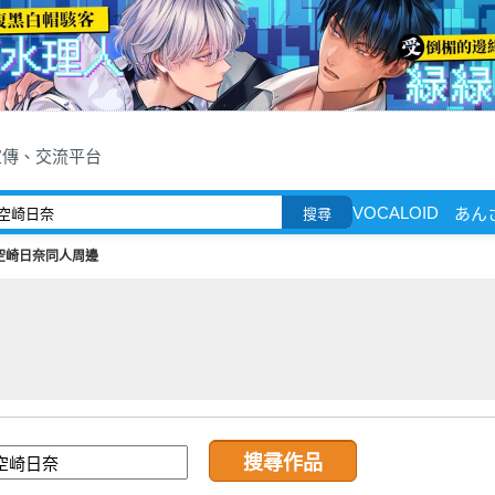
宣傳、交流平台
VOCALOID
あん
搜尋
空崎日奈同人周邊