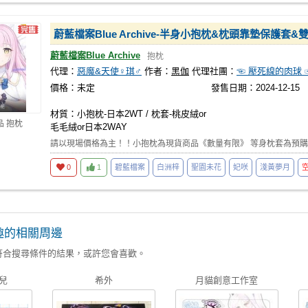
蔚藍檔案Blue Archive-半身小抱枕&枕頭靠墊保護
蔚藍檔案Blue Archive
抱枕
代理：
惡魔&天使♀琪♂
作者：
黑伽
代理社團：
☜ 壓死線的肉球 
價格：未定
發售日期：2024-12-15
材質：小抱枕-日本2WT / 枕套-桃皮絨or
品 抱枕
毛毛絨or日本2WAY
請以現場價格為主！！小抱枕為現貨商品《數量有限》 等身枕套為預
0
1
碧藍檔案
白洲梓
聖園未花
妃咲
淺黃夢月
趣的相關周邊
符合搜尋條件的結果，或許您會喜歡。
兒
希外
月貓創意工作室