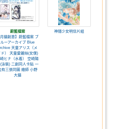
蔚藍檔案
神隱少女明信片組
月貓創意】蔚藍檔案 ブ
ルーアーカイブ Blue
Archive 天童アリス（メ
イド） 天童愛麗絲(女僕)
崎ヒナ（水着） 空崎陽
(泳裝) 二創同人卡貼 一
包有三張同圖 繪師 小野
大貓