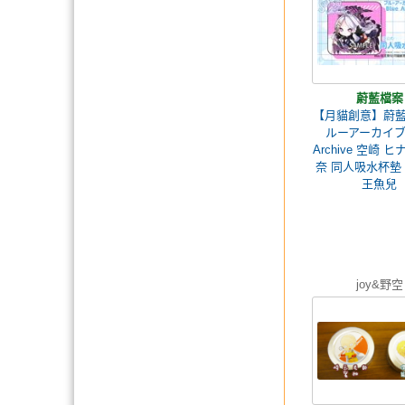
蔚藍檔案
【月貓創意】蔚藍
ルーアーカイブ 
Archive 空崎 
奈 同人吸水杯墊 
王魚兒
joy&野空