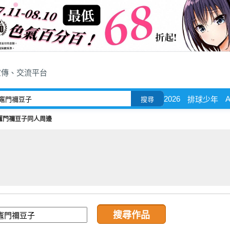
宣傳、交流平台
2026
A
排球少年
搜尋
竈門禰豆子同人周邊