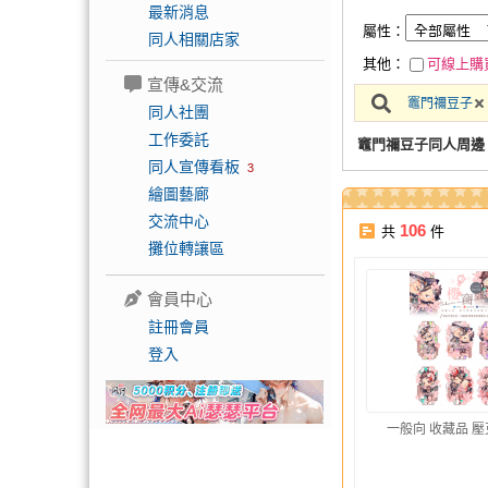
最新消息
屬性：
同人相關店家
其他：
可線上購
宣傳&交流
竈門禰豆子
同人社團
工作委託
竈門禰豆子同人周邊
同人宣傳看板
3
繪圖藝廊
交流中心
106
共
件
攤位轉讓區
會員中心
註冊會員
登入
一般向 收藏品 