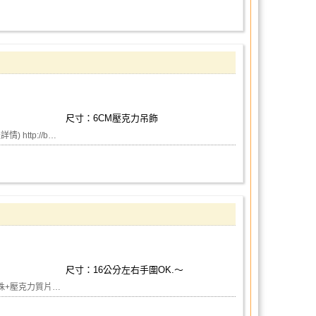
尺寸：6CM壓克力吊飾
邊詳情) http://b…
尺寸：16公分左右手圍OK.～
珠+壓克力質片…