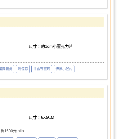
尺寸：約1cm小壓克力片
富岡義勇
蝴蝶忍
甘露寺蜜璃
伊黑小芭內
尺寸：6X5CM
600元 http…