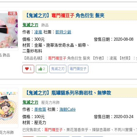
【鬼滅之刃】
竈門禰豆子
角色衍生 髮夾
鬼滅之刃
飾品
作者：
凌嵐
社團：
凱特少爺
價格：300元
發售日期：2020-08-08
材質：金屬、施華洛世奇水晶、緞帶、
二重紗布料
品 飾品
【商品名稱】：
竈門禰豆子
角色衍生 髮夾 【作者】：凌嵐 【材質】
1
2
鬼滅之刃
竈門彌豆子
【鬼滅之刃】瓶罐貓系列吊飾岩柱、無慘款
鬼滅之刃
壓克力吊飾
作者：
墨攸築
社團：
海鯨Café
價格：100元
發售日期：2020-03-24
材質：壓克力
已完售款式：
竈門禰豆子
、栗花落香奈乎、煉獄杏壽郎、不死川實彌、
壓克力吊飾