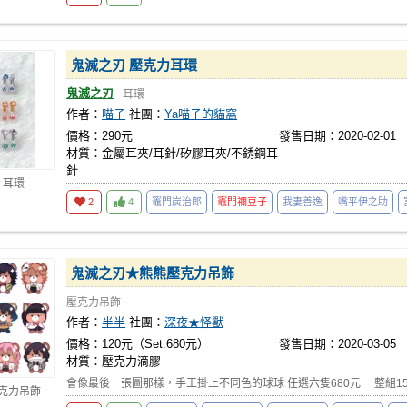
鬼滅之刃 壓克力耳環
鬼滅之刃
耳環
作者：
喵子
社團：
Ya喵子的貓窩
價格：290元
發售日期：2020-02-01
材質：金屬耳夾/耳針/矽膠耳夾/不銹鋼耳
針
 耳環
2
4
竈門炭治郎
竈門禰豆子
我妻善逸
嘴平伊之助
鬼滅之刃★熊熊壓克力吊飾
壓克力吊飾
作者：
半半
社團：
深夜★怪獸
價格：120元（Set:680元）
發售日期：2020-03-05
材質：壓克力滴膠
會像最後一張圖那樣，手工掛上不同色的球球 任選六隻680元 一整組15隻1
壓克力吊飾