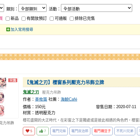
類別：
活動：
買
新品
有開放預訂
可通販
排除已完售
加入常用搜尋
【鬼滅之刃】櫻窗系列壓克力吊飾立牌
鬼滅之刃
壓克力吊飾
作者：
墨攸築
社團：
海鯨Café
價格：150元
發售日期：2020-07-11
材質：透明壓克力
櫻花盛開的大正時代，在彩窗之下是獨處或是彼此相遇的角色們，櫻窗
壓克力吊飾
5
7
竈門兄妹
竈門炭治郎
竈門禰豆子
不死川兄弟