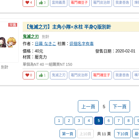
4
3
富岡義勇
竈門禰豆子
竈門炭治郎
我妻善逸
煉
【鬼滅之刃】主角小隊+水柱 半身Q版別針
鬼滅之刃
別針
作者：
日暮 なきこ
社團：
這個名字有毒
價格：40元
發售日期：2020-02-01
材質：壓克力
單個為NT 40 一組購買NT 150
 別針
0
1
鬼滅之刃
竈門炭治郎
竈門禰豆子
我妻善逸
嘴
上一頁
5
下一頁
1
2
3
4
5
6
7
8
第一頁
上10頁
共 11 頁
下10頁
最