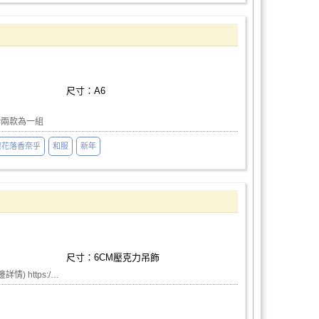
尺寸：A6
 #兩款為一組
栗花落香奈乎
和服
新年
尺寸：6CM壓克力吊飾
周邊詳情) https:/…