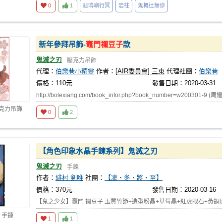
0
1
悲鳴嶼行冥
岩柱
鬼舞辻無慘
新年參拜吊飾-
竈門禰豆子
款
鬼滅之刃
壓克力吊飾
代理：
伯樂巷小精靈
作者：
[AIR委員會] 三朿
代理社團：
伯樂巷
價格：110元
發售日期：2020-03-31
http://bolexiang.com/book_infor.php?book_number=w200301-9 (周
壓克力吊飾
0
2
【角色印象水晶手鍊系列】鬼滅之刃
鬼滅之刃
手鍊
作者：
緋村 剣唯
社團：
【凜‧冬‧將‧至】
價格：370元
發售日期：2020-03-16
【鬼之少女】竈門 禰豆子 玉質竹節+造型粉晶+草莓晶+紅虎眼石+黃銅
 手鍊
1
1