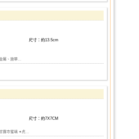
尺寸：約13.5cm
：金屬、施華…
尺寸：約7X7CM
甘露寺蜜璃 ✦虎…