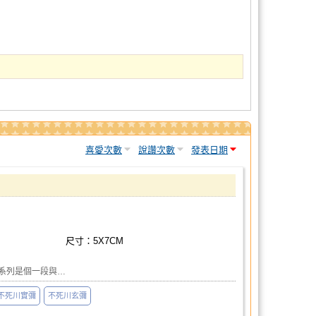
喜愛次數
說讚次數
發表日期
尺寸：5X7CM
系列是個一段與…
不死川實彌
不死川玄彌