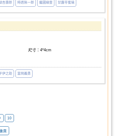
獄杏壽郎
時透無一郎
繼國緣壹
甘露寺蜜璃
尺寸：4*4cm
平伊之助
富岡義勇
9
10
後頁