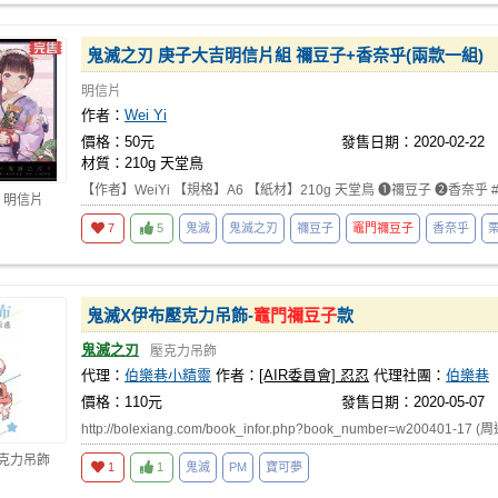
鬼滅之刃 庚子大吉明信片組 禰豆子+香奈乎(兩款一組)
明信片
作者：
Wei Yi
價格：50元
發售日期：2020-02-22
材質：210g 天堂鳥
【作者】WeiYi 【規格】A6 【紙材】210g 天堂鳥 ❶禰豆子 ❷香奈乎
 明信片
7
5
鬼滅
鬼滅之刃
禰豆子
竈門禰豆子
香奈乎
鬼滅X伊布壓克力吊飾-
竈門禰豆子
款
鬼滅之刃
壓克力吊飾
代理：
伯樂巷小精靈
作者：
[AIR委員會] 忍忍
代理社團：
伯樂巷
價格：110元
發售日期：2020-05-07
http://bolexiang.com/book_infor.php?book_number=w200401-17 (
壓克力吊飾
1
1
鬼滅
PM
寶可夢