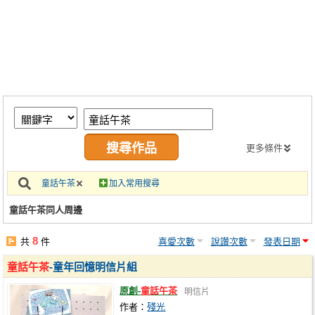
同人社團
工作委託
同人宣傳看板
繪圖藝廊
交流中心
攤位轉讓區
更多條件
會員功能選單
童話午茶
加入常用搜尋
會員中心
童話午茶同人周邊
註冊會員
8
共
件
喜愛次數
說讚次數
發表日期
登入
童話午茶
-童年回憶明信片組
原創-
童話午茶
明信片
作者：
殘光