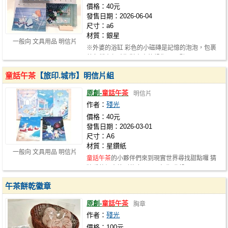
價格：40元
發售日期：2026-06-04
尺寸：a6
材質：銀星
一般向 文具用品 明信片
※外婆的浴缸 彩色的小磁磚是記憶的泡泡，包裹
著各種童年時期對未來的想像。 ※聽雨…
童話午茶
【旅印.城市】明信片組
原創-
童話午茶
明信片
作者：
殘光
價格：40元
發售日期：2026-03-01
尺寸：A6
材質：星鑽紙
一般向 文具用品 明信片
童話午茶
的小夥伴們來到現實世界尋找甜點囉 猜
猜看他們會找到什麼呢? ▶台北-北投 …
午茶餅乾徽章
原創-
童話午茶
胸章
作者：
殘光
價格：100元