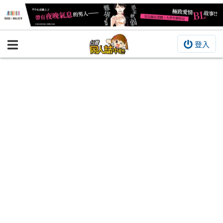
登入
BOOKY書集倉庫
同人作品
同人誌
同人周邊
同人數位作品
活動&消息
同人誌活動
最新消息
同人相關店家
宣傳&交流