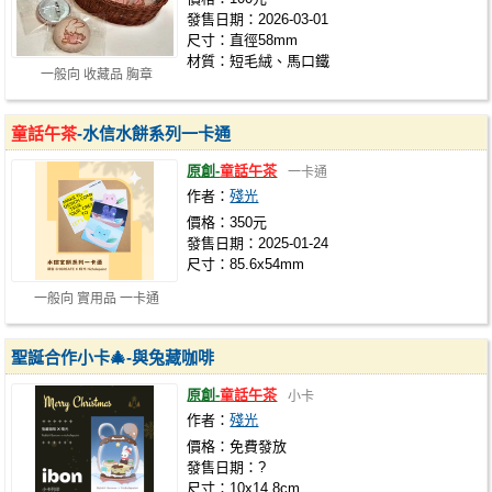
發售日期：2026-03-01
尺寸：直徑58mm
材質：短毛絨、馬口鐵
一般向 收藏品 胸章
童話午茶
-水信水餅系列一卡通
原創-
童話午茶
一卡通
作者：
殘光
價格：350元
發售日期：2025-01-24
尺寸：85.6x54mm
一般向 實用品 一卡通
聖誕合作小卡🎄-與兔藏咖啡
原創-
童話午茶
小卡
作者：
殘光
價格：免費發放
發售日期：?
尺寸：10x14.8cm