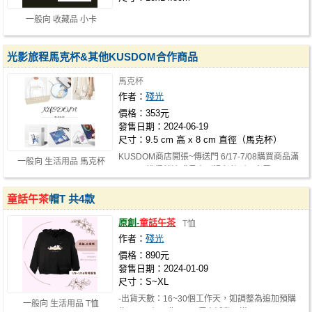
一般向 收藏品 小卡
光影旅程馬克杯&其他KUSDOM合作商品
馬克杯
作者：
殘光
價格：353元
發售日期：2024-06-19
尺寸：9.5 cm 高 x 8 cm 直徑（馬克杯）
KUSDOM商店開張~傳送門 6/17-7/08購買商品滿
一般向 生活用品 馬克杯
$499可獲得鎖邊式長方形滑鼠墊1個(會累…
童話午茶
帽T 共4款
原創-
童話午茶
T恤
作者：
殘光
價格：890元
發售日期：2024-01-09
尺寸：S~XL
-出貨天數：16~30個工作天，如調整為追加預購
一般向 生活用品 T恤