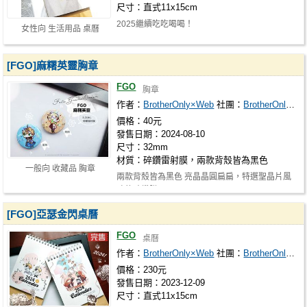
尺寸：直式11x15cm
2025繼續吃吃喝喝！
女性向 生活用品 桌曆
[FGO]麻糬英靈胸章
FGO
胸章
作者：
BrotherOnly×Web
社團：
BrotherOnly×Web
價格：40元
發售日期：2024-08-10
尺寸：32mm
材質：碎鑽雷射膜，兩款背殼皆為黑色
一般向 收藏品 胸章
兩款背殼皆為黑色 亮晶晶圓扁扁，特選聖晶片風
味的碎鑽膜！
[FGO]亞瑟金閃桌曆
FGO
桌曆
作者：
BrotherOnly×Web
社團：
BrotherOnly×Web
價格：230元
發售日期：2023-12-09
尺寸：直式11x15cm