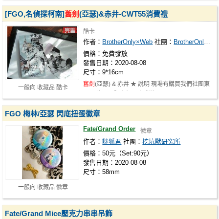
[FGO,名偵探柯南]
舊劍
(亞瑟)&赤井-CWT55消費禮
酷卡
作者：
BrotherOnly×Web
社團：
BrotherOnly×Web
價格：免費發放
發售日期：2020-08-08
尺寸：9*16cm
舊劍
(亞瑟) & 赤井 ★ 說明 現場有購買我們社團東
一般向 收藏品 酷卡
西即贈， 不限金額一次贈送一張。…
FGO 梅林/亞瑟 閃底扭蛋徽章
Fate/Grand Order
徽章
作者：
謎狐君
社團：
挖坑獸研究所
價格：50元（Set:90元）
發售日期：2020-08-08
尺寸：58mm
一般向 收藏品 徽章
Fate/Grand Mice壓克力串串吊飾