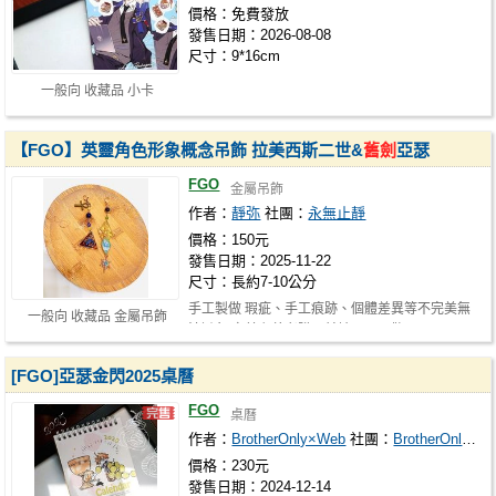
價格：免費發放
發售日期：2026-08-08
尺寸：9*16cm
一般向 收藏品 小卡
【FGO】英靈角色形象概念吊飾 拉美西斯二世&
舊劍
亞瑟
FGO
金屬吊飾
作者：
靜弥
社團：
永無止靜
價格：150元
發售日期：2025-11-22
尺寸：長約7-10公分
手工製做 瑕疵、手工痕跡、個體差異等不完美無
一般向 收藏品 金屬吊飾
法避免 完美主義者購買前請三思，歡…
[FGO]亞瑟金閃2025桌曆
FGO
桌曆
作者：
BrotherOnly×Web
社團：
BrotherOnly×Web
價格：230元
發售日期：2024-12-14