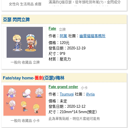
滿滿的Q版亞瑟，從年頭吃到年尾(?)，金閃成分
女性向 生活用品 桌曆
很低 總共13張，雙面印刷，好書寫的紙…
亞瑟 閃閃立牌
Fate
立牌
作者：
阿萬
社團：
幽靈貓貓事務所
價格：120元
發售日期：2020-12-19
尺寸：9*9
材質：壓克力
一般向 收藏品 立牌
Fate/stay home-
舊劍
(亞瑟)/梅林
Fate grand order
小卡
作者：
Tsumugi
社團：
illyria
價格：未定
發售日期：2020-12-12
尺寸：210mm*14.5mm(預定）
此為單售貼紙，明信片套組可能有
一般向 收藏品 小卡