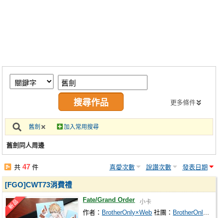
同人社團
工作委託
同人宣傳看板
繪圖藝廊
交流中心
攤位轉讓區
更多條件
會員功能選單
舊劍
加入常用搜尋
會員中心
舊劍同人周邊
註冊會員
47
共
件
喜愛次數
說讚次數
發表日期
登入
[FGO]CWT73消費禮
Fate/Grand Order
小卡
作者：
BrotherOnly×Web
社團：
BrotherOnly×Web