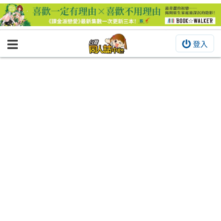
登入
BOOKY書集倉庫
同人作品
同人誌
同人周邊
同人數位作品
活動&消息
同人誌活動
最新消息
同人相關店家
宣傳&交流