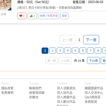
價格：50元（Set:50元）
發售日期：2023-06-03
2張SET, 黑白卡部分燙金(限量)，完售後改回晶鑽紙!
 小卡
3
3
地縛少年
花子
君
茜葵
上一頁
1
下一頁
1
2
3
4
5
6
7
8
第一頁
上10頁
共 14 頁
下10頁
最
Policy
Contact
Content
Help
隱私政策
聯絡我們
同人活動資訊
繪圖藝廊作品
免責聲明
檢舉與回報
同人誌作品
同人交流中心
許願池
同人周邊作品
Q&A問與答
同人數位作品
系統檢測