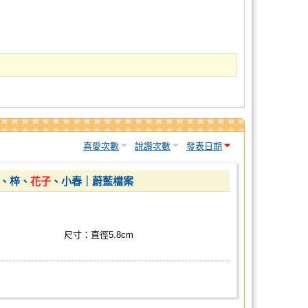
喜愛次數
說讚次數
發表日期
美、梓、
花子
、小春｜蔚藍檔案
尺寸：直徑5.8cm