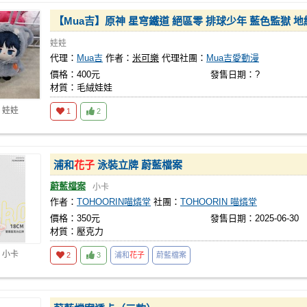
【Mua吉】原神 星穹鐵道 絕區零 排球少年 藍色監獄 
娃娃
代理：
Mua吉
作者：
米可樂
代理社團：
Mua吉愛動漫
價格：400元
發售日期：?
材質：毛絨娃娃
 娃娃
1
2
浦和
花子
泳裝立牌 蔚藍檔案
蔚藍檔案
小卡
作者：
TOHOORIN喵燐堂
社團：
TOHOORIN 喵燐堂
價格：350元
發售日期：2025-06-30
材質：壓克力
 小卡
2
3
浦和
花子
蔚藍檔案