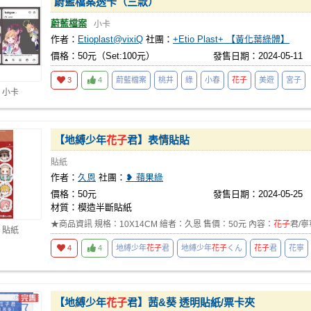
蔚藍檔案透卡（三款）
蔚藍檔案
小卡
作者：
Etioplast@vixiQ
社團：
+Etio Plast+ 【黃化葉綠體】
價格：50元（Set:100元）
發售日期：2024-05-11
3
4
蔚藍檔案
桃井
綠
小春
花子
美遊
宮子
 小卡
【地縛少年
花子
君】表情貼貼
貼紙
作者：
久恩
社團：
❥ 蘋果綠
價格：50元
發售日期：2024-05-25
材質：模造半斷貼紙
★商品資訊 規格：10X14CM 繪者：久恩 售價：50元 內容：
花子
君/寧
 貼紙
4
4
地縛少年
花子
君
地縛少年
花子
くん
花子
君
花寧
【地縛少年
花子
君】茜&葵 透明貼紙/票卡夾