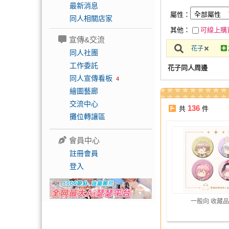
最新消息
屬性：
同人相關店家
其他：
可線上購
宣傳&交流
花子
同人社團
工作委託
花子同人周邊
同人宣傳看板
4
繪圖藝廊
交流中心
136
共
件
攤位轉讓區
會員中心
註冊會員
登入
一般向 收藏品