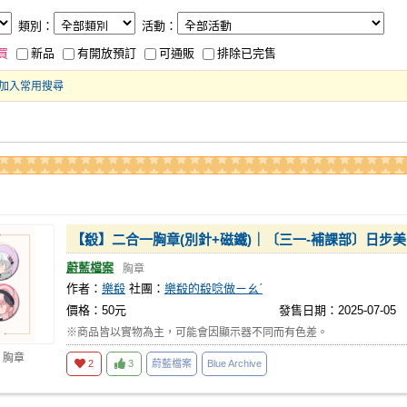
類別：
活動：
買
新品
有開放預訂
可通販
排除已完售
加入常用搜尋
【殽】二合一胸章(別針+磁鐵)｜〔三一-補課部〕日步
蔚藍檔案
胸章
作者：
樂殽
社團：
樂殽的殽唸做ㄧㄠˊ
價格：50元
發售日期：2025-07-05
※商品皆以實物為主，可能會因顯示器不同而有色差。
 胸章
2
3
蔚藍檔案
Blue Archive