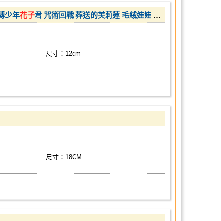
地縛少年
花子
君 咒術回戰 葬送的芙莉蓮 毛絨娃娃 12cm
尺寸：12cm
尺寸：18CM