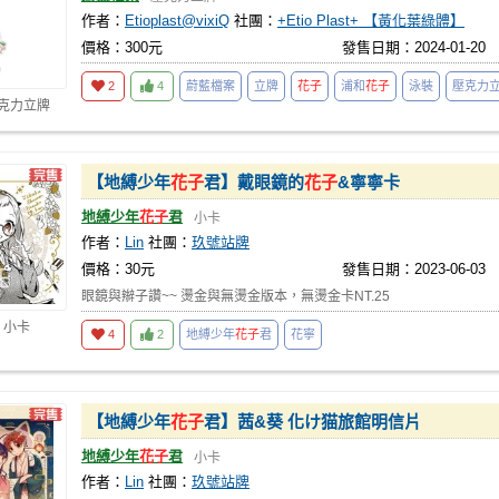
作者：
Etioplast@vixiQ
社團：
+Etio Plast+ 【黃化葉綠體】
價格：300元
發售日期：2024-01-20
2
4
蔚藍檔案
立牌
花子
浦和
花子
泳裝
壓克力
壓克力立牌
【地縛少年
花子
君】戴眼鏡的
花子
&寧寧卡
地縛少年
花子
君
小卡
作者：
Lin
社團：
玖號站牌
價格：30元
發售日期：2023-06-03
眼鏡與辮子讚~~ 燙金與無燙金版本，無燙金卡NT.25
 小卡
4
2
地縛少年
花子
君
花寧
【地縛少年
花子
君】茜&葵 化け猫旅館明信片
地縛少年
花子
君
小卡
作者：
Lin
社團：
玖號站牌