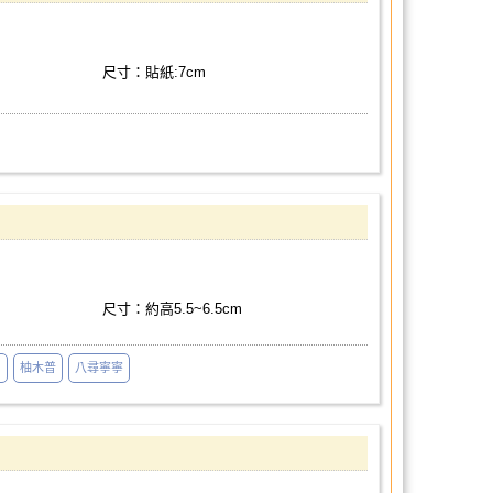
尺寸：貼紙:7cm
尺寸：約高5.5~6.5cm
司
柚木普
八尋寧寧