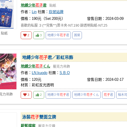
地縛少年
花子
君
貼紙
作者：
Lin
社團：
玖號站牌
價格：190元（Set:200元）
發售日期：2024-03-09
喜歡的私服 :3 (**完售**)票卡夾-NT.190 餘透明貼紙-NT.25
 貼紙
2
3
地縛少年
花子
君
茜葵
地縛少年
花子
君／彩虹吊飾
地縛少年
花子
くん
壓克力吊飾
作者：
LN.kuodo
社團：
S.B.O
價格：120元
發售日期：2024-02-17
材質：彩虹反光透明
壓克力吊飾
3
2
地縛少年
花子
君
地縛少年
花子
くん
花子
君
柚木
泳裝
花子
雙面立牌
蔚藍檔案
壓克力立牌