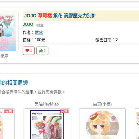
JOJO
草莓橘
承花 滴膠壓克力別針
JOJO
徽章
作者：
透冰
價格：100元
發售日期：?
1
2
 徽章
趣的相關周邊
符合搜尋條件的結果，或許您會喜歡。
黑喵HeyMiao
由真(小律)