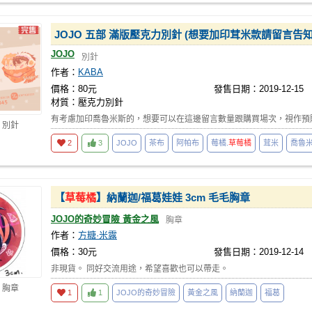
JOJO 五部 滿版壓克力別針 (想要加印茸米款請留言告知
JOJO
別針
作者：
KABA
價格：80元
發售日期：2019-12-15
材質：壓克力別針
有考慮加印喬魯米斯的，想要可以在這邊留言數量跟購買場次，視作預
 別針
2
3
JOJO
茶布
阿帕布
莓橘.
草莓橘
茸米
喬魯
【
草莓橘
】納蘭迦/福葛娃娃 3cm 毛毛胸章
JOJO的奇妙冒險 黃金之風
胸章
作者：
方糖·米露
價格：30元
發售日期：2019-12-14
非現貨。 同好交流用途，希望喜歡也可以帶走。
 胸章
1
1
JOJO的奇妙冒險
黃金之風
納蘭迦
福葛