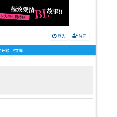
登入
註冊
界狂歡
#立牌