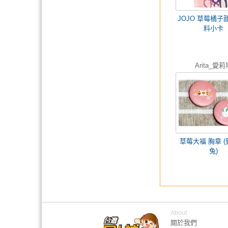
JOJO 草莓橘子
料小卡
Arita_愛莉
草莓大福 胸章 (
兔)
About
關於我們