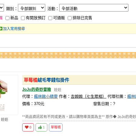
類別：
活動：
買
新品
有開放預訂
可通販
排除已完售
加入常用搜尋
草莓橘
絨毛零錢包掛件
JoJo的奇妙冒險
娃娃
代理：
楓林館小精靈
作者：
吉姆姆（七生眾相）
代理社團：
楓林
價格：370元
發售日期：?
**商品資訊若有不同或更改，請以購物車頁面為主** 原作◆ JoJo的奇妙
 娃娃
0
1
草莓橘