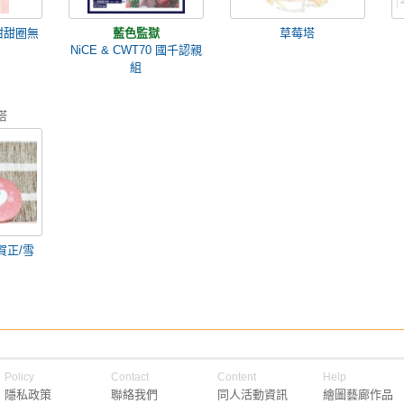
甜甜圈無
藍色監獄
草莓塔
NiCE & CWT70 國千認親
組
塔
賀正/雪
Policy
Contact
Content
Help
隱私政策
聯絡我們
同人活動資訊
繪圖藝廊作品