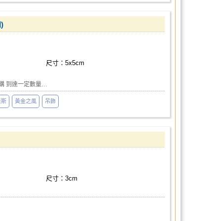
)
尺寸：5x5cm
購 到達一定數量…
米斯
黃金之風
吊飾
尺寸：3cm