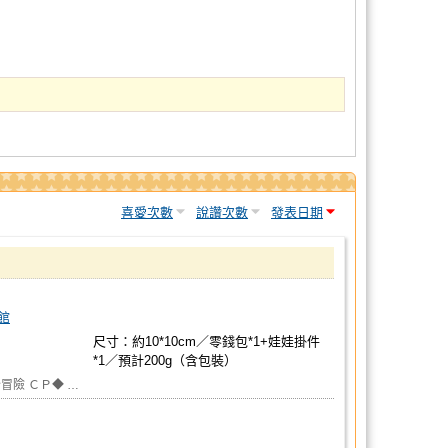
喜愛次數
說讚次數
發表日期
館
尺寸：約10*10cm／零錢包*1+娃娃掛件
*1／預計200g（含包裝）
冒險 ＣＰ◆ …