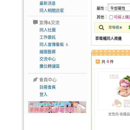
最新消息
屬性：
同人相關店家
其他：
可線上購
宣傳&交流
草莓橘
同人社團
工作委託
草莓橘同人周邊
同人宣傳看板
3
繪圖藝廊
交流中心
4
共
件
攤位轉讓區
會員中心
註冊會員
登入
女性向 收藏品