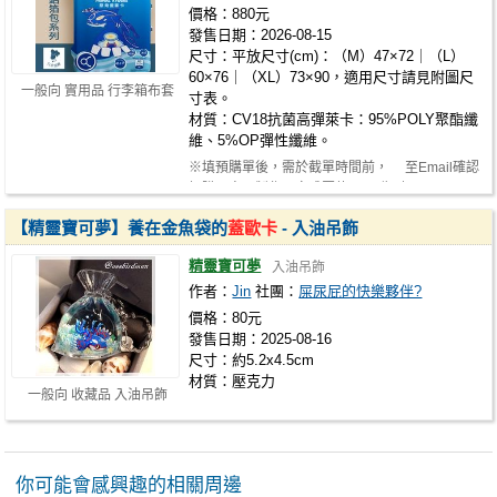
價格：880元
發售日期：2026-08-15
尺寸：平放尺寸(cm)：（M）47×72｜（L）
60×76｜（XL）73×90，適用尺寸請見附圖尺
一般向 實用品 行李箱布套
寸表。
材質：CV18抗菌高彈萊卡：95%POLY聚酯纖
維、5%OP彈性纖維。
※填預購單後，需於截單時間前， 至Email確認
訂購內容可製作、完成匯款， 收到…
【精靈寶可夢】養在金魚袋的
蓋歐卡
- 入油吊飾
精靈寶可夢
入油吊飾
作者：
Jin
社團：
屎尿屁的快樂夥伴?
價格：80元
發售日期：2025-08-16
尺寸：約5.2x4.5cm
材質：壓克力
一般向 收藏品 入油吊飾
你可能會感興趣的相關周邊