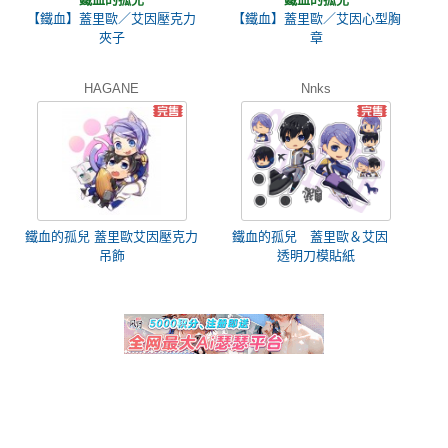
【鐵血】蓋里歐／艾因壓克力
【鐵血】蓋里歐／艾因心型胸
夾子
章
HAGANE
Nnks
鐵血的孤兒 蓋里歐艾因壓克力
鐵血的孤兒 蓋里歐＆艾因
吊飾
透明刀模貼紙