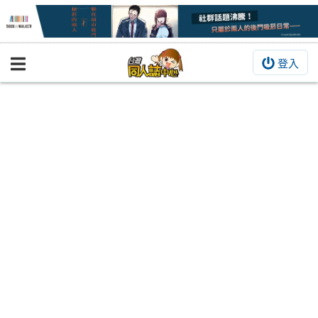
登入
BOOKY書集倉庫
同人作品
同人誌
同人周邊
同人數位作品
活動&消息
同人誌活動
最新消息
同人相關店家
宣傳&交流