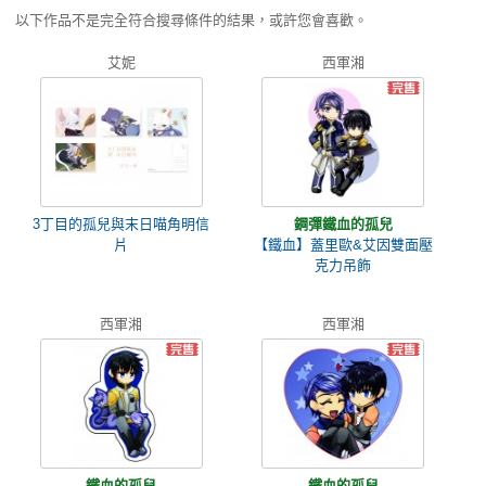
以下作品不是完全符合搜尋條件的結果，或許您會喜歡。
艾妮
西軍湘
3丁目的孤兒與末日喵角明信
鋼彈鐵血的孤兒
片
【鐵血】蓋里歐&艾因雙面壓
克力吊飾
西軍湘
西軍湘
鐵血的孤兒
鐵血的孤兒