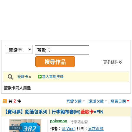
同人社團
工作委託
同人宣傳看板
繪圖藝廊
交流中心
攤位轉讓區
更多條件
會員功能選單
蓋歐卡
加入常用搜尋
會員中心
蓋歐卡同人周邊
註冊會員
2
共
件
喜愛次數
說讚次數
發表日期
登入
【寶可夢】鋁箔包系列｜行李箱布套(M)
蓋歐卡
×FIN
pokemon
行李箱布套
作者：
温(Wen)
社團：
只求温飽