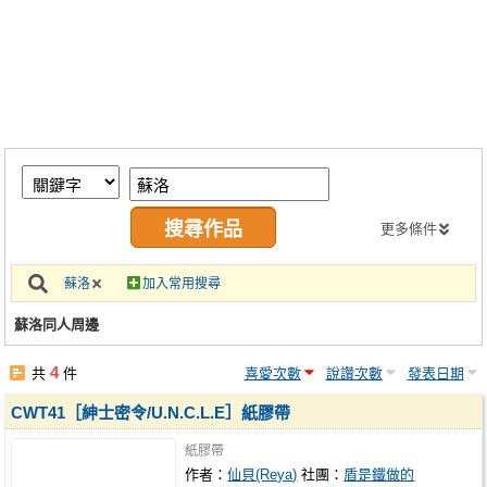
同人社團
工作委託
同人宣傳看板
繪圖藝廊
交流中心
攤位轉讓區
更多條件
會員功能選單
蘇洛
加入常用搜尋
會員中心
蘇洛同人周邊
註冊會員
4
共
件
喜愛次數
說讚次數
發表日期
登入
CWT41［紳士密令/U.N.C.L.E］紙膠帶
紙膠帶
作者：
仙貝(Reya)
社團：
盾是鐵做的