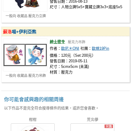
發售日期：2016-08-13
尺寸：人物立牌5x5+寶藏立牌3x3+底座5x5
一般向 收藏品 壓克力立牌
蘇洛
喵+伊利亞熊
紳士密令
壓克力吊飾
作者：
歐尼＊ONI
社團：
歐規19Pin
價格：120元（Set:200元）
發售日期：2019-05-11
尺寸：5cmx5cm (未滿)
材質：壓克力
一般向 收藏品 壓克力吊飾
你可能會感興趣的相關周邊
以下作品不是完全符合搜尋條件的結果，或許您會喜歡。
柑柑
荒北儚