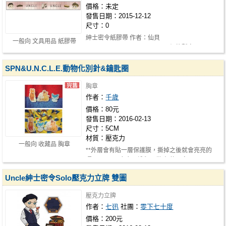
價格：未定
發售日期：2015-12-12
尺寸：0
紳士密令紙膠帶 作者：仙貝
一般向 文具用品 紙膠帶
(http://www.plurk.com/YaJhan) 價格暫定：80-
100 第…
SPN&U.N.C.L.E.動物化別針&鑰匙圈
胸章
作者：
千歲
價格：80元
發售日期：2016-02-13
尺寸：5CM
材質：壓克力
一般向 收藏品 胸章
**外層會有貼一層保護膜，撕掉之後就會亮亮的
囉。 **SPN(麋鹿、松鼠、貓咪)款已完…
Uncle紳士密令Solo壓克力立牌 雙圖
壓克力立牌
作者：
七迅
社團：
零下七十度
價格：200元