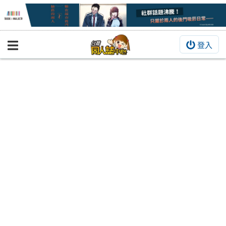
登入
BOOKY書集倉庫
同人作品
同人誌
同人周邊
同人數位作品
活動&消息
同人誌活動
最新消息
同人相關店家
宣傳&交流