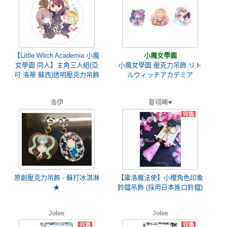
【Little Witch Academia 小魔
小魔女學園
女學園 同人】主角三人組(亞
小魔女學園 壓克力吊飾 リト
可 洛蒂 蘇西)透明壓克力吊飾
ルウィッチアカデミア
洛伊
夏祤晞♥
原創壓克力吊飾 - 蘇打冰淇淋
【庫洛魔法使】小櫻角色印象
★
鈴鐺吊飾 (採用日本進口鈴鐺)
Jolee
Jolee