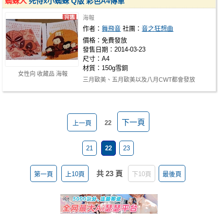
蜘蛛人
死侍x小蜘蛛 Q版 彩色A4傳單
海報
作者：
舞飛音
社團：
音之狂想曲
價格：免費發放
發售日期：2014-03-23
尺寸：A4
材質：150g雪銅
女性向 收藏品 海報
三月歐美、五月歐美以及八月CWT都會發放
http://lkikai.deviantart.com/gallery/ …
下一頁
上一頁
22
21
22
23
共 23 頁
第一頁
上10頁
下10頁
最後頁