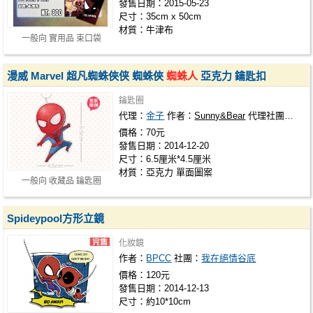
發售日期：2015-05-23
尺寸：35cm x 50cm
材質：牛津布
一般向 實用品 束口袋
漫威 Marvel 超凡蜘蛛俠侠 蜘蛛俠
蜘蛛人
亞克力 鑰匙扣
鑰匙圈
代理：
金子
作者：
Sunny&Bear
代理社團：
金色
價格：70元
發售日期：2014-12-20
尺寸：6.5厘米*4.5厘米
材質：亞克力 單面圖案
一般向 收藏品 鑰匙圈
Spideypool方形立鏡
化妝鏡
作者：
BPCC
社團：
我在絕情谷底
價格：120元
發售日期：2014-12-13
尺寸：約10*10cm