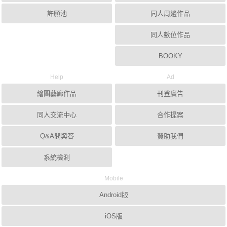
許願池
同人周邊作品
同人數位作品
BOOKY
Help
Ad
繪圖藝廊作品
刊登廣告
同人交流中心
合作提案
Q&A問與答
贊助我們
系統檢測
Mobile
Android版
iOS版