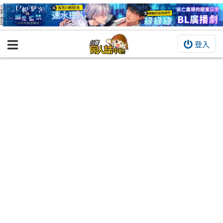
登入
BOOKY書集倉庫
同人作品
同人誌
同人周邊
同人數位作品
活動&消息
同人誌活動
最新消息
同人相關店家
宣傳&交流