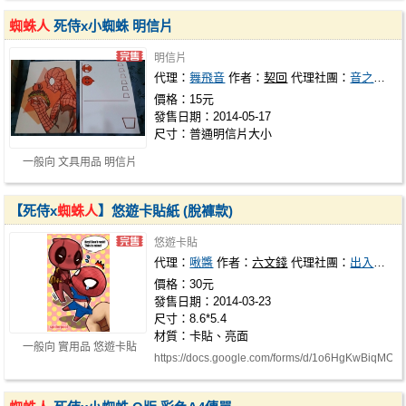
蜘蛛人
死侍x小蜘蛛 明信片
明信片
代理：
舞飛音
作者：
契回
代理社團：
音之狂想曲
價格：15元
發售日期：2014-05-17
尺寸：普通明信片大小
一般向 文具用品 明信片
【死侍x
蜘蛛人
】悠遊卡貼紙 (脫褲款)
悠遊卡貼
代理：
啾醬
作者：
六文錢
代理社團：
出入平安
價格：30元
發售日期：2014-03-23
尺寸：8.6*5.4
材質：卡貼、亮面
一般向 實用品 悠遊卡貼
https://docs.google.com/forms/d/1o6HgKwBiqMOf
…