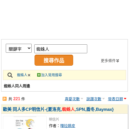
同人社團
工作委託
同人宣傳看板
繪圖藝廊
交流中心
攤位轉讓區
更多條件
會員功能選單
蜘蛛人
加入常用搜尋
會員中心
蜘蛛人同人周邊
註冊會員
221
共
件
喜愛次數
說讚次數
發表日期
登入
歐美 同人多CP明信片-{夏洛克,
蜘蛛人
,SPN,盾冬,Baymax}
明信片
作者：
嘎拉嬉皮