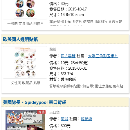
價格：30元
發售日期：2015-10-17
尺寸：14.8×10.5 cm
霧p+局部上光 明信片 送禮自用兩相宜 其實只是
一般向 文具用品 明信片
想要發洩我自己私心的CP
歐美同人透明貼紙
貼紙
作者：
狸 / 毒菇
社團：
大嚼三角形玉米片
價格：10元（Set:50元）
發售日期：2015-05-31
尺寸：3*3-7*4
材質：透明貼紙
女性向 收藏品 貼紙
質地較厚的透明貼貼 (無白墨) 貼上之後如果有點
浮浮的或有泡泡可以刮一刮
美國隊長、Spideypool 束口背袋
束口袋
作者：
阿湘
社團：
湘夢繪
價格：300元