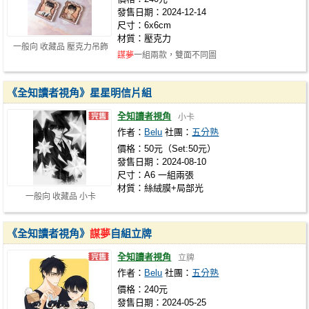
發售日期：2024-12-14
尺寸：6x6cm
材質：壓克力
一般向 收藏品 壓克力吊飾
謀夢
一組兩款，雙面不同圖
《全知讀者視角》星星明信片組
全知讀者視角
小卡
作者：
Belu
社團：
五分熟
價格：50元（Set:50元）
發售日期：2024-08-10
尺寸：A6 一組兩張
材質：絲絨膜+局部光
一般向 收藏品 小卡
《全知讀者視角》
謀夢
自組立牌
全知讀者視角
立牌
作者：
Belu
社團：
五分熟
價格：240元
發售日期：2024-05-25