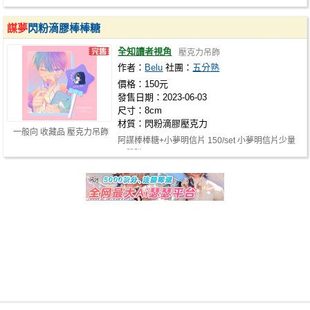
謀夢
閃粉滴膠棒棒糖
全知讀者視角
壓克力吊飾
作者：
Belu
社團：
五分熟
價格：150元
發售日期：2023-06-03
尺寸：8cm
材質：閃粉滴膠壓克力
一般向 收藏品 壓克力吊飾
阿謀棒棒糖+小夢明信片 150/set 小夢明信片少量
可單購40/張