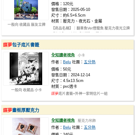
價格：120元
發售日期：2025-05-10
尺寸：約6.5×6.5cm
材質：壓克力、夜光石、金屬
一般向 收藏品 飯友立牌
【商品名稱】：翻車魚Ver燈籠魚 壓克力夜光立牌
【作者】：凌嵐 【材質】：壓克…
謀夢
包子底片書籤
全知讀者視角
小卡
作者：
Belu
社團：
五分熟
價格：50元
發售日期：2024-12-14
尺寸：4.5x13.5cm
材質：pvc透卡
一般向 收藏品 小卡
謀夢
底片書籤+外神一家明信片一組
謀夢
畫框厚壓克力
全知讀者視角
壓克力吊飾
作者：
Belu
社團：
五分熟
價格：240元