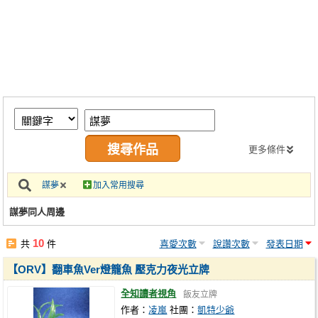
同人社團
工作委託
同人宣傳看板
繪圖藝廊
交流中心
攤位轉讓區
更多條件
會員功能選單
謀夢
加入常用搜尋
會員中心
謀夢同人周邊
註冊會員
10
共
件
喜愛次數
說讚次數
發表日期
登入
【ORV】翻車魚Ver燈籠魚 壓克力夜光立牌
全知讀者視角
飯友立牌
作者：
凌嵐
社團：
凱特少爺