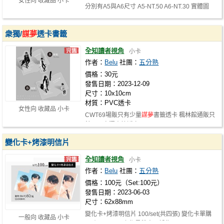
女性向 收藏品 小卡
分別有A5與A6尺寸 A5-NT.50 A6-NT.30 實體圖
https://twitter.com/glea1116/statu…
衆獨/
謀夢
透卡書籤
全知讀者視角
小卡
作者：
Belu
社團：
五分熟
價格：30元
發售日期：2023-12-09
尺寸：10x10cm
材質：PVC透卡
女性向 收藏品 小卡
CWT69場販只有少量
謀夢
書籤透卡 楓林館通販只
餘一張衆獨書籤透卡
變化卡+烤漆明信片
全知讀者視角
小卡
作者：
Belu
社團：
五分熟
價格：100元（Set:100元）
發售日期：2023-06-03
尺寸：62x88mm
變化卡+烤漆明信片 100/set(共四張) 變化卡單購
一般向 收藏品 小卡
60/組(兩張) 以上都是雙人不拆售