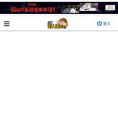
登入
BOOKY書集倉庫
同人作品
同人誌
同人周邊
同人數位作品
活動&消息
同人誌活動
最新消息
同人相關店家
宣傳&交流