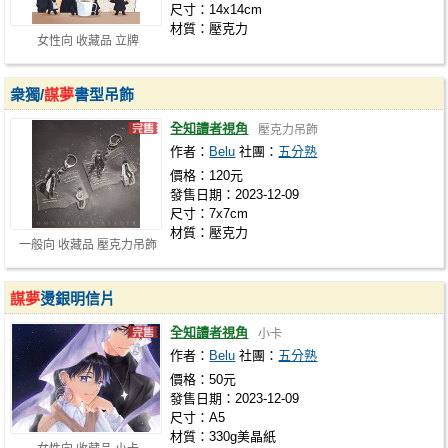
尺寸：14x14cm
材質：壓克力
女性向 收藏品 立牌
衆獨/
謀夢
書型吊飾
全知讀者視角
壓克力吊飾
作者：
Belu
社團：
五分熟
價格：120元
發售日期：2023-12-09
尺寸：7x7cm
材質：壓克力
一般向 收藏品 壓克力吊飾
謀夢
燙銀明信片
全知讀者視角
小卡
作者：
Belu
社團：
五分熟
價格：50元
發售日期：2023-12-09
尺寸：A5
材質：330g美晶紙