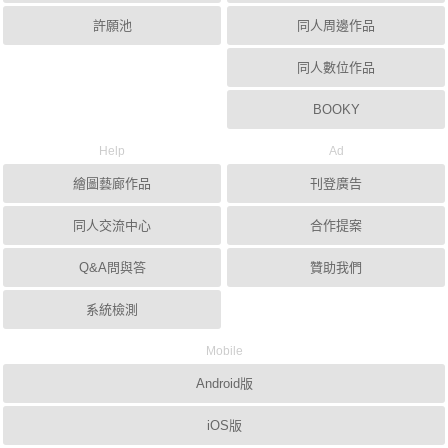
許願池
同人周邊作品
同人數位作品
BOOKY
Help
Ad
繪圖藝廊作品
刊登廣告
同人交流中心
合作提案
Q&A問與答
贊助我們
系統檢測
Mobile
Android版
iOS版