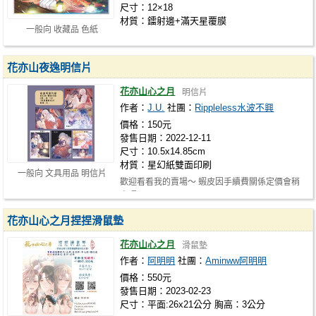
尺寸：12×18
材質：鐳射邊+滿天星覆膜
一般向 收藏品 色紙
花亦山夜逸明信片
花亦山心之月
明信片
作者：
J.U.
社團：
Rippleless水波不興
價格：150元
發售日期：2022-12-11
尺寸：10.5x14.85cm
材質：星幻紙雙面印刷
一般向 文具用品 明信片
歡迎看看我的賣場～ 蝦皮因手續費關係定價會稍
高喔 https://shopee.tw/j.u.ripplel…
花亦山心之月捏捏滑鼠墊
花亦山心之月
滑鼠墊
作者：
阿明明
社團：
Aminww阿明明
價格：550元
發售日期：2023-02-23
尺寸：平面:26x21公分 胸高：3公分