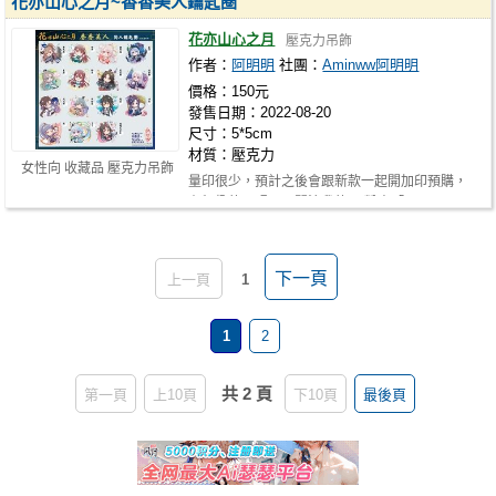
花亦山心之月~香香美人鑰匙圈
花亦山心之月
壓克力吊飾
作者：
阿明明
社團：
Aminww阿明明
價格：150元
發售日期：2022-08-20
尺寸：5*5cm
材質：壓克力
女性向 收藏品 壓克力吊飾
量印很少，預計之後會跟新款一起開加印預購，
有興趣的同硯可以關注我的FB粉專「Ami…
下一頁
上一頁
1
1
2
共 2 頁
第一頁
上10頁
下10頁
最後頁