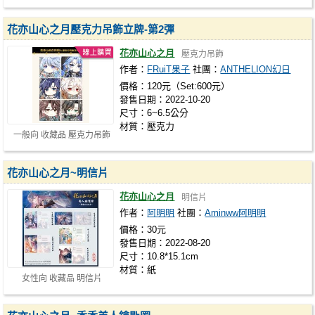
得效果很好////// 軟軟又Q彈 …
花亦山心之月壓克力吊飾立牌-第2彈
花亦山心之月
壓克力吊飾
作者：
FRuiT果子
社團：
ANTHELION幻日
價格：120元（Set:600元）
發售日期：2022-10-20
尺寸：6~6.5公分
材質：壓克力
一般向 收藏品 壓克力吊飾
花亦山心之月~明信片
花亦山心之月
明信片
作者：
阿明明
社團：
Aminww阿明明
價格：30元
發售日期：2022-08-20
尺寸：10.8*15.1cm
材質：紙
女性向 收藏品 明信片