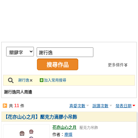
同人社團
工作委託
同人宣傳看板
繪圖藝廊
交流中心
攤位轉讓區
更多條件
會員功能選單
謝行逸
加入常用搜尋
會員中心
謝行逸同人周邊
註冊會員
11
共
件
喜愛次數
說讚次數
發表日期
登入
【花亦山心之月】壓克力滴膠小吊飾
花亦山心之月
壓克力吊飾
作者：
塵燁