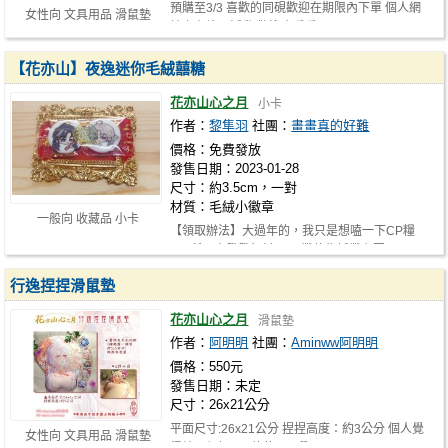
預購至3/3 喜歡的同硯歡迎在期限內下單 個人網
女性向 文具用品 滑鼠墊
站上有許願活動 歡迎來看看
【花亦山】夜逸迷你毛絨囍糖
花亦山心之月
小卡
作者：
黎隼羽
社團：
畫畫真的好難
價格：免費發放
發售日期：2023-01-28
尺寸：約3.5cm，一對
材質：毛絨小徽章
一般向 收藏品 小卡
【領取辦法】大過年的，我只是想嗑一下CP糧
(？)所以來發發無料 ▲至攤位告訴攤主要…
行逸捏捏滑鼠墊
花亦山心之月
滑鼠墊
作者：
阿明明
社團：
Aminww阿明明
價格：550元
發售日期：未定
尺寸：26x21公分
平面尺寸:26x21公分 捏捏高度：約3公分 個人覺
女性向 文具用品 滑鼠墊