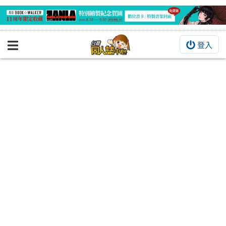
登入
BOOKY書集倉庫
同人作品
同人誌
同人周邊
同人數位作品
活動&消息
同人誌活動
最新消息
同人相關店家
宣傳&交流