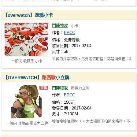
款分別單售的一個NT.100 特別注意： …
【overwatch】塗鴉小卡
鬥陣特攻
小卡
作者：
BPCC
價格：免費發放
發售日期：2017-02-04
尺寸：a6
半藏的採索取制，另外兩張明信片都是消費禮：3
一般向 收藏品 小卡
發完就沒惹，會先扣D2的量 -- 快樂…
【OVERWATCH】
路西歐
小立牌
鬥陣特攻
壓克力立牌
作者：
BPCC
價格：150元
發售日期：2017-02-04
尺寸：7*10CM
哈哈哈哈哈廚物（。 大太陽底下拍起來略亮，不
一般向 收藏品 壓克力立牌
過在室內光看起來就大概圖片上那種顏…