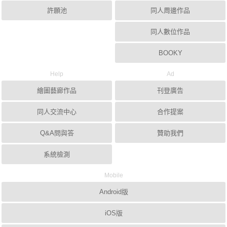
許願池
同人周邊作品
同人數位作品
BOOKY
Help
Ad
繪圖藝廊作品
刊登廣告
同人交流中心
合作提案
Q&A問與答
贊助我們
系統檢測
Mobile
Android版
iOS版