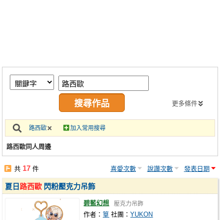
同人社團
工作委託
同人宣傳看板
繪圖藝廊
交流中心
攤位轉讓區
更多條件
會員功能選單
路西歐
加入常用搜尋
會員中心
路西歐同人周邊
註冊會員
17
共
件
喜愛次數
說讚次數
發表日期
登入
夏日
路西歐
閃粉壓克力吊飾
碧藍幻想
壓克力吊飾
作者：
篁
社團：
YUKON