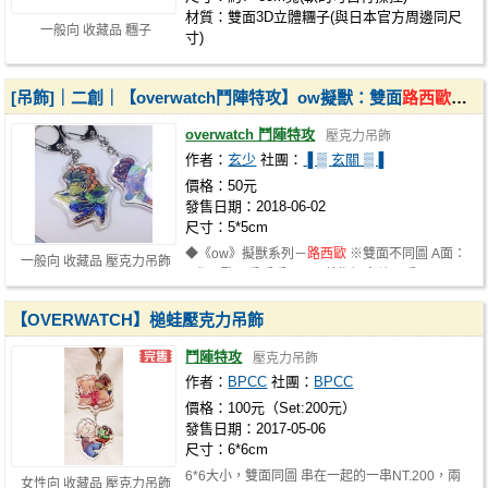
材質：雙面3D立體糰子(與日本官方周邊同尺
一般向 收藏品 糰子
寸)
[吊飾]｜二創｜【overwatch鬥陣特攻】ow擬獸：雙面
路西歐
呱呱
overwatch 鬥陣特攻
壓克力吊飾
作者：
玄少
社團：
▐ ▒ 玄關 ▒▐
價格：50元
發售日期：2018-06-02
尺寸：5*5cm
◆《ow》擬獸系列－
路西歐
※雙面不同圖 A面：
一般向 收藏品 壓克力吊飾
原版C歐可愛呱呱 B面：美術概念兇惡呱…
【OVERWATCH】槌蛙壓克力吊飾
鬥陣特攻
壓克力吊飾
作者：
BPCC
社團：
BPCC
價格：100元（Set:200元）
發售日期：2017-05-06
尺寸：6*6cm
6*6大小，雙面同圖 串在一起的一串NT.200，兩
女性向 收藏品 壓克力吊飾