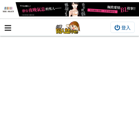
登入
BOOKY書集倉庫
同人作品
同人誌
同人周邊
同人數位作品
活動&消息
同人誌活動
最新消息
同人相關店家
宣傳&交流