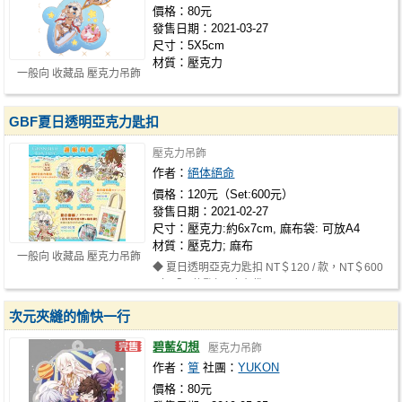
價格：80元
發售日期：2021-03-27
尺寸：5X5cm
材質：壓克力
一般向 收藏品 壓克力吊飾
GBF夏日透明亞克力匙扣
壓克力吊飾
作者：
絕体絕命
價格：120元（Set:600元）
發售日期：2021-02-27
尺寸：壓克力:約6x7cm, 麻布袋: 可放A4
材質：壓克力; 麻布
一般向 收藏品 壓克力吊飾
◆ 夏日透明亞克力匙扣 NT＄120 / 款，NT＄600
/ 套 (全6款匙扣+麻布袋)
次元夾縫的愉快一行
碧藍幻想
壓克力吊飾
作者：
篁
社團：
YUKON
價格：80元