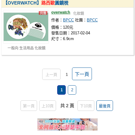
【OVERWATCH】
路西歐
圓鏡梳
overwatch
化妝鏡
作者：
BPCC
社團：
BPCC
價格：120元
發售日期：2017-02-04
尺寸：6.9cm
一般向 生活用品 化妝鏡
下一頁
上一頁
1
1
2
共 2 頁
第一頁
上10頁
下10頁
最後頁