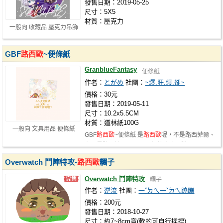
發售日期：2019-05-25
尺寸：5X5
材質：壓克力
一般向 收藏品 壓克力吊飾
GBF
路西歐
~便條紙
GranblueFantasy
便條紙
作者：
とがめ
社團：
~爆.肝.燒.卻~
價格：30元
發售日期：2019-05-11
尺寸：10.2x5.5CM
材質：道林紙100G
一般向 文具用品 便條紙
GBF
路西歐
~便條紙 是
路西歐
喔，不是路西菲爾、
也不是路西法XDDD 可用鋼筆書寫，除…
Overwatch 鬥陣特攻-
路西歐
糰子
Overwatch 鬥陣特攻
糰子
作者：
逆流
社團：
一ˇㄉㄟ一ˇㄉㄟ蹦蹦
價格：200元
發售日期：2018-10-27
尺寸：約7~8cm寬(軟的可自行揉捏)