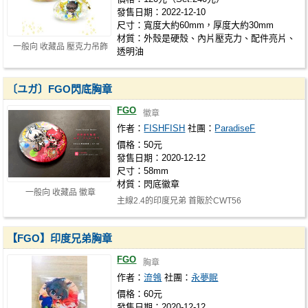
發售日期：2022-12-10
尺寸：寬度大約60mm，厚度大約30mm
材質：外殼是硬殼、內片壓克力、配件亮片、
一般向 收藏品 壓克力吊飾
透明油
〔ユガ〕FGO閃底胸章
FGO
徽章
作者：
FISHFISH
社團：
ParadiseF
價格：50元
發售日期：2020-12-12
尺寸：58mm
材質：閃底徽章
一般向 收藏品 徽章
主線2.4的印度兄弟 首販於CWT56
【FGO】印度兄弟胸章
FGO
胸章
作者：
流鴒
社團：
永夢眠
價格：60元
發售日期：2020-12-12