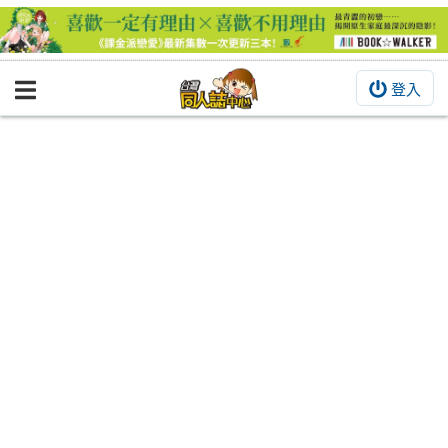
登入
BOOKY書集倉庫
同人作品
同人誌
同人周邊
同人數位作品
活動&消息
同人誌活動
最新消息
同人相關店家
宣傳&交流