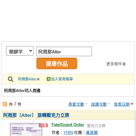
同人社團
工作委託
同人宣傳看板
繪圖藝廊
交流中心
攤位轉讓區
更多條件
會員功能選單
阿周那Alter
加入常用搜尋
會員中心
阿周那Alter同人周邊
註冊會員
7
共
件
喜愛次數
說讚次數
發表日期
登入
阿周那〔Alter〕 旋轉壓克力立牌
Fate/Grand Order
壓克力立牌
作者：
YHIN
社團：
萬家鄉