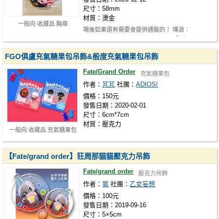
尺寸：58mm
材質：燙金
一般向 收藏品 胸章
場後如果還有需要會提供通販的！ 噗浪：
https://www.plurk.com/annie35188 臉書：…
FGO俱盧充氣糖果包吊飾&般度充氣糖果包吊飾
Fate/Grand Order
充氣糖果包
作者：
芃芃
社團：
ADIOS!
價格：150元
發售日期：2020-02-01
尺寸：6cm*7cm
材質：壓克力
一般向 收藏品 充氣糖果包
【Fate/grand order】狂周那貓貓壓克力吊飾
Fate/grand order
壓克力吊飾
作者：
蔫
社團：
乙女妄想
價格：100元
發售日期：2019-09-16
尺寸：5×5cm