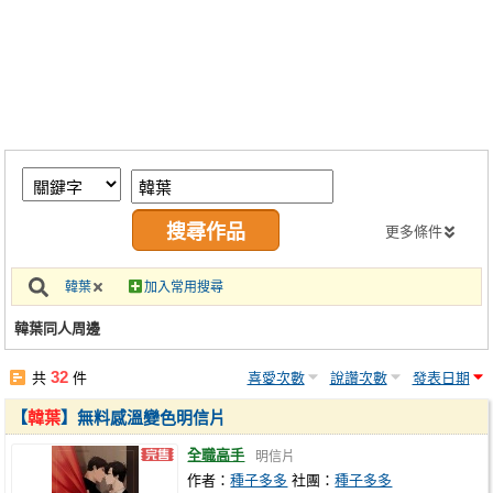
同人社團
工作委託
同人宣傳看板
繪圖藝廊
交流中心
攤位轉讓區
更多條件
會員功能選單
韓葉
加入常用搜尋
會員中心
韓葉同人周邊
註冊會員
32
共
件
喜愛次數
說讚次數
發表日期
登入
【
韓葉
】無料感溫變色明信片
全職高手
明信片
作者：
種子多多
社團：
種子多多