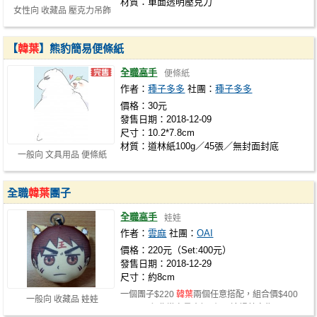
材質：單面透明壓克力
女性向 收藏品 壓克力吊飾
【
韓葉
】熊豹簡易便條紙
全職高手
便條紙
作者：
種子多多
社團：
種子多多
價格：30元
發售日期：2018-12-09
尺寸：10.2*7.8cm
材質：道林紙100g／45張／無封面封底
一般向 文具用品 便條紙
全職
韓葉
團子
全職高手
娃娃
作者：
雲麻
社團：
OAI
價格：220元（Set:400元）
發售日期：2018-12-29
尺寸：約8cm
一個團子$220
韓葉
兩個任意搭配，組合價$400
一般向 收藏品 娃娃
CWT50印非常少量大概3組，這場若完售…