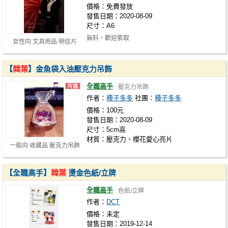
價格：免費發放
發售日期：2020-08-09
尺寸：A6
無料，歡迎索取
女性向 文具用品 明信片
【
韓葉
】金魚袋入油壓克力吊飾
全職高手
壓克力吊飾
作者：
種子多多
社團：
種子多多
價格：100元
發售日期：2020-08-09
尺寸：5cm高
材質：壓克力、櫻花愛心亮片
一般向 收藏品 壓克力吊飾
【全職高手】
韓葉
燙金色紙/立牌
全職高手
色紙/立牌
作者：
DCT
價格：未定
發售日期：2019-12-14