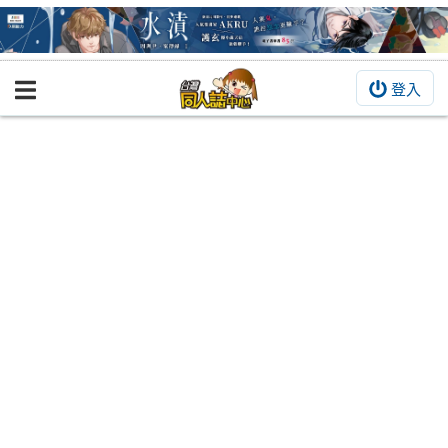
登入
BOOKY書集倉庫
同人作品
同人誌
同人周邊
同人數位作品
活動&消息
同人誌活動
最新消息
同人相關店家
宣傳&交流