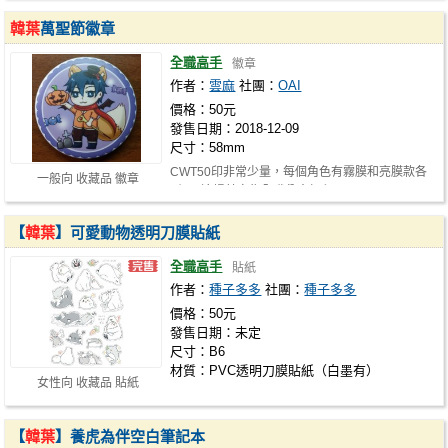
韓葉
萬聖節徽章
全職高手
徽章
作者：
雲麻
社團：
OAI
價格：50元
發售日期：2018-12-09
尺寸：58mm
CWT50印非常少量，每個角色有霧膜和亮膜款各
一般向 收藏品 徽章
2個，這場若完售全職翁會加印
【
韓葉
】可愛動物透明刀膜貼紙
全職高手
貼紙
作者：
種子多多
社團：
種子多多
價格：50元
發售日期：未定
尺寸：B6
材質：PVC透明刀膜貼紙（白墨有）
女性向 收藏品 貼紙
【
韓葉
】養虎為伴空白筆記本