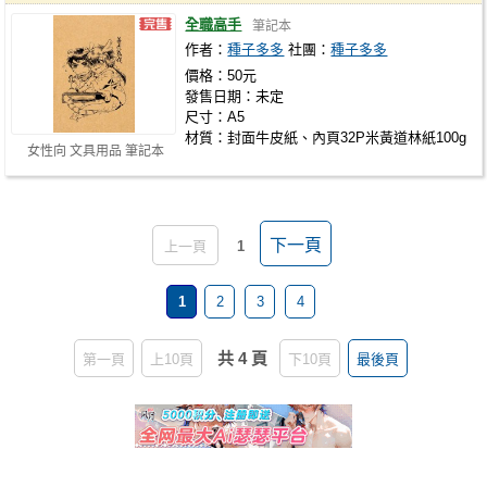
全職高手
筆記本
作者：
種子多多
社團：
種子多多
價格：50元
發售日期：未定
尺寸：A5
材質：封面牛皮紙、內頁32P米黃道林紙100g
女性向 文具用品 筆記本
下一頁
上一頁
1
1
2
3
4
共 4 頁
第一頁
上10頁
下10頁
最後頁