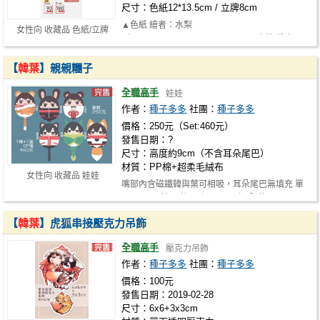
尺寸：色紙12*13.5cm / 立牌8cm
▲色紙 繪者：水梨
女性向 收藏品 色紙/立牌
（https://www.plurk.com/pearuu) ▲立牌 繪者：
雪都 （http://sb…
【
韓葉
】親親糰子
全職高手
娃娃
作者：
種子多多
社團：
種子多多
價格：250元（Set:460元）
發售日期：?
尺寸：高度約9cm（不含耳朵尾巴）
材質：PP棉+超柔毛絨布
女性向 收藏品 娃娃
嘴部內含磁鐵韓與葉可相吸，耳朵尾巴無填充 單
顆250元 1韓+1葉CP價460元（不限款…
【
韓葉
】虎狐串接壓克力吊飾
全職高手
壓克力吊飾
作者：
種子多多
社團：
種子多多
價格：100元
發售日期：2019-02-28
尺寸：6x6+3x3cm