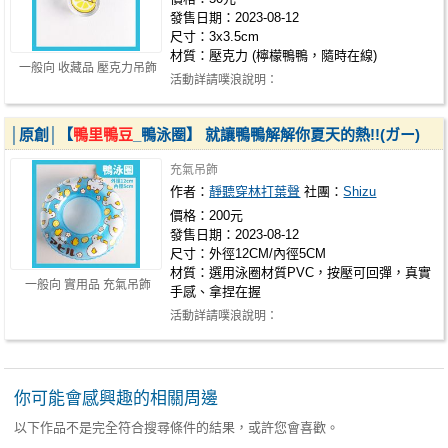
發售日期：2023-08-12
尺寸：3x3.5cm
材質：壓克力 (檸檬鴨鴨，隨時在線)
一般向 收藏品 壓克力吊飾
活動詳請噗浪說明：
https://www.plurk.com/p/pcoj99
│原創│【
鴨里鴨豆
_鴨泳圈】 就讓鴨鴨解解你夏天的熱!!(ガー)
充氣吊飾
作者：
靜聽穿林打葉聲
社團：
Shizu
價格：200元
發售日期：2023-08-12
尺寸：外徑12CM/內徑5CM
材質：選用泳圈材質PVC，按壓可回彈，真實
一般向 實用品 充氣吊飾
手感、拿捏在握
活動詳請噗浪說明：
https://www.plurk.com/p/pcoj99
你可能會感興趣的相關周邊
以下作品不是完全符合搜尋條件的結果，或許您會喜歡。