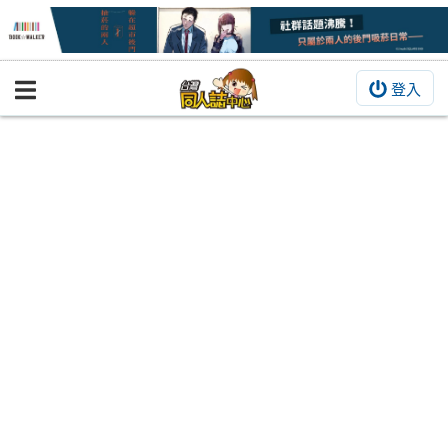
登入
BOOKY書集倉庫
同人作品
同人誌
同人周邊
同人數位作品
活動&消息
同人誌活動
最新消息
同人相關店家
宣傳&交流