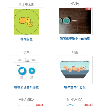
HANA
鴨太郎
代理
鴨嘴獸泰瑞44mm胸章
鴨鴨徽章
琵琶
阿徵
鴨鴨游泳圓形徽章
鴨子夏日化妝包
MINAMIDA
MINAMIDA