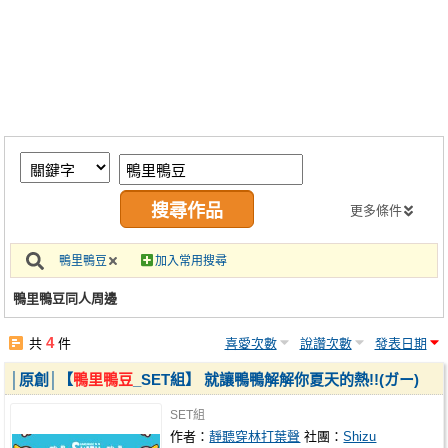
同人社團
工作委託
同人宣傳看板
繪圖藝廊
交流中心
攤位轉讓區
更多條件
會員功能選單
鴨里鴨豆
加入常用搜尋
會員中心
鴨里鴨豆同人周邊
註冊會員
4
共
件
喜愛次數
說讚次數
發表日期
登入
│原創│【
鴨里鴨豆
_SET組】 就讓鴨鴨解解你夏天的熱!!(ガー)
SET組
作者：
靜聽穿林打葉聲
社團：
Shizu