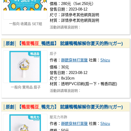
價格：280元（Set:250元）
發售日期：2023-08-12
尺寸：詳情參考其他網頁說明
材質：詳情參考其他網頁說明
一般向 收藏品 SET組
活動詳請噗浪說明：
https://www.plurk.com/p/pcoj99
│原創│【
鴨里鴨豆
_鴨透扇】 就讓鴨鴨解解你夏天的熱!!(ガー)
扇子
作者：
靜聽穿林打葉聲
社團：
Shizu
價格：30元
發售日期：2023-08-12
尺寸：8x10cm
材質：透明PVC印刷(扇一下，鴨香四起)
一般向 實用品 扇子
活動詳請噗浪說明：
https://www.plurk.com/p/pcoj99
│原創│【
鴨里鴨豆
_鴨克力】 就讓鴨鴨解解你夏天的熱!!(ガー)
壓克力吊飾
作者：
靜聽穿林打葉聲
社團：
Shizu
價格：50元