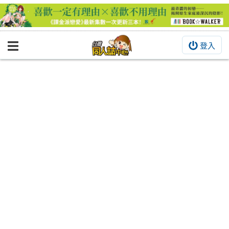
登入
BOOKY書集倉庫
同人作品
同人誌
同人周邊
同人數位作品
活動&消息
同人誌活動
最新消息
同人相關店家
宣傳&交流