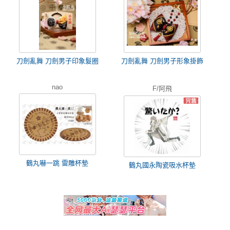
刀劍亂舞 刀劍男子印象髮圈
刀劍亂舞 刀劍男子形象掛飾
nao
F/阿飛
鶴丸嚇一跳 雷雕杯墊
鶴丸國永陶瓷吸水杯墊