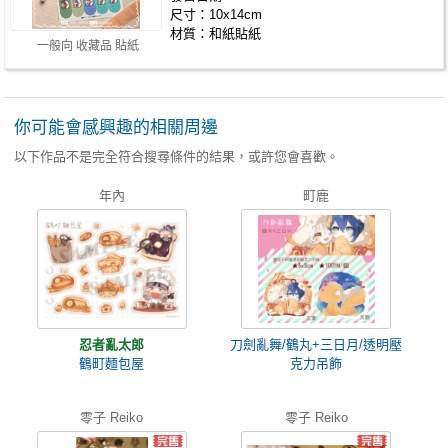
尺寸：10x14cm
材質：和紙貼紙
一般向 收藏品 貼紙
你可能會感興趣的相關周邊
以下作品不是完全符合搜尋條件的結果，或許您會喜歡。
年內
町鹿
忍者亂太郎
刀劍亂舞/鶴丸+三日月/透明壓
鶴町麵包屋
克力吊飾
零子 Reiko
零子 Reiko