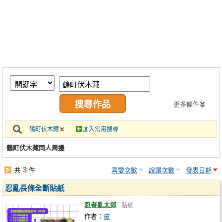
同人社團
工作委託
同人宣傳看板
繪圖藝廊
交流中心
攤位轉讓區
更多條件
會員功能選單
鶴町伏木藏
加入常用搜尋
會員中心
鶴町伏木藏同人周邊
註冊會員
3
共
件
喜愛次數
說讚次數
發表日期
登入
忍亂長條全斷貼紙
忍者亂太郎
貼紙
作者：
皮