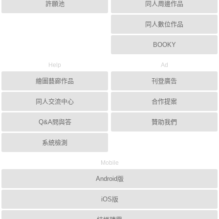
許願池
同人周邊作品
同人數位作品
BOOKY
Help
Ad
繪圖藝廊作品
刊登廣告
同人交流中心
合作提案
Q&A問與答
贊助我們
系統檢測
Mobile
Android版
iOS版