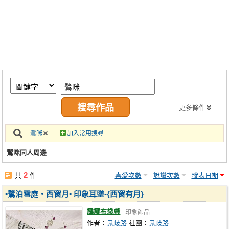
同人社團
工作委託
同人宣傳看板
繪圖藝廊
交流中心
攤位轉讓區
更多條件
會員功能選單
鷺咪
加入常用搜尋
會員中心
鷺咪同人周邊
註冊會員
2
共
件
喜愛次數
說讚次數
發表日期
登入
▪鷺泊雪庭‧西窗月▪ 印象耳墜-{西窗有月}
霹靂布袋戲
印象飾品
作者：
鬼歧路
社團：
鬼歧路