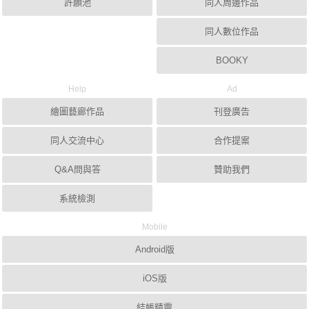
許願池
同人周邊作品
同人數位作品
BOOKY
Help
Ad
繪圖藝廊作品
刊登廣告
同人交流中心
合作提案
Q&A問與答
贊助我們
系統檢測
Mobile
Android版
iOS版
結帳精靈