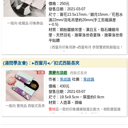
價格：250元
發售日期：2021-03-07
尺寸：窗花13.5x17mm／銀月15mm／花苞水
滴22mm/羽毛吊墜約20mm(手工剪裁誤差
一般向 收藏品 印象飾品
+-0.5)
材質：銅胎鍍銀吊墜、漢白玉、鋯石鑲銀吊
墜、天然羽毛、施華洛世奇菱珠、施華洛世奇
平貼鑽
☽西窗月印象耳飾 ▪西窗有月 恭賀鷺君新劇復出！
這款大約是今年1月底完工的，原先…
{湯問學友會}：▸西窗月◂／扣式西裝長夾
霹靂布袋戲
西裝式長夾
作者：
鬼歧路
社團：
鬼歧路
價格：430元
發售日期：2021-03-07
尺寸：19.5x9.5cm，厚度約0.9cm
材質：人造革、滌綸
一般向 實用品 西裝式長夾
鷺咪
這一款的印象擴展程度比較大，相對鹿狐幾
乎是再創作了。 原先是想用雪鷺身上那…