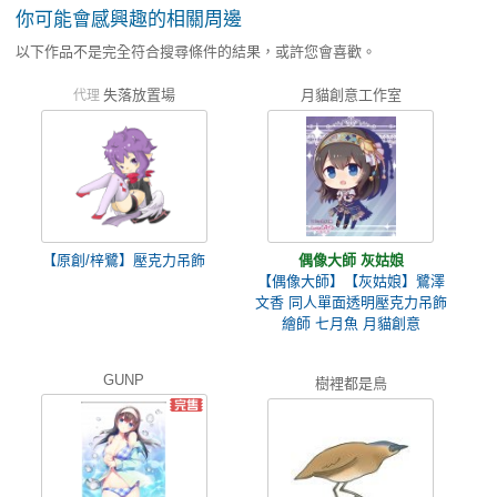
你可能會感興趣的相關周邊
以下作品不是完全符合搜尋條件的結果，或許您會喜歡。
失落放置場
月貓創意工作室
代理
【原創/梓鷺】壓克力吊飾
偶像大師 灰姑娘
【偶像大師】【灰姑娘】鷺澤
文香 同人單面透明壓克力吊飾
繪師 七月魚 月貓創意
GUNP
樹裡都是鳥