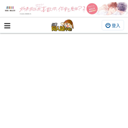
登入
BOOKY書集倉庫
同人作品
同人誌
同人周邊
同人數位作品
活動&消息
同人誌活動
最新消息
同人相關店家
宣傳&交流