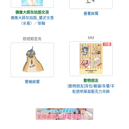
偶像大師灰姑娘女孩
番薯麻鷺
偶像大師灰姑娘_鷺沢文香
（水着）／掛軸
MM
樹裡都是鳥
動物朋友
驚嚇麻鷺
[動物朋友]背包/藪貓/朱鷺/羊
駝透明單面壓克力吊飾