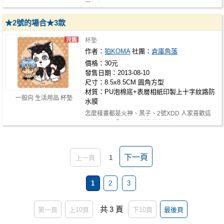
要加印!! https://docs.google.com/fo…
★2號的場合★3款
杯墊
作者：
狛KOMA
社團：
倉庫角落
價格：30元
發售日期：2013-08-10
尺寸：8.5x8.5CM 圓角方型
材質：PU泡棉底+表層相紙印製上十字紋路防
一般向 生活用品 杯墊
水膜
怎麼樣畫都是火神、黑子、2號XDD 人家喜歡這
一家人咩(? 配合杯子所做的杯墊>口<…
下一頁
上一頁
1
1
2
3
共 3 頁
第一頁
上10頁
下10頁
最後頁