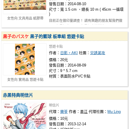
發售日期：2014-08-10
尺寸：寬 1.5 cm 、總長 10 m ( 45cm 一循環
)
女性向 文具用品 紙膠帶
目前正在做印量調查！ 請有興趣的朋友幫我們做
一下印量調查！<O> 印量調查請這邊…
黒子のバスケ
黒子的籃球 板車組 悠遊卡貼
悠遊卡貼
作者：
日影。AKI
社團：
兄誘弟攻
價格：20元
發售日期：2014-08-09
尺寸：9 * 5.7 cm
材質：表面防水PVC卡貼
女性向 實用品 悠遊卡貼
赤黑特典明信片
明信片
代理：
樂苓
作者：
墨江
代理社團：
Mu Ling
價格：10元
發售日期：2013-12-14