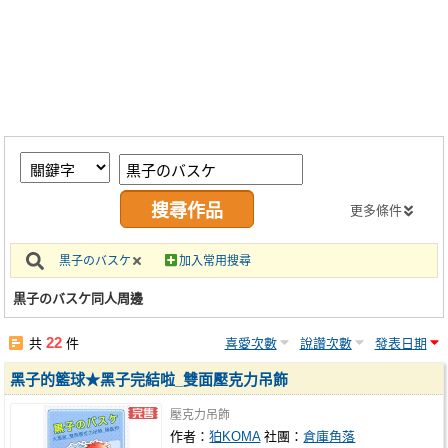
同人社團
工作委託
同人宣傳看板
繪圖藝廊
交流中心
攤位轉讓區
更多條件
會員功能選單
黒子のバスケ
加入常用搜尋
會員中心
黒子のバスケ同人周邊
註冊會員
22
共
件
喜愛次數
說讚次數
發表日期
登入
黑子的籃球★黑子完結啦_雙面壓克力吊飾
壓克力吊飾
作者：
狛KOMA
社團：
倉庫角落