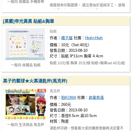
一般向 收藏品 手機掛帶
兩面皆有印製圖案， 請注意由於是純手工， 故每
個的圖案與車縫線會有些許差異呦! …
[黑籃]帝光黃黑 貼紙&胸章
貼紙
作者：
橘子貓
社團：
High×High
價格：10元（Set:40元）
發售日期：2013-08-10
尺寸：貼紙 9*11cm 胸章 4.4cm
貼紙 10元/張 胸章 35元/個 貼紙+胸章set 40元/組
一般向 收藏品 貼紙
黑子的籃球★火黑湯匙杯(馬克杯)
馬克杯
作者：
狛KOMA
社團：
倉庫角落
價格：260元
發售日期：2013-08-10
尺寸：直徑8.5cm 高10.5cm
材質：陶瓷
一般向 生活用品 馬克杯
湯匙杯印調，想看看大家的購買意願再決定要不