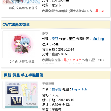
尺寸：150*105mm
材質：象牙卡
一般向 文具用品 明信片
赤黑全彩雙面明信片(觸手本特典) 原作：
黒子の
バスケ
作者：墨江 CP：赤黑 規格：1…
CWT35赤黑徽章
徽章
代理：
樂苓
作者：
墨江
代理社團：
Mu Ling
價格：40元
發售日期：2013-12-14
尺寸：直徑5.8CM
赤黑胸章 原作：
黒子のバスケ
作者：墨江 CP：
女性向 收藏品 徽章
赤黑 規格：5.8 表面為珍珠霧膜 價格…
[黑籃]黃黑 手工手機掛帶
手機掛帶
作者：
橘子貓
社團：
High×High
價格：50元
發售日期：2013-08-10
尺寸：含背卡 6*13cm
材質：厚織帶