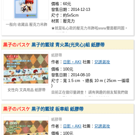
價格：60元
發售日期：2014-12-13
尺寸：約5x5cm
材質：壓克力
一般向 收藏品 壓克力吊飾
★就是私心款的壓克力吊飾啦www雙面都同圖。
★附鑰匙扣。
黒子のバスケ
黒子的籃球 青火黑(光夾心)組 紙膠帶
紙膠帶
作者：
日影。AKI
社團：
兄誘弟攻
價格：100元
發售日期：2014-08-10
尺寸：寬 1.5 cm 、總長 10 m ( 25cm 一循環
)
女性向 文具用品 紙膠帶
目前正在做印量調查！ 請有興趣的朋友幫我們做
一下印量調查！<O> 印量調查請這邊…
黒子のバスケ
黒子的籃球 板車組 紙膠帶
紙膠帶
作者：
日影。AKI
社團：
兄誘弟攻
價格：100元