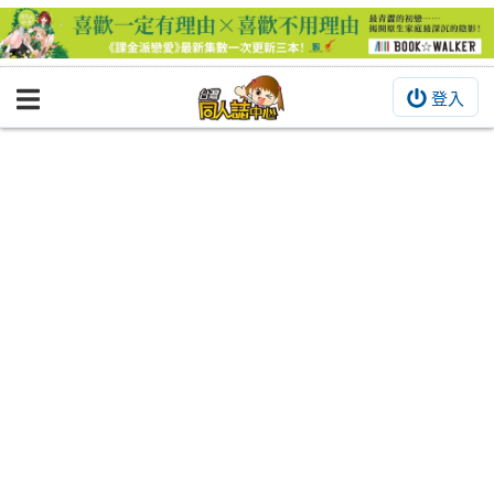
登入
BOOKY書集倉庫
同人作品
同人誌
同人周邊
同人數位作品
活動&消息
同人誌活動
最新消息
同人相關店家
宣傳&交流