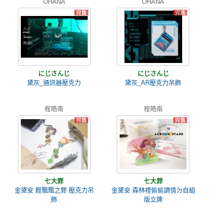
OHANA
OHANA
にじさんじ
にじさんじ
黛灰_通訊器壓克力
黛灰_AR壓克力吊飾
程皓南
程皓南
七大罪
七大罪
金黛安 輕飄飄之罪 壓克力吊
金黛安 森林裡偷偷調情ㄉ自組
飾
版立牌