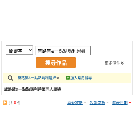
同人社團
工作委託
同人宣傳看板
繪圖藝廊
交流中心
攤位轉讓區
更多條件
會員功能選單
黛路黛&一點點瑪利碧姬
加入常用搜尋
會員中心
黛路黛&一點點瑪利碧姬同人周邊
註冊會員
0
共
件
喜愛次數
說讚次數
發表日期
登入