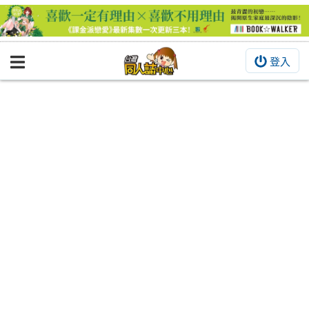
登入
BOOKY書集倉庫
同人作品
同人誌
同人周邊
同人數位作品
活動&消息
同人誌活動
最新消息
同人相關店家
宣傳&交流