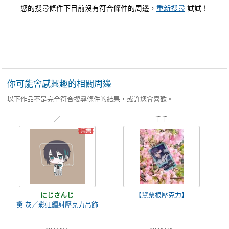
您的搜尋條件下目前沒有符合條件的周邊，
重新搜尋
試試！
你可能會感興趣的相關周邊
以下作品不是完全符合搜尋條件的結果，或許您會喜歡。
／
千千
にじさんじ
【黛票根壓克力】
黛 灰／彩虹鐳射壓克力吊飾