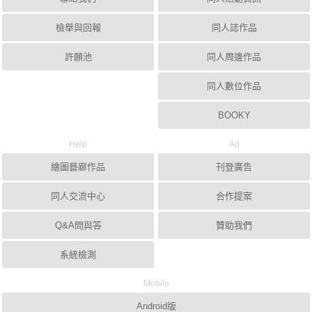
檢舉與回報
同人誌作品
許願池
同人周邊作品
同人數位作品
BOOKY
Help
Ad
繪圖藝廊作品
刊登廣告
同人交流中心
合作提案
Q&A問與答
贊助我們
系統檢測
Mobile
Android版