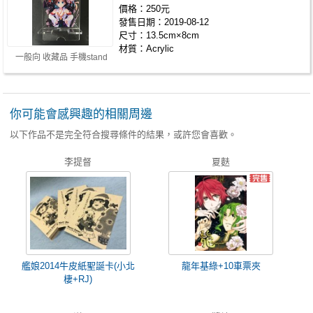
價格：250元
發售日期：2019-08-12
尺寸：13.5cm×8cm
材質：Acrylic
一般向 收藏品 手機stand
你可能會感興趣的相關周邊
以下作品不是完全符合搜尋條件的結果，或許您會喜歡。
李提督
夏麩
艦娘2014牛皮紙聖誕卡(小北
龍年基綠+10車票夾
棲+RJ)