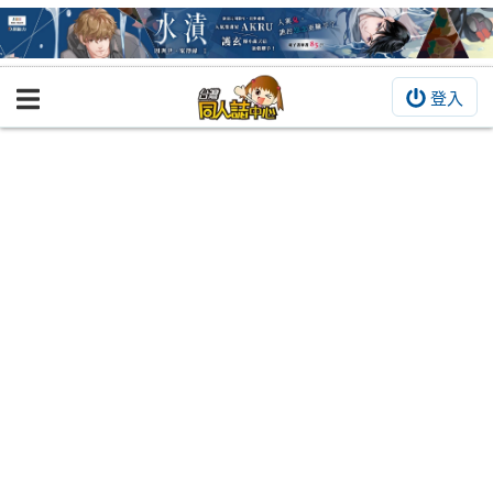
登入
BOOKY書集倉庫
同人作品
同人誌
同人周邊
同人數位作品
活動&消息
同人誌活動
最新消息
同人相關店家
宣傳&交流