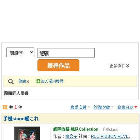
同人社團
工作委託
同人宣傳看板
繪圖藝廊
交流中心
攤位轉讓區
更多條件
會員功能選單
龍驤
加入常用搜尋
會員中心
龍驤同人周邊
註冊會員
1
共
件
喜愛次數
說讚次數
發表日期
登入
手機stand艦これ
艦隊收藏 舰队Collection
手機stand
作者：
魔公子
社團：
RED RIBBON REVENGER