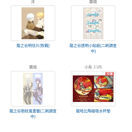
洋
醬燒
龍之谷明信片(牧戰)
龍之谷透明小貼紙(二刷調查
中)
醬燒
小布 J.US
龍之谷抱枕風書籤(二刷調查
龍哈比陶磁吸水杯墊
中)