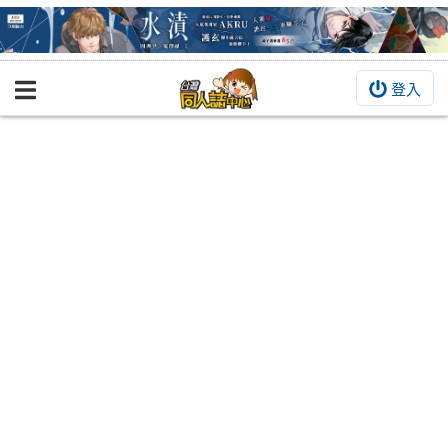
登入
BOOKY書集倉庫
同人作品
同人誌
同人周邊
同人數位作品
活動&消息
同人誌活動
最新消息
同人相關店家
宣傳&交流