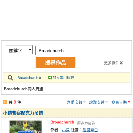
同人社團
工作委託
同人宣傳看板
繪圖藝廊
交流中心
攤位轉讓區
更多條件
會員功能選單
Broadchurch
加入常用搜尋
會員中心
Broadchurch同人周邊
註冊會員
9
共
件
喜愛次數
說讚次數
發表日期
登入
小鎮警察壓克力吊飾
Broadchurch
壓克力吊飾
作者：
小貝
社團：
腦袋空白