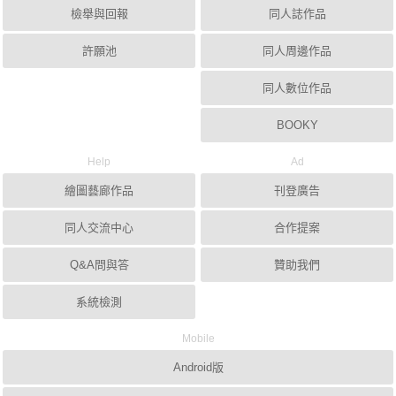
檢舉與回報
同人誌作品
許願池
同人周邊作品
同人數位作品
BOOKY
Help
Ad
繪圖藝廊作品
刊登廣告
同人交流中心
合作提案
Q&A問與答
贊助我們
系統檢測
Mobile
Android版