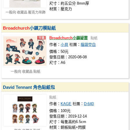
尺寸：約五公分 8mm厚
材質：壓克力
一般向 收藏品 壓克力吊飾
Broadchurch
小鎮刀模貼紙
Broadchurch
小鎮疑雲
貼紙
作者：
小貝
社團：
腦袋空白
價格：50元
發售日期：2020-08-08
尺寸：A6
一般向 收藏品 貼紙
David Tennant 角色貼紙包
貼紙
作者：
KAGE
社團：
D-640
價格：100元
發售日期：2019-12-14
尺寸：每隻高約6.5cm
材質：銅板貼紙+閃膜