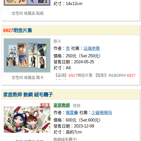
尺寸：14x12cm
女性向 收藏品 貼紙
6927
明信片集
酷卡
作者：
京
社團：
沿海地帶
價格：250元（Set:250元）
發售日期：2024-05-25
尺寸：A6
【品項】
6927
明信片集 【配對】REBORN!
6927
女性向 收藏品 酷卡
【規格】A6明信片，8張套組
家庭教師 骸綱 絨毛糰子
家庭教師
娃娃
作者：
鴉雲✿
社團：
少爺啾啾叫
價格：600元（Set:600元）
發售日期：2023-12-09
尺寸：高約7cm
骸綱絨毛糰子!