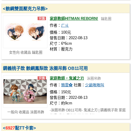
<骸綱雙面壓克力吊飾>
家庭教師HITMAN REBORN!
鑰匙圈
作者：
ㄏㄐ
價格：100元
發售日期：2022-08-13
尺寸：6*6cm
材質：壓克力
女性向 收藏品 鑰匙圈
錆義桃子款 骸綱鳳梨款 泳圈吊飾 OB11可用
家庭教師，鬼滅之刃
泳圈吊飾
作者：
鴉雲✿
社團：
少爺啾啾叫
價格：150元
發售日期：2022-08-13
尺寸：約9cm
-泳圈吊飾 OB11可用- 鬼滅之刃 | 錆義桃子款 家庭
一般向 收藏品 泳圈吊飾
教師 | 骸綱鳳梨款 這次做成比…
<
6927
黏TT卡套>