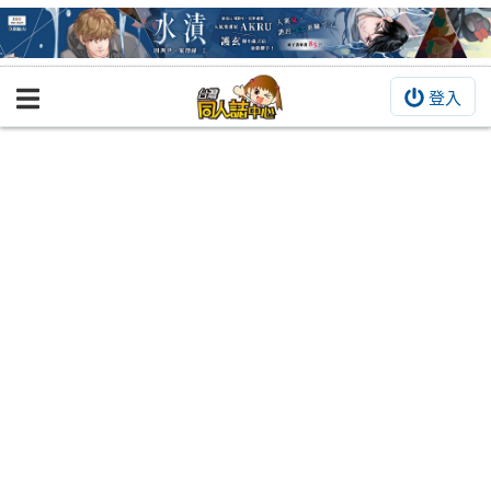
登入
BOOKY書集倉庫
同人作品
同人誌
同人周邊
同人數位作品
活動&消息
同人誌活動
最新消息
同人相關店家
宣傳&交流