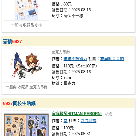
價格：80元
發售日期：2025-08-16
尺寸：每個不一樣
一般向 收藏品 小卡
惡搞
6927
壓克力吊飾
作者：
貓貓不想努力
社團：
施展毛茸茸的魔法
價格：110元（Set:100元）
發售日期：2025-08-16
尺寸：7cm
材質：壓克力
一般向 收藏品 壓克力吊飾
6927
同校生貼紙
家庭教師HITMAN REBORN!
貼紙
作者：
京
社團：
沿海地帶
價格：100元
發售日期：2025-05-31