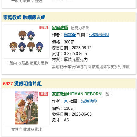
一般向 收藏品 娃娃
家庭教師 骸綱飯友組
家庭教師
壓克力吊飾
作者：
鴉雲✿
社團：
少爺啾啾叫
價格：300元
發售日期：2023-08-12
尺寸：3.3x2x0.8cm
材質：厚炫光壓克力
一般向 收藏品 壓克力吊飾
黑曜戰/十年後/38卷封面 骸綱迷你飯友系列 厚度
8mm的無底座壓克力立牌 一套六款不…
6927
燙銀明信片組
家庭教師HITMAN REBORN!
酷卡
作者：
京
社團：
沿海地帶
價格：110元
發售日期：2023-06-03
尺寸：A6
女性向 收藏品 酷卡