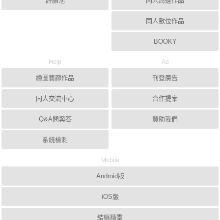
許願池
同人周邊作品
同人數位作品
BOOKY
Help
Ad
繪圖藝廊作品
刊登廣告
同人交流中心
合作提案
Q&A問與答
贊助我們
系統檢測
Mobile
Android版
iOS版
結帳精靈