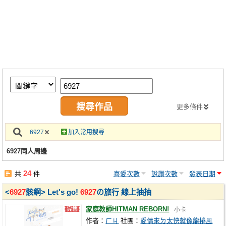
同人社團
工作委託
同人宣傳看板
繪圖藝廊
交流中心
攤位轉讓區
更多條件
會員功能選單
6927
加入常用搜尋
會員中心
6927同人周邊
註冊會員
24
共
件
喜愛次數
說讚次數
發表日期
登入
<
6927
骸綱> Let's go!
6927
の旅行 線上抽抽
家庭教師HITMAN REBORN!
小卡
作者：
ㄏㄐ
社團：
愛情來ㄉ太快就像龍捲風