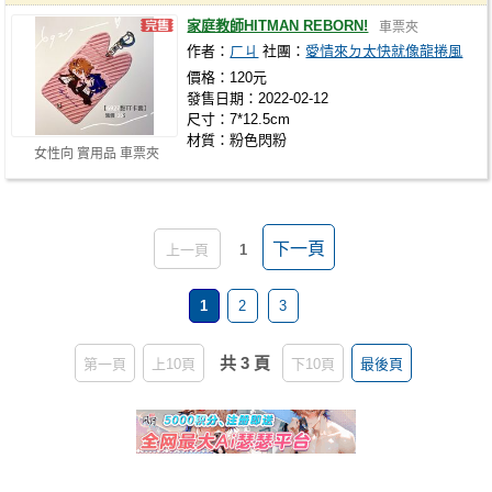
家庭教師HITMAN REBORN!
車票夾
作者：
ㄏㄐ
社團：
愛情來ㄉ太快就像龍捲風
價格：120元
發售日期：2022-02-12
尺寸：7*12.5cm
材質：粉色閃粉
女性向 實用品 車票夾
下一頁
上一頁
1
1
2
3
共 3 頁
第一頁
上10頁
下10頁
最後頁