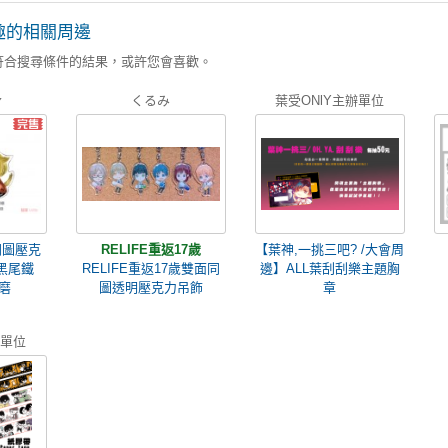
趣的相關周邊
符合搜尋條件的結果，或許您會喜歡。
ʏ
くるみ
葉受ONlY主辦單位
同圖壓克
RELIFE重返17歲
【葉神,一挑三吧? /大會周
黑尾鐵
RELIFE重返17歲雙面同
邊】ALL葉刮刮樂主題胸
磨
圖透明壓克力吊飾
章
辦單位