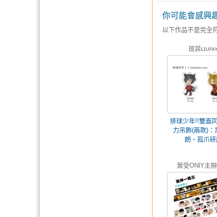
你可能會感興
以下作品不是完全
琉菲ʟɪᴜꜰᴀ
排球少年!!雙面
力吊飾(兩款)：
朗、孤爪研
葉受ONlY主