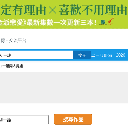
宣傳、交流平台
2026
ユーリ!!!on
搜尋
All一護同人周邊