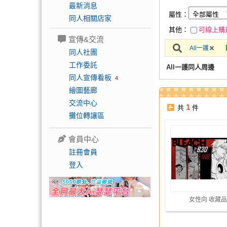
最新消息
屬性：
同人相關店家
其他：
可線上購
宣傳&交流
All一護
同人社團
工作委託
All一護同人周邊
同人宣傳看板
4
繪圖藝廊
交流中心
1
共
件
攤位轉讓區
會員中心
註冊會員
登入
女性向 收藏品