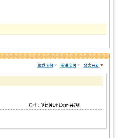
喜愛次數
說讚次數
發表日期
尺寸：明信片14*10cm 共7張