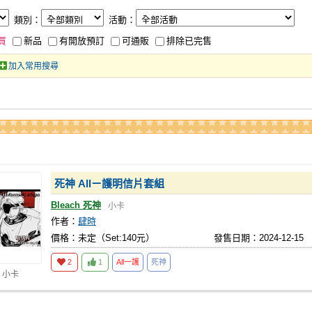
類別：
活動：
買
新品
有開放預訂
可通販
排除已完售
加入常用搜尋
死神 Allㄧ護明信片套組
Bleach 死神
小卡
作者：
肆時
價格：未定（Set:140元）
發售日期：2024-12-15
2
1
All一護
死神
 小卡