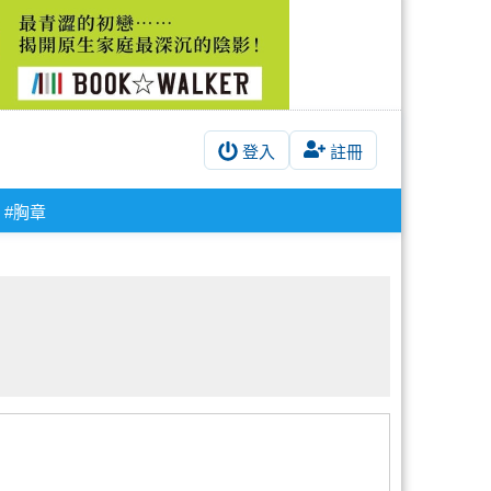
登入
註冊
#胸章