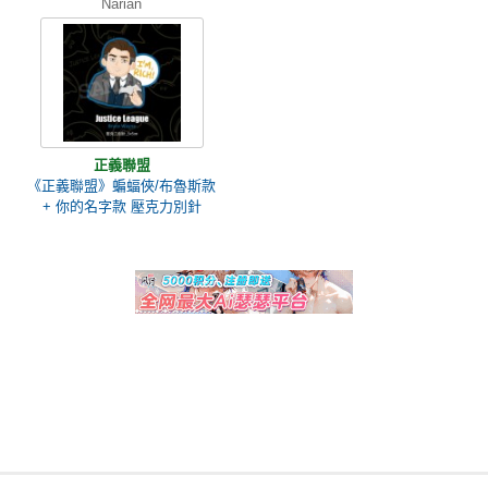
Narian
正義聯盟
《正義聯盟》蝙蝠俠/布魯斯款
+ 你的名字款 壓克力別針