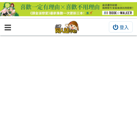
登入
BOOKY書集倉庫
同人作品
同人誌
同人周邊
同人數位作品
活動&消息
同人誌活動
最新消息
同人相關店家
宣傳&交流