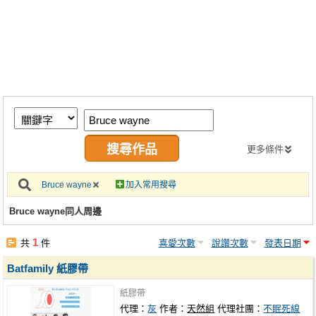
同人社團
工作委託
同人宣傳看板
繪圖藝廊
交流中心
攤位轉讓區
更多條件
會員功能選單
Bruce wayne
加入常用搜尋
會員中心
Bruce wayne同人周邊
註冊會員
1
共
件
喜愛次數
說讚次數
發表日期
登入
Batfamily 紙膠帶
紙膠帶
代理：
灰
作者：
天然組
代理社團：
不眠死線