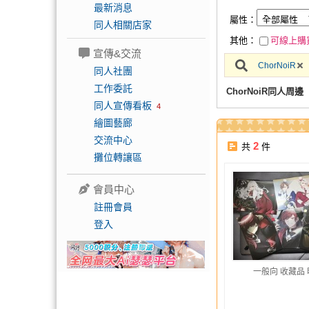
最新消息
屬性：
同人相關店家
其他：
可線上購
宣傳&交流
ChorNoiR
同人社團
工作委託
ChorNoiR同人周邊
同人宣傳看板
4
繪圖藝廊
交流中心
2
共
件
攤位轉讓區
會員中心
註冊會員
登入
一般向 收藏品