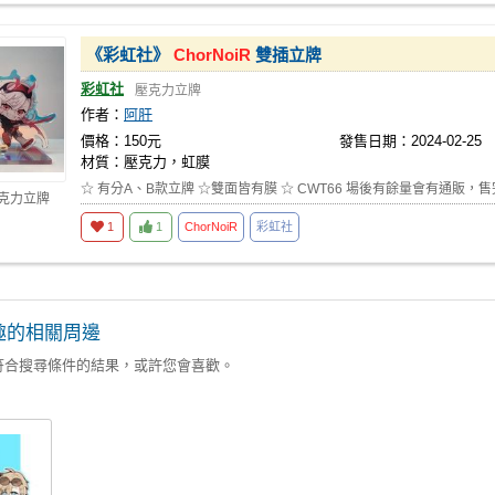
《彩虹社》
ChorNoiR
雙插立牌
彩虹社
壓克力立牌
作者：
阿肝
價格：150元
發售日期：2024-02-25
材質：壓克力，虹膜
☆ 有分A、B款立牌 ☆雙面皆有膜 ☆ CWT66 場後有餘量會有通販，售完
壓克力立牌
1
1
ChorNoiR
彩虹社
趣的相關周邊
符合搜尋條件的結果，或許您會喜歡。