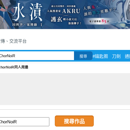
宣傳、交流平台
#鑰匙圈
刀劍
通
搜尋
ChorNoiR同人周邊