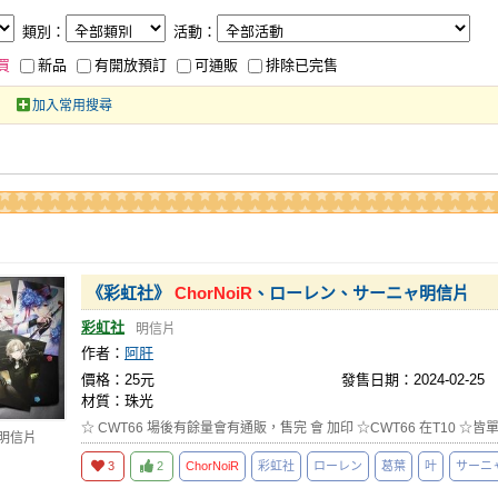
類別：
活動：
買
新品
有開放預訂
可通販
排除已完售
加入常用搜尋
《彩虹社》
ChorNoiR
、ローレン、サーニャ明信片
彩虹社
明信片
作者：
阿肝
價格：25元
發售日期：2024-02-25
材質：珠光
☆ CWT66 場後有餘量會有通販，售完 會 加印 ☆CWT66 在T10 ☆皆單
 明信片
3
2
ChorNoiR
彩虹社
ローレン
葛葉
叶
サーニ