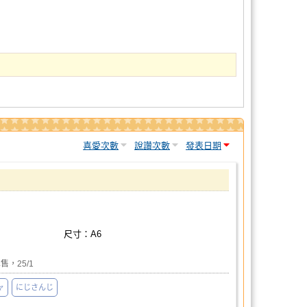
喜愛次數
說讚次數
發表日期
尺寸：A6
售，25/1
ャ
にじさんじ