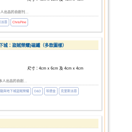
本人出品的自創刊…
斯派恩
ChrisPine
ves(龍與地下城：盜賊榮耀)磁鐵（多款圖樣）
尺寸：4cm x 6cm 及 4cm x 4cm
本人出品的自創…
龍與地下城盜賊榮耀
D&D
埃德金
克里斯派恩