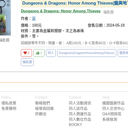
Dungeons & Dragons: Honor Among Thie
Dungeons & Dragons: Honor Among Thieves
鑰匙圈
作者：
茶
價格：100元
發售日期：2024-05-18
材質：主要為金屬和塑膠，次之為串珠
掛件，等。
 鑰匙圈
因細部零件不同，限量，故： A款100元，B~C款各80元，D~F款各6
2
1
同人
DungeonsDragonsHonorAmongThieves
龍與
鑰匙圈
Policy
Contact
Content
Help
隱私政策
聯絡我們
同人活動資訊
繪圖藝廊作品
免責聲明
檢舉與回報
同人誌作品
同人交流中心
許願池
同人周邊作品
Q&A問與答
同人數位作品
系統檢測
BOOKY