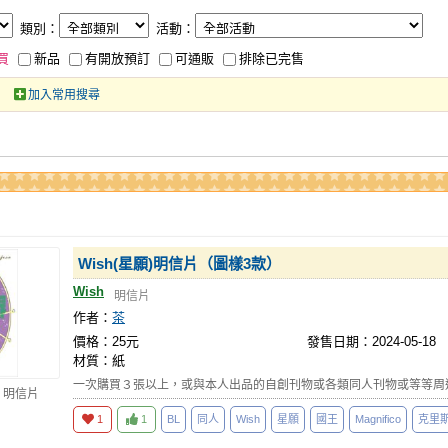
類別：
活動：
買
新品
有開放預訂
可通販
排除已完售
加入常用搜尋
Wish(星願)明信片（圖樣3款）
Wish
明信片
作者：
茶
價格：25元
發售日期：2024-05-18
材質：紙
一次購買３張以上，或與本人出品的自創刊物或各類同人刊物或等等周
 明信片
1
1
BL
同人
Wish
星願
國王
Magnifico
克里