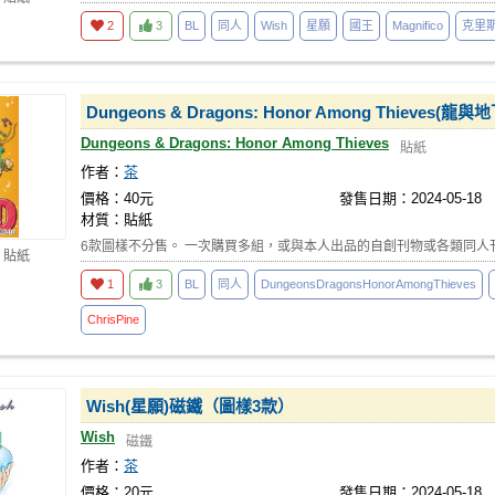
2
3
BL
同人
Wish
星願
國王
Magnifico
克里
Dungeons & Dragons: Honor Among Thie
Dungeons & Dragons: Honor Among Thieves
貼紙
作者：
茶
價格：40元
發售日期：2024-05-18
材質：貼紙
6款圖樣不分售。 一次購買多組，或與本人出品的自創刊物或各類同人
 貼紙
1
3
BL
同人
DungeonsDragonsHonorAmongThieves
ChrisPine
Wish(星願)磁鐵（圖樣3款）
Wish
磁鐵
作者：
茶
價格：20元
發售日期：2024-05-18