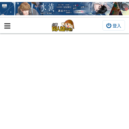
登入
BOOKY書集倉庫
同人作品
同人誌
同人周邊
同人數位作品
活動&消息
同人誌活動
最新消息
同人相關店家
宣傳&交流