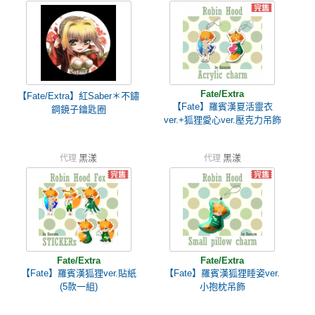
Fate/Extra
【Fate/Extra】紅Saber＊不鏽
【Fate】羅賓漢夏活靈衣
鋼鏡子鑰匙圈
ver.+狐狸愛心ver.壓克力吊飾
黑漾
黑漾
代理
代理
Fate/Extra
Fate/Extra
【Fate】羅賓漢狐狸ver.貼紙
【Fate】羅賓漢狐狸睡姿ver.
(5款一組)
小抱枕吊飾