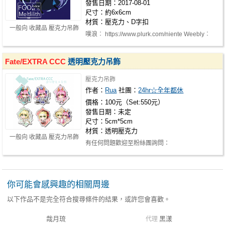
發售日期：2017-08-01
尺寸：約6x6cm
材質：壓克力、D字扣
一般向 收藏品 壓克力吊飾
噗浪︰ https://www.plurk.com/niente Weebly︰
http://niente0tothen.weebly.com/
Fate/EXTRA
CCC
透明壓克力吊飾
壓克力吊飾
作者：
Rua
社團：
24hr☆全年都休
價格：100元（Set:550元）
發售日期：未定
尺寸：5cm*5cm
材質：透明壓克力
一般向 收藏品 壓克力吊飾
有任何問題歡迎至粉絲團詢問：
https://www.facebook.com/lazylazydar
你可能會感興趣的相關周邊
以下作品不是完全符合搜尋條件的結果，或許您會喜歡。
哉月琉
黑漾
代理