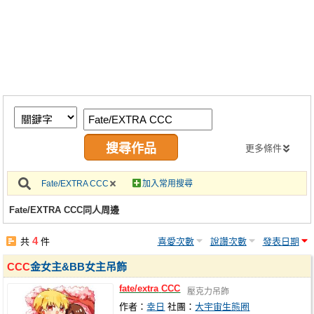
同人社團
工作委託
同人宣傳看板
繪圖藝廊
交流中心
攤位轉讓區
更多條件
會員功能選單
Fate/EXTRA CCC
加入常用搜尋
會員中心
Fate/EXTRA CCC同人周邊
註冊會員
4
共
件
喜愛次數
說讚次數
發表日期
登入
CCC
金女主&BB女主吊飾
fate/extra
CCC
壓克力吊飾
作者：
幸日
社團：
大宇宙生態圈