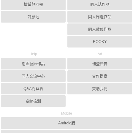
檢舉與回報
同人誌作品
許願池
同人周邊作品
同人數位作品
BOOKY
Help
Ad
繪圖藝廊作品
刊登廣告
同人交流中心
合作提案
Q&A問與答
贊助我們
系統檢測
Mobile
Android版