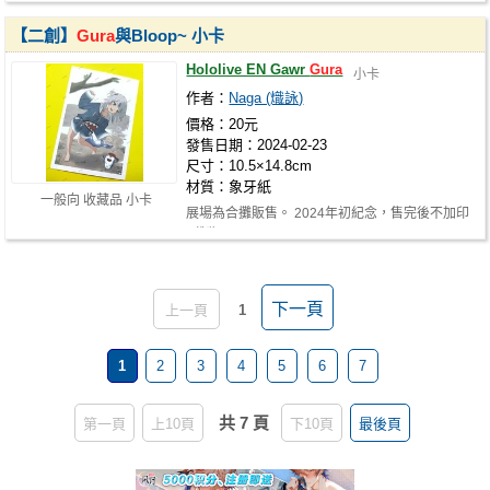
【二創】
Gura
與Bloop~ 小卡
Hololive EN Gawr
Gura
小卡
作者：
Naga (熾詠)
價格：20元
發售日期：2024-02-23
尺寸：10.5×14.8cm
材質：象牙紙
一般向 收藏品 小卡
展場為合攤販售。 2024年初紀念，售完後不加印
（製）。
下一頁
上一頁
1
1
2
3
4
5
6
7
共 7 頁
第一頁
上10頁
下10頁
最後頁