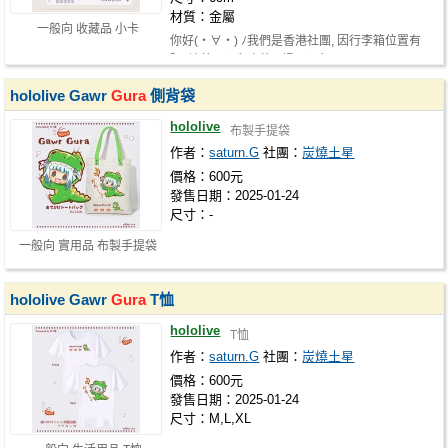
材質：金屬
一般向 收藏品 小卡
你好(・∀・) ﾉ我們是香港社團, 因行李箱位置有
限, 請善用預留表格~ 場取預留: htt…
hololive Gawr
Gura
側背袋
hololive
布製手提袋
作者：
saturn.G
社團：
炭燒土星
價格：600元
發售日期：2025-01-24
尺寸：-
一般向 實用品 布製手提袋
hololive Gawr
Gura
T恤
hololive
T恤
作者：
saturn.G
社團：
炭燒土星
價格：600元
發售日期：2025-01-24
尺寸：M,L,XL