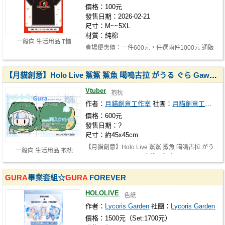
價格：100元
發售日期：2026-02-21
尺寸：M~~5XL
材質：純棉
一般向 生活用品 T恤
會場優惠價：一件600元，任選兩件1000元 通販
請以賣場定價為主
【月貓創意】Holo Live 鯊鯊 鯊魚 噶嗚古拉 がうる ぐら Gawr
Gu
Vtuber
抱枕
作者：
月貓創意工作室
社團：
月貓創意工作室
價格：600元
發售日期：?
尺寸：約45x45cm
【月貓創意】Holo Live 鯊鯊 鯊魚 噶嗚古拉 がう
一般向 生活用品 抱枕
る ぐら Gawr
Gura
同人雙面靠枕 …
GURA
畢業套組☆
GURA
FOREVER
HOLOLIVE
色紙
作者：
Lycoris Garden
社團：
Lycoris Garden
價格：1500元（Set:1700元）