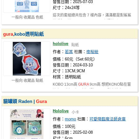
發售日期：2025-07-03
尺寸：24x24等
這次的套組總共包含 7 樣內容，滿滿都是對鯊鯊
一般向 收藏品 色紙
的愛與回憶： 🔹 MIMEOWHO 老師特別…
gura
,kobo透明貼紙
hololive
貼紙
作者：
若其
社團：
夜桜絵
價格：60元（Set:60元）
發售日期：2024-03-10
尺寸：13CM,9CM
材質：透明貼紙
一般向 收藏品 貼紙
KOBO 13cm高
GURA
9cm高 想把KONO貼在窗
邊,招雨也好,晴天也好 想把
GURA
貼在浴室,…
貓罐頭 Raden |
Gura
Hololive
小卡
作者：
momo
社團：
可愛降臨魔法師倉庫
價格：100元
發售日期：2025-02-08
尺寸：6cm