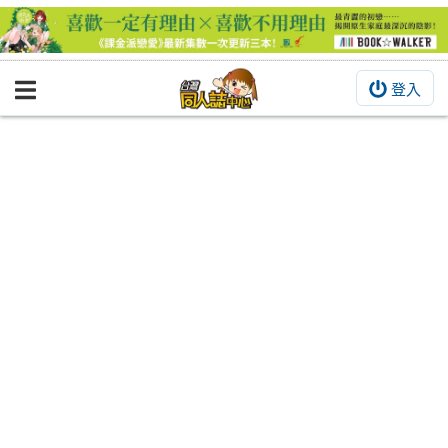
登入
BOOKY書集倉庫
同人作品
同人誌
同人周邊
同人數位作品
活動&消息
同人誌活動
最新消息
同人相關店家
宣傳&交流