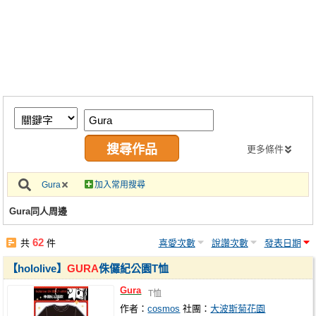
同人社團
工作委託
同人宣傳看板
繪圖藝廊
交流中心
攤位轉讓區
更多條件
會員功能選單
Gura
加入常用搜尋
會員中心
Gura同人周邊
註冊會員
62
共
件
喜愛次數
說讚次數
發表日期
登入
【hololive】
GURA
侏儸紀公園T恤
Gura
T恤
作者：
cosmos
社團：
大波斯菊花園